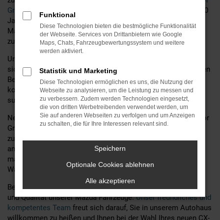
zuverlässiges und stilvolles Fahrzeug suchen. Bei
MGS Motor
Gruppe Sticht GmbH & Co. KG,
Ihrem Mazda Autohaus seit 60
Funktional
Jahren, bieten wir Ihnen nicht nur eine große Auswahl an
Diese Technologien bieten die bestmögliche Funktionalität
Mazda Modellen, sondern auch erstklassige Beratung und
der Webseite. Services von Drittanbietern wie Google
zusätzliche Services.
Maps, Chats, Fahrzeugbewertungssystem und weitere
werden aktiviert.
Unser erfahrenes Team steht Ihnen zur Seite, um
sicherzustellen, dass Sie das ideale Fahrzeug finden, das Ihren
Statistik und Marketing
Bedürfnissen und Wünschen entspricht. Egal, ob Sie ein
Diese Technologien ermöglichen es uns, die Nutzung der
kompaktes Stadtfahrzeug oder ein geräumiges Familienauto
Webseite zu analysieren, um die Leistung zu messen und
zu verbessern. Zudem werden Technologien eingesetzt,
suchen – wir haben das passende Modell für Sie.
die von dritten Werbetreibenden verwendet werden, um
Sie auf anderen Webseiten zu verfolgen und um Anzeigen
Neben einer umfassenden Beratung bieten wir bei MGS Motor
zu schalten, die für Ihre Interessen relevant sind.
Gruppe Sticht GmbH & Co. KG auch eine Vielzahl von
zusätzlichen Services an, um Ihr Mazda Fahrerlebnis noch
angenehmer zu gestalten. Dazu gehören unter anderem
Speichern
maßgeschneiderte Finanzierungsangebote, professionelle
Optionale Cookies ablehnen
Wartungsdienste und attraktive Leasingoptionen.
Alle akzeptieren
Besuchen Sie uns noch heute und entdecken Sie die Vielfalt
und Qualität unserer Mazda Fahrzeuge.
Unser freundliches und
kompetentes Team
freut sich darauf, Sie in unserem Autohaus
willkommen zu heißen und Ihnen bei der Wahl Ihres neuen CX-