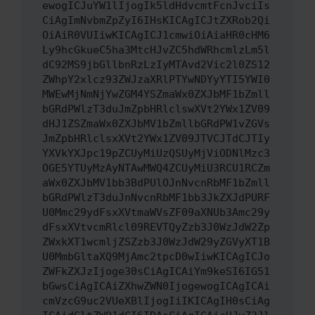
ewogICJuYW1lIjogIk5ldHdvcmtFcnJvciIs
CiAgImNvbmZpZyI6IHsKICAgICJtZXRob2Qi
OiAiR0VUIiwKICAgICJ1cmwiOiAiaHR0cHM6
Ly9hcGkueC5ha3MtcHJvZC5hdWRhcmlzLm5l
dC92MS9jbGllbnRzLzIyMTAvd2Vic2l0ZS12
ZWhpY2xlcz93ZWJzaXRlPTYwNDYyYTI5YWI0
MWEwMjNmNjYwZGM4YSZmaWx0ZXJbMF1bZmll
bGRdPWlzT3duJmZpbHRlclswXVt2YWx1ZV09
dHJ1ZSZmaWx0ZXJbMV1bZmllbGRdPW1vZGVs
JmZpbHRlclsxXVt2YWx1ZV09JTVCJTdCJTIy
YXVkYXJpc19pZCUyMiUzQSUyMjViODNlMzc3
OGE5YTUyMzAyNTAwMWQ4ZCUyMiU3RCU1RCZm
aWx0ZXJbMV1bb3BdPUlOJnNvcnRbMF1bZmll
bGRdPWlzT3duJnNvcnRbMF1bb3JkZXJdPURF
U0Mmc29ydFsxXVtmaWVsZF09aXNUb3Amc29y
dFsxXVtvcmRlcl09REVTQyZzb3J0WzJdW2Zp
ZWxkXT1wcmljZSZzb3J0WzJdW29yZGVyXT1B
U0MmbGltaXQ9MjAmc2tpcD0wIiwKICAgICJo
ZWFkZXJzIjoge30sCiAgICAiYm9keSI6IG51
bGwsCiAgICAiZXhwZWN0IjogewogICAgICAi
cmVzcG9uc2VUeXBlIjogIiIKICAgIH0sCiAg