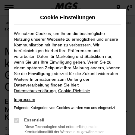
Zum
Hauptinhalt
Cookie Einstellungen
springen
Startseite
Mazda
Mazda CX-5 günstig kaufen bei MGS Motor Gruppe Sticht GmbH
& Co. KG
Wir nutzen Cookies, um Ihnen die bestmögliche
Nutzung unserer Webseite zu ermöglichen und unsere
Kommunikation mit Ihnen zu verbessern. Wir
Mazda CX-5 günstig
berücksichtigen hierbei Ihre Präferenzen und
verarbeiten Daten für Marketing und Statistiken nur,
kaufen bei MGS Motor
wenn Sie uns Ihre Einwilligung geben. Wenn Sie zu
einem späteren Zeitpunkt Ihre Meinung ändern, können
Gruppe Sticht GmbH &
Sie die Einwilligung jederzeit für die Zukunft widerrufen.
Weitere Informationen zum Umfang der
Co. KG
Datenverarbeitung finden Sie hier:
Datenschutzerklärung
,
Cookie-Richtlinie
.
Impressum
Entdecken Sie den Mazda CX-5 bei
MGS Motor Gruppe Sticht GmbH & Co.
Folgende Kategorien von Cookies werden von uns eingesetzt:
KG: Die perfekte Wahl
Essentiell
Diese Technologien sind erforderlich, um die
Der Mazda CX-5 ist die perfekte Wahl für alle, die ein
Kernfunktionalität der Webseite zu gewährleisten.