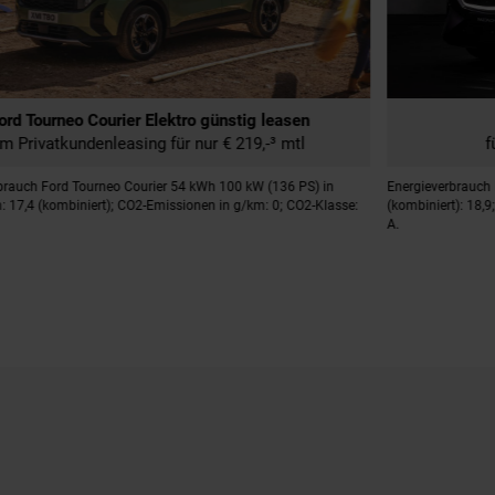
Mazda CX-6e günstig leasen
für nur € 269,-³ (€ 226,- netto) mtl.
ergieverbrauch Mazda CX-6e 190 kW (258 PS) in kWh/100km
Energiev
ombiniert): 18,9; CO2-Emissionen in g/km (kombiniert): 0; CO2-Klasse:
13 kWh/