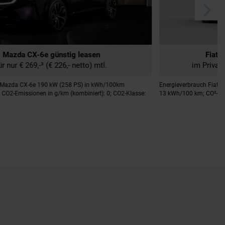
Fiat 500e Elektro günstig leasen
im Privatkundenleasing ab nur € 79,-³ mtl
im
erbrauch Fiat 500e Elektro 23,8 kWh 70 kW (95 PS) kombiniert:
*Energieverbr
100 km; CO²-Emission kombiniert: 0 g/km; CO2-Klasse: A
kWh/100km: 16
CO2-Klasse: A.