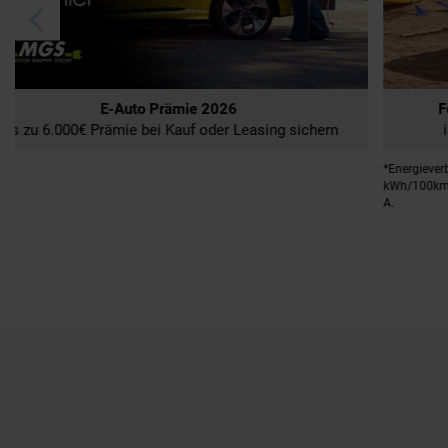
Ford Tourneo Courier Elektro günstig leasen
im Privatkundenleasing für nur € 219,-³ mtl
*Energieverbrauch Ford Tourneo Courier 54 kWh 100 kW (136 PS) in
En
kWh/100km: 17,4 (kombiniert); CO2-Emissionen in g/km: 0; CO2-Klasse:
(k
A.
A.