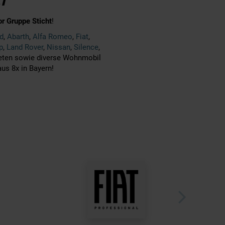
T
 Gruppe Sticht
!
d
,
Abarth
,
Alfa Romeo
,
Fiat
,
p
,
Land Rover
,
Nissan
,
Silence
,
reten sowie diverse Wohnmobil
us 8x in Bayern!