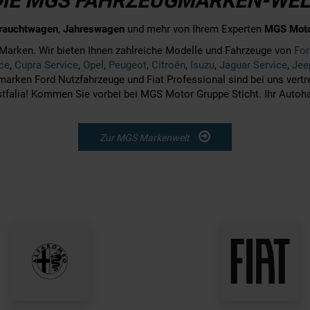
DIE MGS FAHRZEUGMARKEN-WEL
rauchtwagen
,
Jahreswagen
und mehr von Ihrem Experten
MGS Motor
Marken. Wir bieten Ihnen zahlreiche Modelle und Fahrzeuge von
For
ice
,
Cupra Service
,
Opel
,
Peugeot
,
Citroën
,
Isuzu
,
Jaguar Service
,
Jee
marken Ford Nutzfahrzeuge und Fiat Professional sind bei uns vert
falia! Kommen Sie vorbei bei MGS Motor Gruppe Sticht. Ihr Autoha
Zur MGS Markenwelt