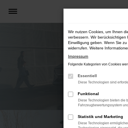
Zum
Hauptinhalt
springen
Wir nutzen Cookies, um Ihnen d
verbessern. Wir berücksichtigen 
Einwilligung geben. Wenn Sie zu 
widerrufen. Weitere Information
Impressum
Folgende Kategorien von Cookies werd
Essentiell
Diese Technologien sind erforde
Funktional
Diese Technologien bieten die b
Fahrzeugbewertungssystem und w
Statistik und Marketing
Diese Technologien ermöglichen