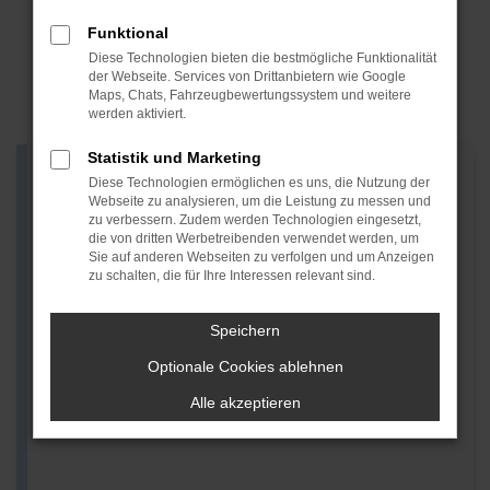
Funktional
Diese Technologien bieten die bestmögliche Funktionalität
der Webseite. Services von Drittanbietern wie Google
Maps, Chats, Fahrzeugbewertungssystem und weitere
werden aktiviert.
Statistik und Marketing
Diese Technologien ermöglichen es uns, die Nutzung der
SILENCE VERTRAGSHÄNDLER
Webseite zu analysieren, um die Leistung zu messen und
zu verbessern. Zudem werden Technologien eingesetzt,
die von dritten Werbetreibenden verwendet werden, um
Sie auf anderen Webseiten zu verfolgen und um Anzeigen
„Seit Tag eins bei der MGS steht für mich eines im
zu schalten, die für Ihre Interessen relevant sind.
Mittelpunkt: der Kunde. Ob Einzelwagen oder
Fuhrpark – wir liefern Lösungen, die passen. Mein
Speichern
Team und ich stehen für Verlässlichkeit, Engagement
und den Blick über den Tellerrand.
Optionale Cookies ablehnen
Unmöglich? Gibt’s für uns nicht. Wir bleiben dran, bis
Alle akzeptieren
alles läuft – und Sie rundum zufrieden sind.“