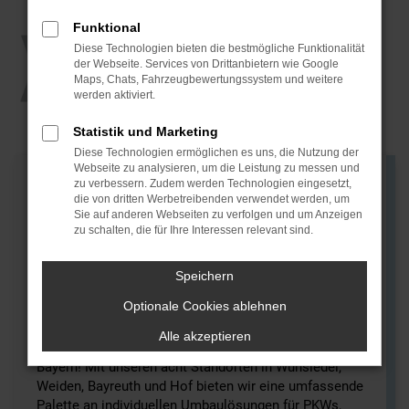
Funktional
Diese Technologien bieten die bestmögliche Funktionalität
der Webseite. Services von Drittanbietern wie Google
Maps, Chats, Fahrzeugbewertungssystem und weitere
werden aktiviert.
Statistik und Marketing
Diese Technologien ermöglichen es uns, die Nutzung der
Webseite zu analysieren, um die Leistung zu messen und
zu verbessern. Zudem werden Technologien eingesetzt,
die von dritten Werbetreibenden verwendet werden, um
FAHRZEUGUMBAUTEN BEI DER
Sie auf anderen Webseiten zu verfolgen und um Anzeigen
MGS MOTOR GRUPPE STICHT
zu schalten, die für Ihre Interessen relevant sind.
Speichern
✔ individuelle Fahrzeugumbauten ✔ vielfältige
Umbauten
Optionale Cookies ablehnen
Willkommen bei MGS Motor Gruppe Sticht – Ihrem
Alle akzeptieren
Experten für maßgeschneiderte Fahrzeugumbauten in
Bayern! Mit unseren acht Standorten in Wunsiedel,
Weiden, Bayreuth und Hof bieten wir eine umfassende
Palette an individuellen Umbaulösungen für PKWs,