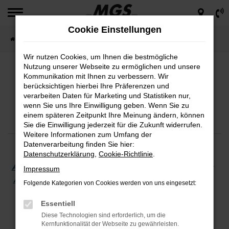
Zum
Hauptinhalt
Cookie Einstellungen
springen
Startseite
Umbauten
Wir nutzen Cookies, um Ihnen die bestmögliche
Nutzung unserer Webseite zu ermöglichen und unsere
Kommunikation mit Ihnen zu verbessern. Wir
berücksichtigen hierbei Ihre Präferenzen und
verarbeiten Daten für Marketing und Statistiken nur,
ALLE INFORMATIONEN
wenn Sie uns Ihre Einwilligung geben. Wenn Sie zu
einem späteren Zeitpunkt Ihre Meinung ändern, können
der MGS Motor Gruppe Sticht
Sie die Einwilligung jederzeit für die Zukunft widerrufen.
Weitere Informationen zum Umfang der
Datenverarbeitung finden Sie hier:
Datenschutzerklärung
,
Cookie-Richtlinie
.
Alle Themen
·
Fahrzeugmodelle
·
Next Deals
·
Impressum
Aktionen
·
Kooperationen
·
Auszeichnungen
·
Folgende Kategorien von Cookies werden von uns eingesetzt:
Branchenlösungen
·
Umbauten
·
Ratgeber
Essentiell
Diese Technologien sind erforderlich, um die
Kernfunktionalität der Webseite zu gewährleisten.