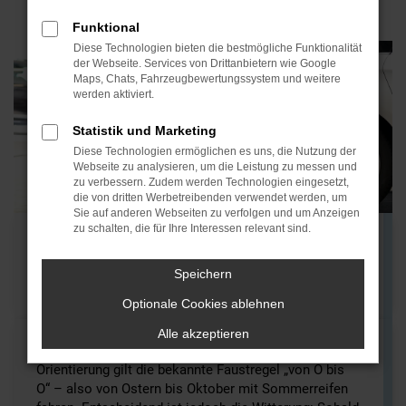
Funktional
Diese Technologien bieten die bestmögliche Funktionalität
der Webseite. Services von Drittanbietern wie Google
Maps, Chats, Fahrzeugbewertungssystem und weitere
werden aktiviert.
Statistik und Marketing
Diese Technologien ermöglichen es uns, die Nutzung der
Webseite zu analysieren, um die Leistung zu messen und
zu verbessern. Zudem werden Technologien eingesetzt,
die von dritten Werbetreibenden verwendet werden, um
Sie auf anderen Webseiten zu verfolgen und um Anzeigen
zu schalten, die für Ihre Interessen relevant sind.
WANN SOLLTE MAN AUF
SOMMERREIFEN WECHSELN?
Speichern
Optionale Cookies ablehnen
Alle akzeptieren
Eine feste gesetzliche Frist gibt es nicht. Als grobe
Orientierung gilt die bekannte Faustregel „von O bis
O“ – also von Ostern bis Oktober mit Sommerreifen