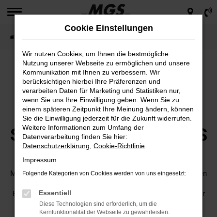
Zum
Hauptinhalt
Cookie Einstellungen
springen
Startseite
Werkstatt & Service
Reifenwechsel
Wir nutzen Cookies, um Ihnen die bestmögliche
Nutzung unserer Webseite zu ermöglichen und unsere
Kommunikation mit Ihnen zu verbessern. Wir
berücksichtigen hierbei Ihre Präferenzen und
verarbeiten Daten für Marketing und Statistiken nur,
Reifenwechsel von
wenn Sie uns Ihre Einwilligung geben. Wenn Sie zu
einem späteren Zeitpunkt Ihre Meinung ändern, können
Winter- auf
Sie die Einwilligung jederzeit für die Zukunft widerrufen.
Weitere Informationen zum Umfang der
Sommerreifen beim MGS
Datenverarbeitung finden Sie hier:
Datenschutzerklärung
,
Cookie-Richtlinie
.
Motor Gruppe Sticht
Impressum
Mit steigenden Temperaturen im Frühjahr wird es Zeit für den
Folgende Kategorien von Cookies werden von uns eingesetzt:
Wechsel von Winter- auf Sommerreifen. Denn die richtige
Essentiell
Bereifung sorgt nicht nur für mehr Fahrkomfort, sondern vor
allem für Sicherheit im Straßenverkehr.
Beim MGS Motor
Diese Technologien sind erforderlich, um die
Kernfunktionalität der Webseite zu gewährleisten.
Gruppe Sticht sind Sie dabei bestens aufgehoben.