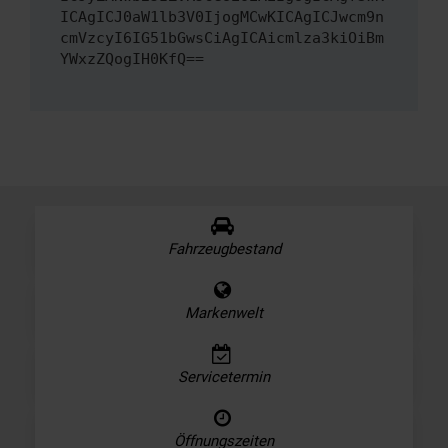
ICAgICJ0aW1lb3V0IjogMCwKICAgICJwcm9n
cmVzcyI6IG51bGwsCiAgICAicmlza3kiOiBm
YWxzZQogIH0KfQ==
Fahrzeugbestand
Markenwelt
Servicetermin
Öffnungszeiten