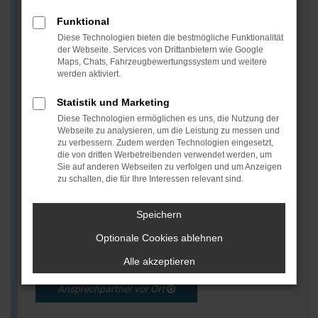
Funktional
YUCON VERTRAGSHÄNDLER
Diese Technologien bieten die bestmögliche Funktionalität
der Webseite. Services von Drittanbietern wie Google
Maps, Chats, Fahrzeugbewertungssystem und weitere
YUCON - der Microliner von Frankia, mit der perfekten
werden aktiviert.
Kombi aus Komfort und Raum eines großen Liners
mit der Flexibilität eines Campers.
Statistik und Marketing
Diese Technologien ermöglichen es uns, die Nutzung der
Wir von MGSCamper ergänzen unser Portfolio mit
Webseite zu analysieren, um die Leistung zu messen und
YUCON und bieten Ihnen unseren Kunden Wohn- oder
zu verbessern. Zudem werden Technologien eingesetzt,
Reisemobile für jeden Anspruch.
die von dritten Werbetreibenden verwendet werden, um
Sie auf anderen Webseiten zu verfolgen und um Anzeigen
Vom Leichtgewicht auf 3,5 Tonnen-Basis bis zum
zu schalten, die für Ihre Interessen relevant sind.
Raumwunder und Luxusliner, wie z.B. dem FRANKIA
PLATIN, finden unsere Camperberater für jeden
Speichern
Reisetyp den passenden Gefährten und stehen Ihnen
mit Fachkompetenz zur Verfügung.
Optionale Cookies ablehnen
Alle akzeptieren
Ansprechpartner vor Ort