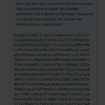
Wenn du alle oben genannten Schritte versucht
hast, kontaktiere uns bitte. Wir werden
versuchen, das Problem zu beheben. Du kannst
uns diesen Text schicken, um uns bei der
Fehlersuche zu unterstützen:
ewogICJuYW1lIjogIk5ldHdvcmtFcnJvciIs
CiAgImNvbmZpZyI6IHsKICAgICJtZXRob2Qi
OiAiR0VUIiwKICAgICJ1cmwiOiAiaHR0cHM6
Ly9hcGkueC5ha3MtcHJvZC5hdWRhcmlzLm5l
dC92MS9jbGllbnRzLzIyMTAvd2Vic2l0ZS12
ZWhpY2xlcz9maWx0ZXJbMF1bZmllbGRdPWlz
T3duJmZpbHRlclswXVt2YWx1ZV09dHJ1ZSZm
aWx0ZXJbMV1bZmllbGRdPXNlYXJjaCZmaWx0
ZXJbMV1bdmFsdWVdPSUyMnl1Y29uJTIyJmZp
bHRlclsxXVtvcF09VEVYVCZ3ZWJzaXRlPTYw
NDYyYTI5YWI0MWEwMjNmNjYwZGM4YSZ0eXBl
PUNBUiZza2lwPTAmbGltaXQ9MjAiLAogICAg
ImhlYWRlcnMiOiB7fSwKICAgICJib2R5Ijog
bnVsbCwKICAgICJleHBlY3QiOiB7CiAgICAg
ICJyZXNwb25zZVR5cGUiOiAiIgogICAgfSwK