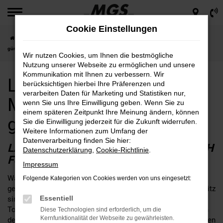
Zum
Hauptinhalt
Cookie Einstellungen
springen
Startseite
Marktredwitz
Land Rover
Land Rover für Marktredwitz Neuwagen
günstig kaufen
Wir nutzen Cookies, um Ihnen die bestmögliche
Nutzung unserer Webseite zu ermöglichen und unsere
Kommunikation mit Ihnen zu verbessern. Wir
Land Rover für
berücksichtigen hierbei Ihre Präferenzen und
verarbeiten Daten für Marketing und Statistiken nur,
Marktredwitz Neuwagen
wenn Sie uns Ihre Einwilligung geben. Wenn Sie zu
einem späteren Zeitpunkt Ihre Meinung ändern, können
günstig kaufen
Sie die Einwilligung jederzeit für die Zukunft widerrufen.
Weitere Informationen zum Umfang der
Datenverarbeitung finden Sie hier:
LAND ROVER NEUWAGEN – BALD AUCH
Datenschutzerklärung
,
Cookie-Richtlinie
.
FÜR SIE IN MARKTREDWITZ?
Impressum
Wann immer neue Land Rover Neuwagen auf den Markt
Folgende Kategorien von Cookies werden von uns eingesetzt:
gelangen, ist die Medienresonanz enorm. Auch in Marktredwitz
Essentiell
sind die Fahrzeuge präsent und erweisen sich als echte
Topseller. Der Grund für die Beliebtheit liegt in erster Linie an
Diese Technologien sind erforderlich, um die
Kernfunktionalität der Webseite zu gewährleisten.
der erstklassigen Verarbeitung. Land Rover Neuwagen gehören