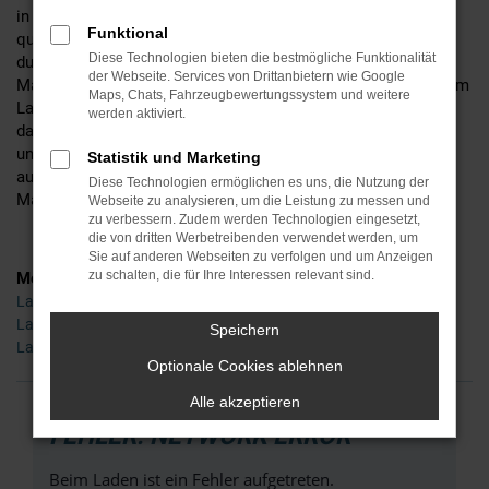
in ihren jeweiligen Segmenten zum Besten, was unter
Funktional
qualitativen Gesichtspunkten zu haben ist und zeichnen sich
Diese Technologien bieten die bestmögliche Funktionalität
durch Langlebigkeit und weitgehende Pannenfreiheit aus. In
der Webseite. Services von Drittanbietern wie Google
Marktredwitz oder anderenorts liegen zu bleiben, ist mit einem
Maps, Chats, Fahrzeugbewertungssystem und weitere
Land Rover Neuwagen fast ausgeschlossen. Hinzu kommt,
werden aktiviert.
dass auch der emotionale Faktor nicht zu kurz kommt und
unsere Land Rover Neuwagen durch ein aufregendes Design
Statistik und Marketing
aus der Masse hervorstechen. So handelt es sich auch in
Diese Technologien ermöglichen es uns, die Nutzung der
Marktredwitz um echte „Hingucker“.
Webseite zu analysieren, um die Leistung zu messen und
zu verbessern. Zudem werden Technologien eingesetzt,
die von dritten Werbetreibenden verwendet werden, um
Sie auf anderen Webseiten zu verfolgen und um Anzeigen
zu schalten, die für Ihre Interessen relevant sind.
Modelle
Land Rover Range Rover Evoque Neuwagen Marktredwitz
Land Rover Range Rover Sport Neuwagen Marktredwitz
Speichern
Land Rover Range Rover Velar Neuwagen Marktredwitz
Optionale Cookies ablehnen
Alle akzeptieren
FEHLER: NETWORK ERROR
Beim Laden ist ein Fehler aufgetreten.