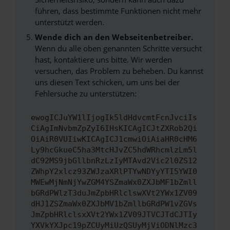
führen, dass bestimmte Funktionen nicht mehr
unterstützt werden.
Wende dich an den Webseitenbetreiber.
Wenn du alle oben genannten Schritte versucht
hast, kontaktiere uns bitte. Wir werden
versuchen, das Problem zu beheben. Du kannst
uns diesen Text schicken, um uns bei der
Fehlersuche zu unterstützen:
ewogICJuYW1lIjogIk5ldHdvcmtFcnJvciIs
CiAgImNvbmZpZyI6IHsKICAgICJtZXRob2Qi
OiAiR0VUIiwKICAgICJ1cmwiOiAiaHR0cHM6
Ly9hcGkueC5ha3MtcHJvZC5hdWRhcmlzLm5l
dC92MS9jbGllbnRzLzIyMTAvd2Vic2l0ZS12
ZWhpY2xlcz93ZWJzaXRlPTYwNDYyYTI5YWI0
MWEwMjNmNjYwZGM4YSZmaWx0ZXJbMF1bZmll
bGRdPWlzT3duJmZpbHRlclswXVt2YWx1ZV09
dHJ1ZSZmaWx0ZXJbMV1bZmllbGRdPW1vZGVs
JmZpbHRlclsxXVt2YWx1ZV09JTVCJTdCJTIy
YXVkYXJpc19pZCUyMiUzQSUyMjViODNlMzc3