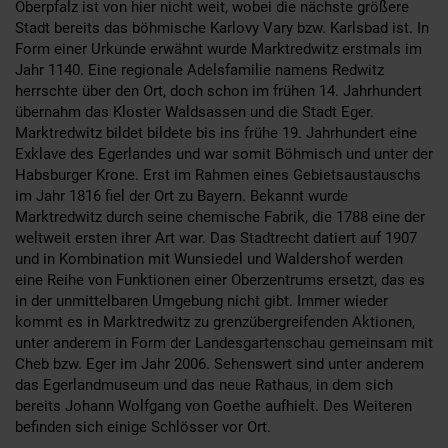
Oberpfalz ist von hier nicht weit, wobei die nächste größere
Stadt bereits das böhmische Karlovy Vary bzw. Karlsbad ist. In
Form einer Urkunde erwähnt wurde Marktredwitz erstmals im
Jahr 1140. Eine regionale Adelsfamilie namens Redwitz
herrschte über den Ort, doch schon im frühen 14. Jahrhundert
übernahm das Kloster Waldsassen und die Stadt Eger.
Marktredwitz bildet bildete bis ins frühe 19. Jahrhundert eine
Exklave des Egerlandes und war somit Böhmisch und unter der
Habsburger Krone. Erst im Rahmen eines Gebietsaustauschs
im Jahr 1816 fiel der Ort zu Bayern. Bekannt wurde
Marktredwitz durch seine chemische Fabrik, die 1788 eine der
weltweit ersten ihrer Art war. Das Stadtrecht datiert auf 1907
und in Kombination mit Wunsiedel und Waldershof werden
eine Reihe von Funktionen einer Oberzentrums ersetzt, das es
in der unmittelbaren Umgebung nicht gibt. Immer wieder
kommt es in Marktredwitz zu grenzübergreifenden Aktionen,
unter anderem in Form der Landesgartenschau gemeinsam mit
Cheb bzw. Eger im Jahr 2006. Sehenswert sind unter anderem
das Egerlandmuseum und das neue Rathaus, in dem sich
bereits Johann Wolfgang von Goethe aufhielt. Des Weiteren
befinden sich einige Schlösser vor Ort.