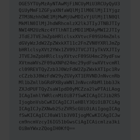
OGE5YTUyMzAyNTAwMjFiNCUyMiU3RCUyQyU3
QiUyMmF1ZGFyaXNfaWQlMjIlM0ElMjI1Yjgz
ZTM3NzhhOWE1MjMwMjUwMDIxYjUlMjIlN0Ql
MkMlN0IlMjJhdWRhcmlzX2lkJTIyJTNBJTIy
NWI4M2UzNzc4YTlhNTIzMDI1MDAyMWI2JTIy
JTdEJTVEJmZpbHRlclsxXVtvcF09SU4mZmls
dGVyWzJdW2ZpZWxkXT11c2FnZVN0YXRlJmZp
bHRlclsyXVt2YWx1ZV09JTVCJTIyTkVXJTIy
JTVEJmZpbHRlclsyXVtvcF09SU4mc29ydFsw
XVtmaWVsZF09aXNPd24mc29ydFswXVtvcmRl
cl09REVTQyZzb3J0WzFdW2ZpZWxkXT1pc1Rv
cCZzb3J0WzFdW29yZGVyXT1ERVNDJnNvcnRb
Ml1bZmllbGRdPXByaWNlJnNvcnRbMl1bb3Jk
ZXJdPUFTQyZsaW1pdD0yMCZza2lwPTAiLAog
ICAgImhlYWRlcnMiOiB7fSwKICAgICJib2R5
IjogbnVsbCwKICAgICJleHBlY3QiOiB7CiAg
ICAgICJyZXNwb25zZVR5cGUiOiAiIgogICAg
fSwKICAgICJ0aW1lb3V0IjogMCwKICAgICJw
cm9ncmVzcyI6IG51bGwsCiAgICAicmlza3ki
OiBmYWxzZQogIH0KfQ==