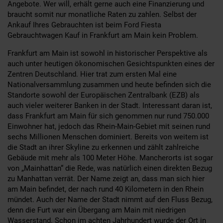
Angebote. Wer will, erhält gerne auch eine Finanzierung und
braucht somit nur monatliche Raten zu zahlen. Selbst der
Ankauf Ihres Gebrauchten ist beim Ford Fiesta
Gebrauchtwagen Kauf in Frankfurt am Main kein Problem.
Frankfurt am Main ist sowohl in historischer Perspektive als
auch unter heutigen ökonomischen Gesichtspunkten eines der
Zentren Deutschland. Hier trat zum ersten Mal eine
Nationalversammlung zusammen und heute befinden sich die
Standorte sowohl der Europäischen Zentralbank (EZB) als
auch vieler weiterer Banken in der Stadt. Interessant daran ist,
dass Frankfurt am Main für sich genommen nur rund 750.000
Einwohner hat, jedoch das Rhein-Main-Gebiet mit seinen rund
sechs Millionen Menschen dominiert. Bereits von weitem ist
die Stadt an ihrer Skyline zu erkennen und zählt zahlreiche
Gebäude mit mehr als 100 Meter Höhe. Mancherorts ist sogar
von „Mainhattan“ die Rede, was natürlich einen direkten Bezug
zu Manhattan verrät. Der Name zeigt an, dass man sich hier
am Main befindet, der nach rund 40 Kilometern in den Rhein
mündet. Auch der Name der Stadt nimmt auf den Fluss Bezug,
denn die Furt war ein Übergang am Main mit niedrigen
Wasserstand. Schon im achten Jahrhundert wurde der Ort in