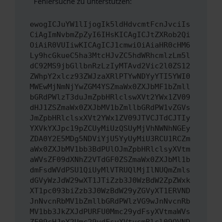
Fehlersuche zu unterstützen:
ewogICJuYW1lIjogIk5ldHdvcmtFcnJvciIs
CiAgImNvbmZpZyI6IHsKICAgICJtZXRob2Qi
OiAiR0VUIiwKICAgICJ1cmwiOiAiaHR0cHM6
Ly9hcGkueC5ha3MtcHJvZC5hdWRhcmlzLm5l
dC92MS9jbGllbnRzLzIyMTAvd2Vic2l0ZS12
ZWhpY2xlcz93ZWJzaXRlPTYwNDYyYTI5YWI0
MWEwMjNmNjYwZGM4YSZmaWx0ZXJbMF1bZmll
bGRdPWlzT3duJmZpbHRlclswXVt2YWx1ZV09
dHJ1ZSZmaWx0ZXJbMV1bZmllbGRdPW1vZGVs
JmZpbHRlclsxXVt2YWx1ZV09JTVCJTdCJTIy
YXVkYXJpc19pZCUyMiUzQSUyMjVhNWNhNGEy
ZDA0Y2E5MDg5NDViYjU5YyUyMiU3RCU1RCZm
aWx0ZXJbMV1bb3BdPUlOJmZpbHRlclsyXVtm
aWVsZF09dXNhZ2VTdGF0ZSZmaWx0ZXJbMl1b
dmFsdWVdPSU1QiUyMlVTRUQlMjIlNUQmZmls
dGVyWzJdW29wXT1JTiZzb3J0WzBdW2ZpZWxk
XT1pc093biZzb3J0WzBdW29yZGVyXT1ERVND
JnNvcnRbMV1bZmllbGRdPWlzVG9wJnNvcnRb
MV1bb3JkZXJdPURFU0Mmc29ydFsyXVtmaWVs