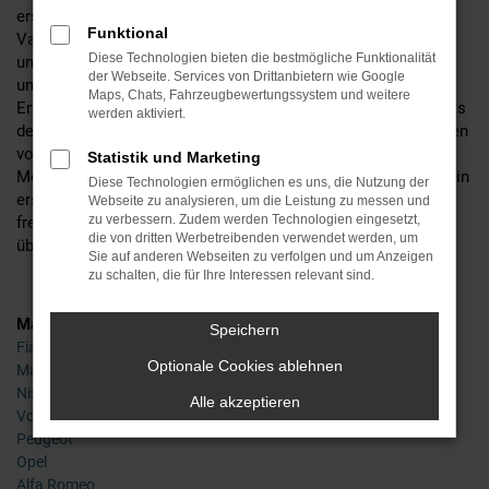
erstklassige Fahrzeug meist in vielen unterschiedlichen
Funktional
Varianten. Den Schwerpunkt legen wir auf junge Gebrauchte
Diese Technologien bieten die bestmögliche Funktionalität
und achten dabei auf das Vorhandensein eines Scheckhefts
der Webseite. Services von Drittanbietern wie Google
und einen erstklassigen Zustand. Da wir auf Basis unserer
Maps, Chats, Fahrzeugbewertungssystem und weitere
Erfahrung von mehr als 65 Jahren im Automobilbereich nichts
werden aktiviert.
dem Zufall überlassen, wird jeder Ford Fiesta Gebrauchtwagen
vor dem Verkauf nach Frankfurt am Main in unserer
Statistik und Marketing
Meisterwerkstatt durchgecheckt. Sie dürfen sich somit auf ein
Diese Technologien ermöglichen es uns, die Nutzung der
erstklassige gepflegtes Fahrzeug in einwandfreiem Zustand
Webseite zu analysieren, um die Leistung zu messen und
zu verbessern. Zudem werden Technologien eingesetzt,
freuen und erwerben automobile Zuverlässigkeit, die meist
die von dritten Werbetreibenden verwendet werden, um
über viele Jahre gewährleistet ist.
Sie auf anderen Webseiten zu verfolgen und um Anzeigen
zu schalten, die für Ihre Interessen relevant sind.
Marken
Speichern
Fiat
Optionale Cookies ablehnen
Mazda
Nissan
Alle akzeptieren
Volvo
Peugeot
Opel
Alfa Romeo