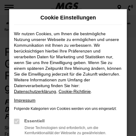
Zum
Hauptinhalt
Cookie Einstellungen
springen
Startseite
Frankfurt am Main
Ford
Ford Fiesta
Ford Fiesta Gebrauchtwagen
für Frankfurt am Main günstig kaufen
Wir nutzen Cookies, um Ihnen die bestmögliche
Nutzung unserer Webseite zu ermöglichen und unsere
Kommunikation mit Ihnen zu verbessern. Wir
Ford Fiesta
berücksichtigen hierbei Ihre Präferenzen und
verarbeiten Daten für Marketing und Statistiken nur,
Gebrauchtwagen für
wenn Sie uns Ihre Einwilligung geben. Wenn Sie zu
einem späteren Zeitpunkt Ihre Meinung ändern, können
Frankfurt am Main
Sie die Einwilligung jederzeit für die Zukunft widerrufen.
Weitere Informationen zum Umfang der
günstig kaufen
Datenverarbeitung finden Sie hier:
Datenschutzerklärung
,
Cookie-Richtlinie
.
Impressum
FORD FIESTA GEBRAUCHTWAGEN –
DURCHGECHECKT UND BEREIT FÜR
Folgende Kategorien von Cookies werden von uns eingesetzt:
FRANKFURT AM MAIN
Essentiell
Sind Sie bereit für einen Ford Fiesta Gebrauchtwagen in
Diese Technologien sind erforderlich, um die
Kernfunktionalität der Webseite zu gewährleisten.
Frankfurt am Main? Wir sind es auch und bieten Ihnen dieses