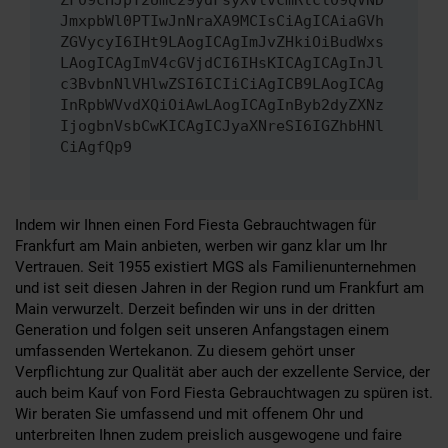
ZF09cHJpY2Umc29ydFsyXVtvcmRlcl09QVND
JmxpbWl0PTIwJnNraXA9MCIsCiAgICAiaGVh
ZGVycyI6IHt9LAogICAgImJvZHkiOiBudWxs
LAogICAgImV4cGVjdCI6IHsKICAgICAgInJl
c3BvbnNlVHlwZSI6ICIiCiAgICB9LAogICAg
InRpbWVvdXQiOiAwLAogICAgInByb2dyZXNz
IjogbnVsbCwKICAgICJyaXNreSI6IGZhbHNl
CiAgfQp9
Indem wir Ihnen einen Ford Fiesta Gebrauchtwagen für
Frankfurt am Main anbieten, werben wir ganz klar um Ihr
Vertrauen. Seit 1955 existiert MGS als Familienunternehmen
und ist seit diesen Jahren in der Region rund um Frankfurt am
Main verwurzelt. Derzeit befinden wir uns in der dritten
Generation und folgen seit unseren Anfangstagen einem
umfassenden Wertekanon. Zu diesem gehört unser
Verpflichtung zur Qualität aber auch der exzellente Service, der
auch beim Kauf von Ford Fiesta Gebrauchtwagen zu spüren ist.
Wir beraten Sie umfassend und mit offenem Ohr und
unterbreiten Ihnen zudem preislich ausgewogene und faire