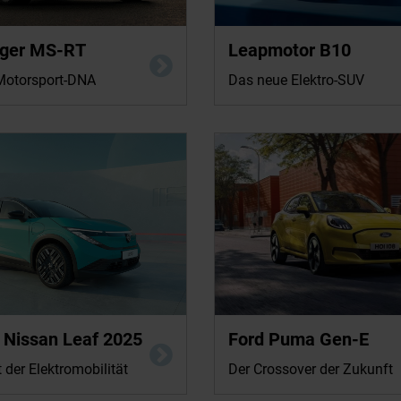
nger MS-RT
Energieverbrauch in kWh/100km: 19,
Leapmotor B10
(kombiniert); CO2-Emission in g/km: 0 
CO2-Klasse: A+++.
t Motorsport-DNA
Das neue Elektro-SUV
 Nissan Leaf 52 kWh 130 kW (177 PS)
 Nissan Leaf 2025
Energieverbrauch in kWh/100km: 13,
Ford Puma Gen-E
 kWh/100 km; CO₂-Emissionen
(kombiniert); CO2-Emission in g/km: 0 
m; CO₂-Klasse: A.
CO2-Klasse: A.
 der Elektromobilität
Der Crossover der Zukunft