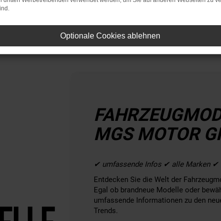
on dritten Werbetreibenden verwendet werden, um Sie auf anderen Webseiten zu ve
als
·
Aktionen
·
Kooperationen
·
Auszeichnungen
·
ind.
Optionale Cookies ablehnen
FAHRZEUGMODE
MGS MOTOR GR
✔ umfassende Infos ✔ alle Marken ✔ 
Entdecken Sie die Welt der Fahrzeugm
Egal ob brandneue Modelle oder bewähr
umfassende Informationen zu den neu
Trends.