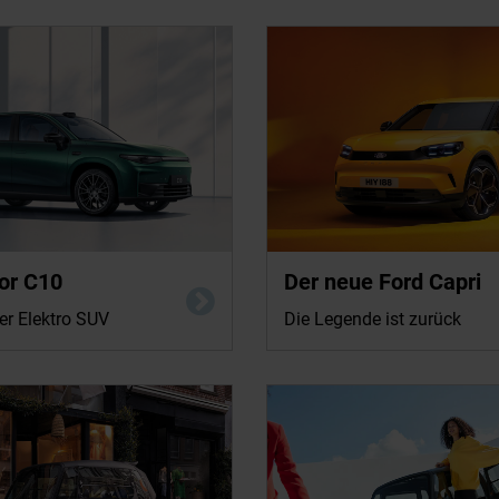
 in kWh/100km: 19,8 kWh
or C10
Energieverbrauch Ford Capri RWD 210
Der neue Ford Capri
-Emission in g/km: 0 (kombiniert);
kombiniert: 16,5–15,0 kWh/100 km; 
.
(kombiniert): 0 g/km; CO2-Klasse: A
er Elektro SUV
Die Legende ist zurück