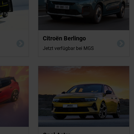
Wh (kombiniert);
Citroën Berlingo
CO2-Effizienz:
rt: 75 km.
Jetzt verfügbar bei MGS
ller noch keine
Energieverbrauch nach WLTP (kombiniert): 5,4 l/100km;