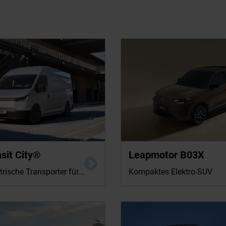
sit City®
Für dieses Fahrzeug liegen vom Herste
Leapmotor B03X
verbindlichen Verbrauchs- und Emissio
Der vollelektrische Transporter für Stadt, Handwerk und Lieferverkehr
Kompaktes Elektro-SUV