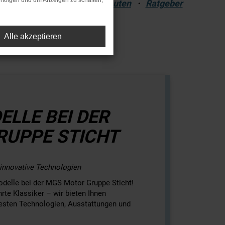
rfolgen und um Anzeigen zu schalten,
Branchenlösungen
·
Umbauten
·
Ratgeber
Alle akzeptieren
LLE BEI DER
UPPE STICHT
innovative Technologien
odelle bei der MGS Motor Gruppe Sticht!
te Klassiker – wir bieten Ihnen
esten Technologien, Ausstattungen und