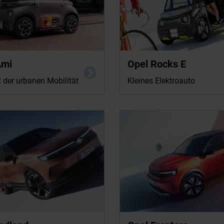
 in kWh/100km: 8 kWh (kombiniert);
Ami
Energieverbrauch in kWh/100km: 7.2 k
Opel Rocks E
/km: 0 (kombiniert); CO2-Effizienz:
CO2-Emission in g/km: 0 (kombiniert); 
 nach WMTC kombiniert: 75 km.
A+++. Reichweite nach WMTC kombinie
 der urbanen Mobilität
Kleines Elektroauto
ug liegen vom Hersteller noch keine
Für dieses Fahrzeug liegen vom Herste