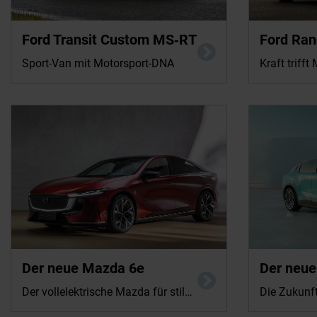
Ford Transit Custom MS‑RT
Ford Ra
Sport-Van mit Motorsport-DNA
Kraft triff
Energieverbrauch kombiniert für den Mazda6e EV:
Der neue Mazda 6e
Energieverbrauch
Der neue
16,6kWh/100km. CO₂-Emissionen kombiniert im
kombiniert: 14,2
Fahrbetrieb: 0 g/km. CO₂-Klasse: A. (vorläufige Werte)*
kombiniert: 0 g/k
Der vollelektrische Mazda für stilvolles, effizientes Fahren
Die Zukunft