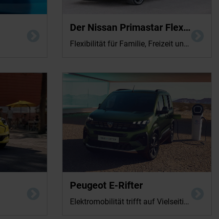
8 kWh
Der Nissan Primastar FlexVan
(kombiniert);
Flexibilität für Familie, Freizeit und Business
1 kWh
Energieverbrauch in kWh/100km: 19,1 kWh
Peugeot E-Rifter
(kombiniert);
(kombiniert); CO2-Emission in g/km: 0 (kombiniert);
CO2-Klasse: A.
Elektromobilität trifft auf Vielseitigkeit