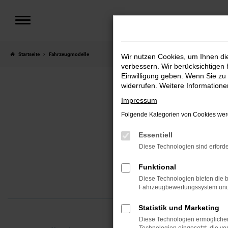
Zum
Hauptinhalt
springen
Startseite
Fahrzeugmodelle
Wir nutzen Cookies, um Ihnen d
verbessern. Wir berücksichtigen 
Einwilligung geben. Wenn Sie zu 
widerrufen. Weitere Information
Impressum
Folgende Kategorien von Cookies werd
Essentiell
Diese Technologien sind erforde
Funktional
Diese Technologien bieten die b
Fahrzeugbewertungssystem und w
Statistik und Marketing
Diese Technologien ermöglichen