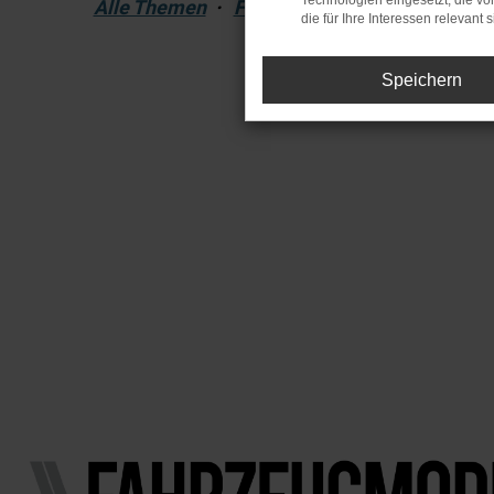
Technologien eingesetzt, die v
Alle Themen
·
Fahrzeugmodelle
·
Next De
die für Ihre Interessen relevant s
Speichern