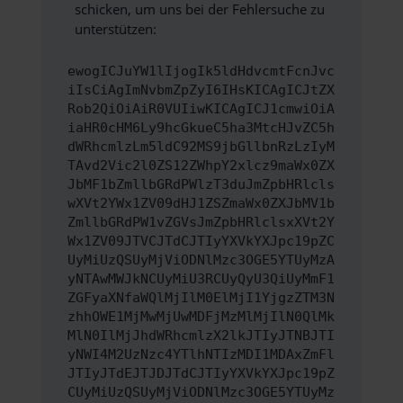
schicken, um uns bei der Fehlersuche zu
unterstützen:
ewogICJuYW1lIjogIk5ldHdvcmtFcnJvc
iIsCiAgImNvbmZpZyI6IHsKICAgICJtZX
Rob2QiOiAiR0VUIiwKICAgICJ1cmwiOiA
iaHR0cHM6Ly9hcGkueC5ha3MtcHJvZC5h
dWRhcmlzLm5ldC92MS9jbGllbnRzLzIyM
TAvd2Vic2l0ZS12ZWhpY2xlcz9maWx0ZX
JbMF1bZmllbGRdPWlzT3duJmZpbHRlcls
wXVt2YWx1ZV09dHJ1ZSZmaWx0ZXJbMV1b
ZmllbGRdPW1vZGVsJmZpbHRlclsxXVt2Y
Wx1ZV09JTVCJTdCJTIyYXVkYXJpc19pZC
UyMiUzQSUyMjViODNlMzc3OGE5YTUyMzA
yNTAwMWJkNCUyMiU3RCUyQyU3QiUyMmF1
ZGFyaXNfaWQlMjIlM0ElMjI1YjgzZTM3N
zhhOWE1MjMwMjUwMDFjMzMlMjIlN0QlMk
MlN0IlMjJhdWRhcmlzX2lkJTIyJTNBJTI
yNWI4M2UzNzc4YTlhNTIzMDI1MDAxZmFl
JTIyJTdEJTJDJTdCJTIyYXVkYXJpc19pZ
CUyMiUzQSUyMjViODNlMzc3OGE5YTUyMz