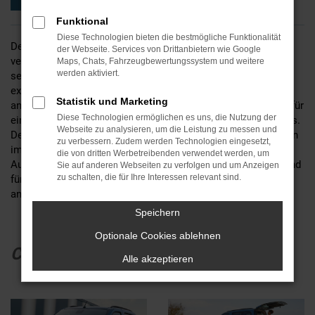
Funktional
Diese Technologien bieten die bestmögliche Funktionalität
Der neue Citroën Berlingo vereint souveränes Design mit
der Webseite. Services von Drittanbietern wie Google
verbessertem Komfort und modernster Konnektivität. Mit
Maps, Chats, Fahrzeugbewertungssystem und weitere
werden aktiviert.
seinem attraktiven Innen- und Außendesign sowie den
exklusiven Advanced Comfort Sitzen bietet er ein besonders
Statistik und Marketing
angenehmes Fahrerlebnis. Die moderne Konnektivität sorgt für
Diese Technologien ermöglichen es uns, die Nutzung der
eine benutzerfreundliche Steuerung des Infotainmentsystems.
Webseite zu analysieren, um die Leistung zu messen und
Der Berlingo ist zudem extrem geräumig, mit drei Einzelsitzen
zu verbessern. Zudem werden Technologien eingesetzt,
im Fond und cleveren Stauräumen. Erhältlich in drei
die von dritten Werbetreibenden verwendet werden, um
Ausstattungsvarianten, zwei Längen, drei Motorisierungen und
Sie auf anderen Webseiten zu verfolgen und um Anzeigen
zu schalten, die für Ihre Interessen relevant sind.
fünf Karosseriefarben, passt er sich jedem Bedürfnis perfekt
an.
Speichern
Optionale Cookies ablehnen
CITROËN BERLINGO
Alle akzeptieren