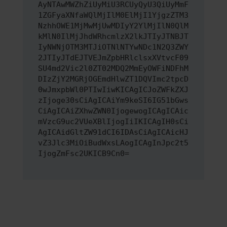
AyNTAwMWZhZiUyMiU3RCUyQyU3QiUyMmF
1ZGFyaXNfaWQlMjIlM0ElMjI1YjgzZTM3
NzhhOWE1MjMwMjUwMDIyY2YlMjIlN0QlM
kMlN0IlMjJhdWRhcmlzX2lkJTIyJTNBJT
IyNWNjOTM3MTJiOTNlNTYwNDc1N2Q3ZWY
2JTIyJTdEJTVEJmZpbHRlclsxXVtvcF09
SU4md2Vic2l0ZT02MDQ2MmEyOWFiNDFhM
DIzZjY2MGRjOGEmdHlwZT1DQVImc2tpcD
0wJmxpbWl0PTIwIiwKICAgICJoZWFkZXJ
zIjoge30sCiAgICAiYm9keSI6IG51bGws
CiAgICAiZXhwZWN0IjogewogICAgICAic
mVzcG9uc2VUeXBlIjogIiIKICAgIH0sCi
AgICAidGltZW91dCI6IDAsCiAgICAicHJ
vZ3Jlc3MiOiBudWxsLAogICAgInJpc2t5
IjogZmFsc2UKICB9Cn0=