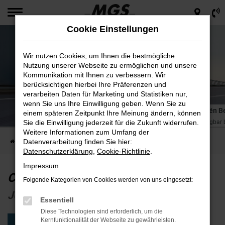
Zum
Hauptinhalt
Cookie Einstellungen
springen
Wir nutzen Cookies, um Ihnen die bestmögliche
Nutzung unserer Webseite zu ermöglichen und unsere
Kommunikation mit Ihnen zu verbessern. Wir
berücksichtigen hierbei Ihre Präferenzen und
verarbeiten Daten für Marketing und Statistiken nur,
wenn Sie uns Ihre Einwilligung geben. Wenn Sie zu
Citroën B
einem späteren Zeitpunkt Ihre Meinung ändern, können
Jetzt verfügbar
Sie die Einwilligung jederzeit für die Zukunft widerrufen.
Weitere Informationen zum Umfang der
Datenverarbeitung finden Sie hier:
Startseite
Unternehmen
Neuigkeiten
Citroën Berlingo
Datenschutzerklärung
,
Cookie-Richtlinie
.
Impressum
Citroën Berlingo
Folgende Kategorien von Cookies werden von uns eingesetzt:
Jetzt verfügbar bei MGS
Essentiell
Diese Technologien sind erforderlich, um die
Kernfunktionalität der Webseite zu gewährleisten.
Jetzt unverbindlich anfragen