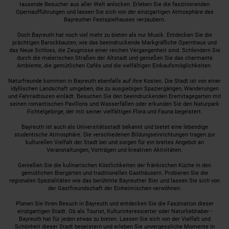
tausende Besucher aus aller Welt anlocken. Erleben Sie die faszinierenden
Opernaufführungen und lassen Sie sich von der einzigartigen Atmosphäre des
Bayreuther Festspielhauses verzaubern.
Doch Bayreuth hat noch viel mehr zu bieten als nur Musik. Entdecken Sie die
prächtigen Barockbauten, wie das beeindruckende Markgräfliche Opernhaus und
das Neue Schloss, die Zeugnisse einer reichen Vergangenheit sind. Schlendern Sie
durch die malerischen Straßen der Altstadt und genießen Sie das charmante
Ambiente, die gemütlichen Cafés und die vielfältigen Einkaufsmöglichkeiten.
Naturfreunde kommen in Bayreuth ebenfalls auf ihre Kosten. Die Stadt ist von einer
idyllischen Landschaft umgeben, die zu ausgiebigen Spaziergängen, Wanderungen
und Fahrradtouren einlädt. Besuchen Sie den beeindruckenden Eremitagegarten mit
seinen romantischen Pavillons und Wasserfällen oder erkunden Sie den Naturpark
Fichtelgebirge, der mit seiner vielfältigen Flora und Fauna begeistert.
Bayreuth ist auch als Universitätsstadt bekannt und bietet eine lebendige
studentische Atmosphäre. Die verschiedenen Bildungseinrichtungen tragen zur
kulturellen Vielfalt der Stadt bei und sorgen für ein breites Angebot an
Veranstaltungen, Vorträgen und kreativen Aktivitäten.
Genießen Sie die kulinarischen Köstlichkeiten der fränkischen Küche in den
gemütlichen Biergärten und traditionellen Gasthäusern. Probieren Sie die
regionalen Spezialitäten wie das berühmte Bayreuther Bier und lassen Sie sich von
der Gastfreundschaft der Einheimischen verwöhnen.
Planen Sie Ihren Besuch in Bayreuth und entdecken Sie die Faszination dieser
einzigartigen Stadt. Ob als Tourist, Kulturinteressierter oder Naturliebhaber -
Bayreuth hat für jeden etwas zu bieten. Lassen Sie sich von der Vielfalt und
Schönheit dieser Stadt begeistern und erleben Sie unvergessliche Momente in