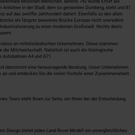
eieinhalb Millionen Menschen. Bereits 742 wurde Erfurt als
iner Anhöhee in der Stadt, dem so genannten Domberg, steht und 81
z auf das zwölfte Jahrhundert datiert. Ebenfalls zu den alten
erbrücke als längste bewohnte Brücke Europas nicht unerwähnt
 Industrialisierung zu einer modernen Großstadt. Nichts desto
usern.
ntration an mittelständischen Unternehmen. Diese stammen
ie Milchwirtschaft. Natürlich ist auch die thüringische
ie Autobahnen A4 und A71.
 und übernimmt eine herausragende Beratung. Unser Unternehmen
s an und entdecken Sie die vielen Vorteile einer Zusammenarbeit.
nes Team steht Ihnen zur Seite, um Ihnen bei der Entscheidung
igem Design bietet jedes Land Rover-Modell ein unvergleichliches