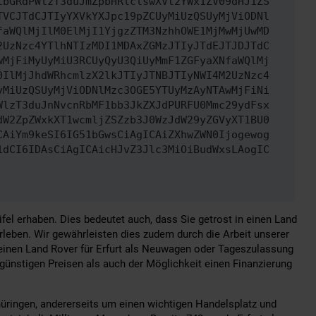
lbGRdPWlzT3duJmZpbHRlclswXVt2YWx1ZV09dHJ1ZS
TVCJTdCJTIyYXVkYXJpc19pZCUyMiUzQSUyMjViODNl
faWQlMjIlM0ElMjI1YjgzZTM3NzhhOWE1MjMwMjUwMD
2UzNzc4YTlhNTIzMDI1MDAxZGMzJTIyJTdEJTJDJTdC
wMjFiMyUyMiU3RCUyQyU3QiUyMmF1ZGFyaXNfaWQlMj
0IlMjJhdWRhcmlzX2lkJTIyJTNBJTIyNWI4M2UzNzc4
yMiUzQSUyMjViODNlMzc3OGE5YTUyMzAyNTAwMjFiNi
WlzT3duJnNvcnRbMF1bb3JkZXJdPURFU0Mmc29ydFsx
dW2ZpZWxkXT1wcmljZSZzb3J0WzJdW29yZGVyXT1BU0
CAiYm9keSI6IG51bGwsCiAgICAiZXhwZWN0Ijogewog
1dCI6IDAsCiAgICAicHJvZ3Jlc3MiOiBudWxsLAogIC
ifel erhaben. Dies bedeutet auch, dass Sie getrost in einen Land
leben. Wir gewährleisten dies zudem durch die Arbeit unserer
 einen Land Rover für Erfurt als Neuwagen oder Tageszulassung
 günstigen Preisen als auch der Möglichkeit einen Finanzierung
üringen, andererseits um einen wichtigen Handelsplatz und