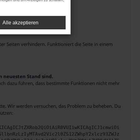
rfolgen und um Anzeigen zu schalten,
Alle akzeptieren
Seiten verhindern. Funktioniert die Seite in einem
m neuesten Stand sind.
 auch dazu führen, dass bestimmte Funktionen nicht mehr
bitte. Wir werden versuchen, das Problem zu beheben. Du
ützen:
KICAgICJtZXRob2QiOiAiR0VUIiwKICAgICJ1cmwiOi
GllbnRzLzIyMTAvd2Vic2l0ZS12ZWhpY2xlcz93ZWJz