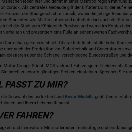
Menschen leben hier und damit in einer Metropolregion mit rund zw
tion zurück. Als zentrales Gebäude gilt der Erfurter Dom, der auf e
r Frühzeit der Stadtgeschichte zurück, wobei die jetzige Bausubstan
mten Studenten wie Martin Luther und natürlich darf auch die Kräm
nach fiel die Stadt zum Königreich Preußen und wurde im Kontext der
tkern erhalten und präsentiert eine Fülle an sehenswerten Fachwerkhä
und Gartenbau gekennzeichnet. Charakteristisch ist die hohe Konze
ber auch der Produktion von Solartechnik und Generatoren sowie d
en existieren über die Schiene, verschiedene Bundesstraßen und d
die Motor Gruppe Sticht. MGS verkauft Fahrzeuge mit Leidenschaft
 Sie bereit zu enorm günstigen Preisen einsteigen. Sprechen Sie un
 PASST ZU MIR?
um die Auswahl des perfekten
Land Rover-Modells
geht. Unser erfahre
fnissen und Ihrem Lebensstil passt.
VER FAHREN?
lässigkeit und Innovation. Mit modernster Technologie und erstklass