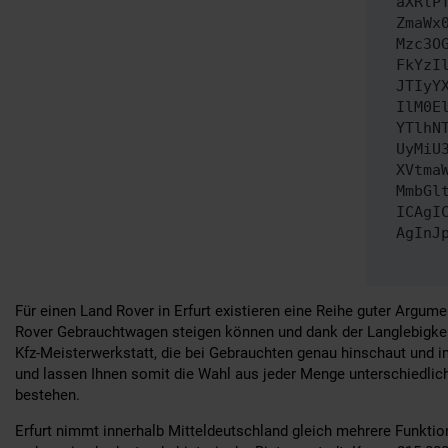
aXRlP
ZmaWx
Mzc3O
FkYzI
JTIyY
IlM0E
YTlhN
UyMiU
XVtma
MmbGl
ICAgI
AgInJ
Für einen Land Rover in Erfurt existieren eine Reihe guter Argume
Rover Gebrauchtwagen steigen können und dank der Langlebigkeit
Kfz-Meisterwerkstatt, die bei Gebrauchten genau hinschaut und i
und lassen Ihnen somit die Wahl aus jeder Menge unterschiedliche
bestehen.
Erfurt nimmt innerhalb Mitteldeutschland gleich mehrere Funkti