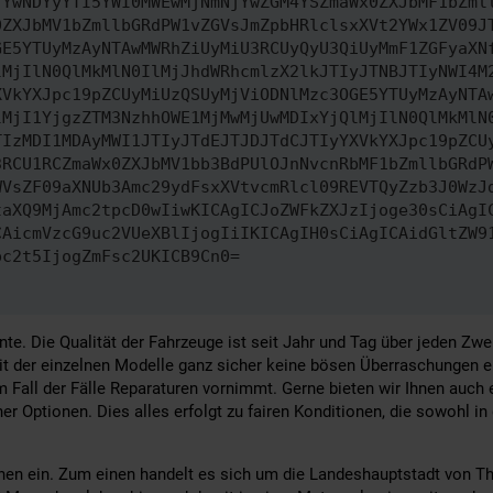
TYwNDYyYTI5YWI0MWEwMjNmNjYwZGM4YSZmaWx0ZXJbMF1bZml
0ZXJbMV1bZmllbGRdPW1vZGVsJmZpbHRlclsxXVt2YWx1ZV09J
GE5YTUyMzAyNTAwMWRhZiUyMiU3RCUyQyU3QiUyMmF1ZGFyaXN
lMjIlN0QlMkMlN0IlMjJhdWRhcmlzX2lkJTIyJTNBJTIyNWI4M
XVkYXJpc19pZCUyMiUzQSUyMjViODNlMzc3OGE5YTUyMzAyNTA
lMjI1YjgzZTM3NzhhOWE1MjMwMjUwMDIxYjQlMjIlN0QlMkMlN
TIzMDI1MDAyMWI1JTIyJTdEJTJDJTdCJTIyYXVkYXJpc19pZCU
3RCU1RCZmaWx0ZXJbMV1bb3BdPUlOJnNvcnRbMF1bZmllbGRdP
WVsZF09aXNUb3Amc29ydFsxXVtvcmRlcl09REVTQyZzb3J0WzJ
taXQ9MjAmc2tpcD0wIiwKICAgICJoZWFkZXJzIjoge30sCiAgI
CAicmVzcG9uc2VUeXBlIjogIiIKICAgIH0sCiAgICAidGltZW9
pc2t5IjogZmFsc2UKICB9Cn0=
nte. Die Qualität der Fahrzeuge ist seit Jahr und Tag über jeden Zwe
 der einzelnen Modelle ganz sicher keine bösen Überraschungen er
m Fall der Fälle Reparaturen vornimmt. Gerne bieten wir Ihnen auch
r Optionen. Dies alles erfolgt zu fairen Konditionen, die sowohl in
onen ein. Zum einen handelt es sich um die Landeshauptstadt von Th