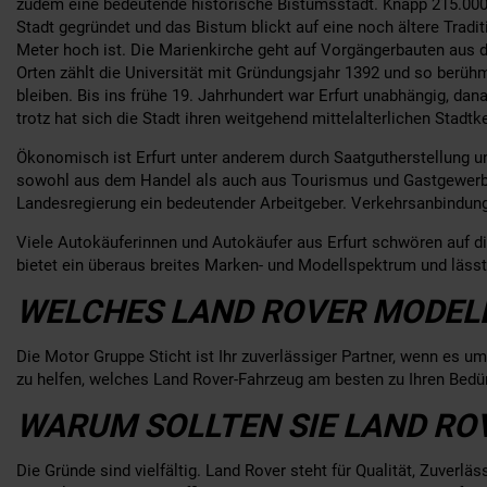
zudem eine bedeutende historische Bistumsstadt. Knapp 215.000 
Stadt gegründet und das Bistum blickt auf eine noch ältere Tradi
Meter hoch ist. Die Marienkirche geht auf Vorgängerbauten aus de
Orten zählt die Universität mit Gründungsjahr 1392 und so berüh
bleiben. Bis ins frühe 19. Jahrhundert war Erfurt unabhängig, da
trotz hat sich die Stadt ihren weitgehend mittelalterlichen Stad
Ökonomisch ist Erfurt unter anderem durch Saatgutherstellung 
sowohl aus dem Handel als auch aus Tourismus und Gastgewerbe a
Landesregierung ein bedeutender Arbeitgeber. Verkehrsanbindung
Viele Autokäuferinnen und Autokäufer aus Erfurt schwören auf 
bietet ein überaus breites Marken- und Modellspektrum und lässt
WELCHES LAND ROVER MODELL
Die Motor Gruppe Sticht ist Ihr zuverlässiger Partner, wenn es 
zu helfen, welches Land Rover-Fahrzeug am besten zu Ihren Bedür
WARUM SOLLTEN SIE LAND RO
Die Gründe sind vielfältig. Land Rover steht für Qualität, Zuver