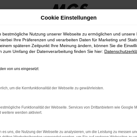
Cookie Einstellungen
ie bestmögliche Nutzung unserer Webseite zu ermöglichen und unsere
hierbei Ihre Präferenzen und verarbeiten Daten für Marketing und Stati
einem späteren Zeitpunkt Ihre Meinung ändern, können Sie die Einwillig
tig kaufen
en zum Umfang der Datenverarbeitung finden Sie hier:
Datenschutzerkl
E WAHL FÜR ERFURT
en von uns eingesetzt:
en. Fakt ist, dass die Fahrzeuge dieses Herstellers seit vielen Jahr
rlich, um die Kernfunktionalität der Webseite zu gewährleisten.
f einen Autohändler mit fester Verankerung in der Region rund um Er
Wert auf eine umfangreiche und detaillierte Beratung und befinden u
– seinerzeit noch als Experte für Zweiräder, doch schon bald waren w
estmögliche Funktionalität der Webseite. Services von Drittanbietern wie Google 
eitere werden aktiviert.
LER: NETWORK ERROR
 es uns, die Nutzung der Webseite zu analysieren, um die Leistung zu messen u