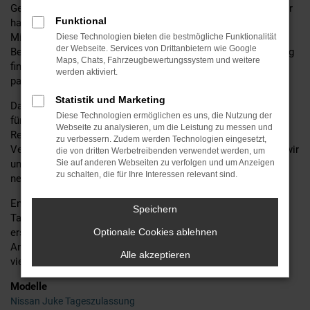
Geländewagen oder einem geräumigen Familienauto sind, wir
Funktional
haben das passende Modell für Sie. Unsere erfahrenen
Mitarbeiter stehen Ihnen dabei jederzeit mit fachkundiger
Diese Technologien bieten die bestmögliche Funktionalität
der Webseite. Services von Drittanbietern wie Google
Beratung zur Seite, um sicherzustellen, dass Sie das Fahrzeug
Maps, Chats, Fahrzeugbewertungssystem und weitere
finden, das perfekt zu Ihren Bedürfnissen und Ihrem Budget
werden aktiviert.
passt.
Statistik und Marketing
Darüber hinaus bieten wir eine Vielzahl zusätzlicher Services
Diese Technologien ermöglichen es uns, die Nutzung der
für Nissan-Fahrer an, darunter Wartungs- und
Webseite zu analysieren, um die Leistung zu messen und
Reparaturleistungen, Finanzierungsoptionen und
zu verbessern. Zudem werden Technologien eingesetzt,
Versicherungsangebote. Bei Motor Gruppe Sticht kümmern wir
die von dritten Werbetreibenden verwendet werden, um
uns um alles, damit Sie sorgenfrei und voller Freude Ihren
Sie auf anderen Webseiten zu verfolgen und um Anzeigen
zu schalten, die für Ihre Interessen relevant sind.
neuen Nissan-Wagen genießen können.
Entdecken Sie noch heute unsere große Auswahl an Nissan
Speichern
Tageszulassung und lassen Sie sich von unserem
erstklassigen Service überzeugen. Ihr Vertrauen ist unser
Optionale Cookies ablehnen
Antrieb bei Motor Gruppe Sticht – Ihr Nissan
Autohaus
seit
Alle akzeptieren
vielen erfolgreichen Jahren.
Modelle
Nissan Juke Tageszulassung