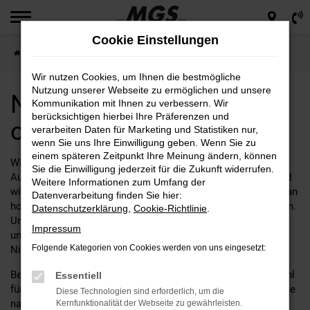
Zum
Hauptinhalt
Cookie Einstellungen
springen
Startseite
Nissan
Nissan Tageszulassung online kaufen
Wir nutzen Cookies, um Ihnen die bestmögliche
Nutzung unserer Webseite zu ermöglichen und unsere
Nissan Tageszulassung
Kommunikation mit Ihnen zu verbessern. Wir
berücksichtigen hierbei Ihre Präferenzen und
online kaufen
verarbeiten Daten für Marketing und Statistiken nur,
wenn Sie uns Ihre Einwilligung geben. Wenn Sie zu
einem späteren Zeitpunkt Ihre Meinung ändern, können
Willkommen bei
Motor Gruppe Sticht
– Ihrem führenden
Sie die Einwilligung jederzeit für die Zukunft widerrufen.
Autohaus für Nissan Tageszulassung! Seit vielen Jahren sind
Weitere Informationen zum Umfang der
wir stolz darauf, unseren Kunden eine umfassende Auswahl an
Datenverarbeitung finden Sie hier:
hochwertigen Fahrzeugen und erstklassigen Service zu bieten.
Datenschutzerklärung
,
Cookie-Richtlinie
.
Unser Engagement für Qualität und Kundenzufriedenheit hat
Impressum
uns zu einer vertrauenswürdigen Anlaufstelle für all Ihre
Folgende Kategorien von Cookies werden von uns eingesetzt:
Nissan-Bedürfnisse gemacht.
Bei Motor Gruppe Sticht dreht sich alles um die perfekte Wahl
Essentiell
für Ihren nächsten Tageszulassung. Egal, ob Sie auf der Suche
Diese Technologien sind erforderlich, um die
nach einem eleganten Stadtflitzer, einem robusten
Kernfunktionalität der Webseite zu gewährleisten.