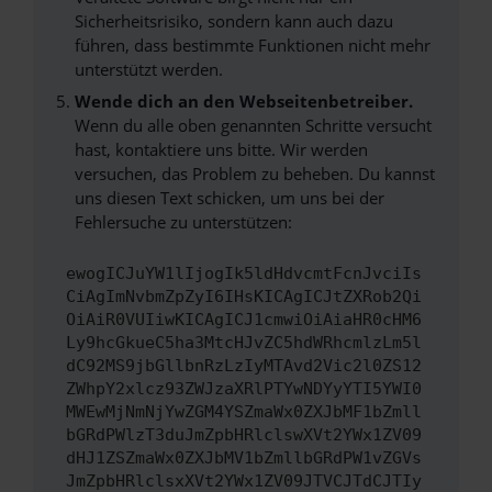
Sicherheitsrisiko, sondern kann auch dazu
führen, dass bestimmte Funktionen nicht mehr
unterstützt werden.
Wende dich an den Webseitenbetreiber.
Wenn du alle oben genannten Schritte versucht
hast, kontaktiere uns bitte. Wir werden
versuchen, das Problem zu beheben. Du kannst
uns diesen Text schicken, um uns bei der
Fehlersuche zu unterstützen:
ewogICJuYW1lIjogIk5ldHdvcmtFcnJvciIs
CiAgImNvbmZpZyI6IHsKICAgICJtZXRob2Qi
OiAiR0VUIiwKICAgICJ1cmwiOiAiaHR0cHM6
Ly9hcGkueC5ha3MtcHJvZC5hdWRhcmlzLm5l
dC92MS9jbGllbnRzLzIyMTAvd2Vic2l0ZS12
ZWhpY2xlcz93ZWJzaXRlPTYwNDYyYTI5YWI0
MWEwMjNmNjYwZGM4YSZmaWx0ZXJbMF1bZmll
bGRdPWlzT3duJmZpbHRlclswXVt2YWx1ZV09
dHJ1ZSZmaWx0ZXJbMV1bZmllbGRdPW1vZGVs
JmZpbHRlclsxXVt2YWx1ZV09JTVCJTdCJTIy