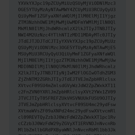
YXVkYXJpc19pZCUyMiUzQSUyMjViODNlMzc3
OGE5YTUyMzAyNTAwMWY4ZCUyMiU3RCUyQyU3
QiUyMmF1ZGFyaXNfaWQlMjIlM0ElMjI1Yjgz
ZTM3NzhhOWE1MjMwMjUwMDFmYWMlMjIlN0Ql
MkMlN0IlMjJhdWRhcmlzX2lkJTIyJTNBJTIy
NWI4M2UzNzc4YTlhNTIzMDI1MDAyMTc0JTIy
JTdEJTJDJTdCJTIyYXVkYXJpc19pZCUyMiUz
QSUyMjViODNlMzc3OGE5YTUyMzAyNTAwMjE5
MSUyMiU3RCUyQyU3QiUyMmF1ZGFyaXNfaWQl
MjIlM0ElMjI1YjgzZTM3NzhhOWE1MjMwMjUw
MDI0NDIlMjIlN0QlMkMlN0IlMjJhdWRhcmlz
X2lkJTIyJTNBJTIyNjIwM2FlOGIwOTdhZGM3
ZjZhNTM2ZGRhJTIyJTdEJTVEJmZpbHRlclsx
XVtvcF09SU4mZmlsdGVyWzJdW2ZpZWxkXT11
c2FnZVN0YXRlJmZpbHRlclsyXVt2YWx1ZV09
JTVCJTIyT05FREFZUkVHSVNUUkFUSU9OJTIy
JTVEJmZpbHRlclsyXVtvcF09SU4mc29ydFsw
XVtmaWVsZF09aXNPd24mc29ydFswXVtvcmRl
cl09REVTQyZzb3J0WzFdW2ZpZWxkXT1pc1Rv
cCZzb3J0WzFdW29yZGVyXT1ERVNDJnNvcnRb
Ml1bZmllbGRdPXByaWNlJnNvcnRbMl1bb3Jk