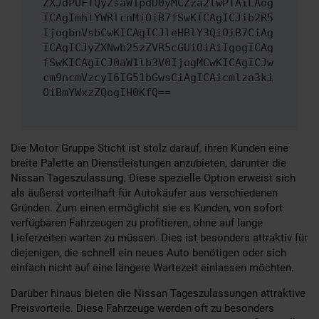
ZXJdPUFTQyZsaW1pdD0yMCZza2lwPTAiLAog
ICAgImhlYWRlcnMiOiB7fSwKICAgICJib2R5
IjogbnVsbCwKICAgICJleHBlY3QiOiB7CiAg
ICAgICJyZXNwb25zZVR5cGUiOiAiIgogICAg
fSwKICAgICJ0aW1lb3V0IjogMCwKICAgICJw
cm9ncmVzcyI6IG51bGwsCiAgICAicmlza3ki
OiBmYWxzZQogIH0KfQ==
Die Motor Gruppe Sticht ist stolz darauf, ihren Kunden eine
breite Palette an Dienstleistungen anzubieten, darunter die
Nissan Tageszulassung. Diese spezielle Option erweist sich
als äußerst vorteilhaft für Autokäufer aus verschiedenen
Gründen. Zum einen ermöglicht sie es Kunden, von sofort
verfügbaren Fahrzeugen zu profitieren, ohne auf lange
Lieferzeiten warten zu müssen. Dies ist besonders attraktiv für
diejenigen, die schnell ein neues Auto benötigen oder sich
einfach nicht auf eine längere Wartezeit einlassen möchten.
Darüber hinaus bieten die Nissan Tageszulassungen attraktive
Preisvorteile. Diese Fahrzeuge werden oft zu besonders