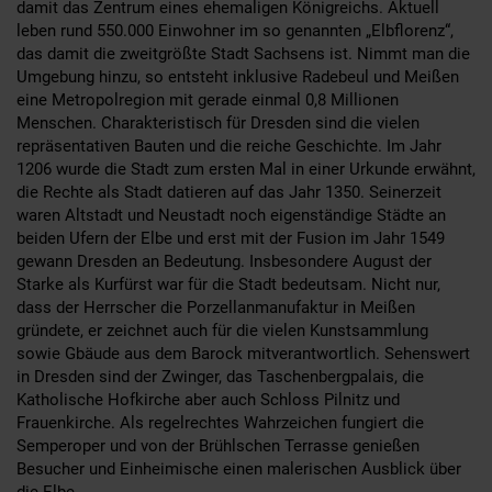
damit das Zentrum eines ehemaligen Königreichs. Aktuell
leben rund 550.000 Einwohner im so genannten „Elbflorenz“,
das damit die zweitgrößte Stadt Sachsens ist. Nimmt man die
Umgebung hinzu, so entsteht inklusive Radebeul und Meißen
eine Metropolregion mit gerade einmal 0,8 Millionen
Menschen. Charakteristisch für Dresden sind die vielen
repräsentativen Bauten und die reiche Geschichte. Im Jahr
1206 wurde die Stadt zum ersten Mal in einer Urkunde erwähnt,
die Rechte als Stadt datieren auf das Jahr 1350. Seinerzeit
waren Altstadt und Neustadt noch eigenständige Städte an
beiden Ufern der Elbe und erst mit der Fusion im Jahr 1549
gewann Dresden an Bedeutung. Insbesondere August der
Starke als Kurfürst war für die Stadt bedeutsam. Nicht nur,
dass der Herrscher die Porzellanmanufaktur in Meißen
gründete, er zeichnet auch für die vielen Kunstsammlung
sowie Gbäude aus dem Barock mitverantwortlich. Sehenswert
in Dresden sind der Zwinger, das Taschenbergpalais, die
Katholische Hofkirche aber auch Schloss Pilnitz und
Frauenkirche. Als regelrechtes Wahrzeichen fungiert die
Semperoper und von der Brühlschen Terrasse genießen
Besucher und Einheimische einen malerischen Ausblick über
die Elbe.