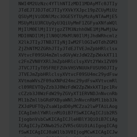
NWI4M2UzNzc4YTlhNTIzMDI1MDAyMTc0JTIy
JTdEJTJDJTdCJTIyYXVkYXJpc19pZCUyMiUz
QSUyMjViODNlMzc3OGE5YTUyMzAyNTAwMjE5
MSUyMiU3RCUyQyU3QiUyMmF1ZGFyaXNfaWQl
MjIlM0ElMjI1YjgzZTM3NzhhOWE1MjMwMjUw
MDI0NDIlMjIlN0QlMkMlN0IlMjJhdWRhcmlz
X2lkJTIyJTNBJTIyNjIwM2FlOGIwOTdhZGM3
ZjZhNTM2ZGRhJTIyJTdEJTVEJmZpbHRlclsx
XVtvcF09SU4mZmlsdGVyWzJdW2ZpZWxkXT11
c2FnZVN0YXRlJmZpbHRlclsyXVt2YWx1ZV09
JTVCJTIyT05FREFZUkVHSVNUUkFUSU9OJTIy
JTVEJmZpbHRlclsyXVtvcF09SU4mc29ydFsw
XVtmaWVsZF09aXNPd24mc29ydFswXVtvcmRl
cl09REVTQyZzb3J0WzFdW2ZpZWxkXT1pc1Rv
cCZzb3J0WzFdW29yZGVyXT1ERVNDJnNvcnRb
Ml1bZmllbGRdPXByaWNlJnNvcnRbMl1bb3Jk
ZXJdPUFTQyZsaW1pdD0yMCZza2lwPTAiLAog
ICAgImhlYWRlcnMiOiB7fSwKICAgICJib2R5
IjogbnVsbCwKICAgICJleHBlY3QiOiB7CiAg
ICAgICJyZXNwb25zZVR5cGUiOiAiIgogICAg
fSwKICAgICJ0aW1lb3V0IjogMCwKICAgICJw