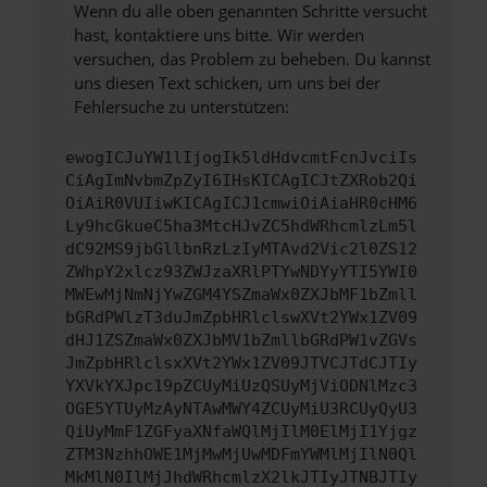
Wenn du alle oben genannten Schritte versucht
hast, kontaktiere uns bitte. Wir werden
versuchen, das Problem zu beheben. Du kannst
uns diesen Text schicken, um uns bei der
Fehlersuche zu unterstützen:
ewogICJuYW1lIjogIk5ldHdvcmtFcnJvciIs
CiAgImNvbmZpZyI6IHsKICAgICJtZXRob2Qi
OiAiR0VUIiwKICAgICJ1cmwiOiAiaHR0cHM6
Ly9hcGkueC5ha3MtcHJvZC5hdWRhcmlzLm5l
dC92MS9jbGllbnRzLzIyMTAvd2Vic2l0ZS12
ZWhpY2xlcz93ZWJzaXRlPTYwNDYyYTI5YWI0
MWEwMjNmNjYwZGM4YSZmaWx0ZXJbMF1bZmll
bGRdPWlzT3duJmZpbHRlclswXVt2YWx1ZV09
dHJ1ZSZmaWx0ZXJbMV1bZmllbGRdPW1vZGVs
JmZpbHRlclsxXVt2YWx1ZV09JTVCJTdCJTIy
YXVkYXJpc19pZCUyMiUzQSUyMjViODNlMzc3
OGE5YTUyMzAyNTAwMWY4ZCUyMiU3RCUyQyU3
QiUyMmF1ZGFyaXNfaWQlMjIlM0ElMjI1Yjgz
ZTM3NzhhOWE1MjMwMjUwMDFmYWMlMjIlN0Ql
MkMlN0IlMjJhdWRhcmlzX2lkJTIyJTNBJTIy