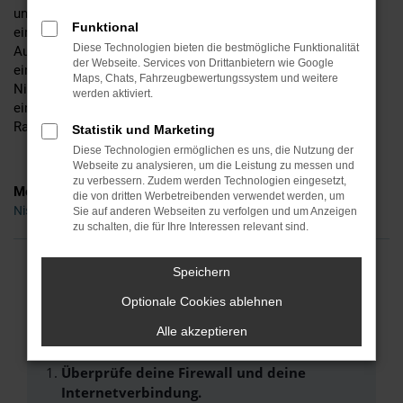
und für exakt einen Tag in Dresden oder einem anderen Ort
Funktional
eine Zulassung erhalten haben. Es steht somit der
Diese Technologien bieten die bestmögliche Funktionalität
Autohändler als Vorbesitzer in den Fahrzeugpapieren, was
der Webseite. Services von Drittanbietern wie Google
einen erheblichen Einfluss auf die Preissetzung hat. Jede
Maps, Chats, Fahrzeugbewertungssystem und weitere
Nissan Tageszulassung ist ein neues Fahrzeug, das formell
werden aktiviert.
einen Gebrauchtwagen darstellt. Der Vorteil liegt in den
Rabatten, die sich nur so einräumen lassen.
Statistik und Marketing
Diese Technologien ermöglichen es uns, die Nutzung der
Webseite zu analysieren, um die Leistung zu messen und
zu verbessern. Zudem werden Technologien eingesetzt,
Modelle
die von dritten Werbetreibenden verwendet werden, um
Nissan Juke Tageszulassung Dresden
Sie auf anderen Webseiten zu verfolgen und um Anzeigen
zu schalten, die für Ihre Interessen relevant sind.
Speichern
FEHLER: NETWORK ERROR
Optionale Cookies ablehnen
Beim Laden ist ein Fehler aufgetreten.
Alle akzeptieren
Hier sind ein paar Tipps, die dir helfen können:
Überprüfe deine Firewall und deine
Internetverbindung.