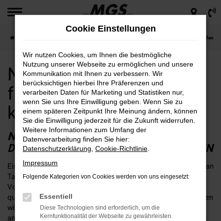
Zum
Hauptinhalt
Cookie Einstellungen
springen
Startseite
Dresden
Nissan
Nissan Tageszulassung für Dresden günstig kaufen
Wir nutzen Cookies, um Ihnen die bestmögliche
Nutzung unserer Webseite zu ermöglichen und unsere
Nissan Tageszulassung
Kommunikation mit Ihnen zu verbessern. Wir
berücksichtigen hierbei Ihre Präferenzen und
für Dresden günstig
verarbeiten Daten für Marketing und Statistiken nur,
wenn Sie uns Ihre Einwilligung geben. Wenn Sie zu
kaufen
einem späteren Zeitpunkt Ihre Meinung ändern, können
Sie die Einwilligung jederzeit für die Zukunft widerrufen.
Weitere Informationen zum Umfang der
NISSAN TAGESZULASSUNG FÜR
Datenverarbeitung finden Sie hier:
DRESDEN – BEI EINSTIEG GELD SPAREN
Datenschutzerklärung
,
Cookie-Richtlinie
.
Impressum
Ein Auto kaufen und gleichzeitig Geld sparen? Mit einer Nissan
Tageszulassung für Dresden ist dies problemlos möglich.
Folgende Kategorien von Cookies werden von uns eingesetzt:
Voraussetzung hierfür ist, dass Sie keinerlei Abstriche in
Essentiell
qualitativer Hinsicht hinnehmen möchten und einen Neuwagen
wünschen. Als Nissan Tageszulassung werden Neuwagen
Diese Technologien sind erforderlich, um die
Kernfunktionalität der Webseite zu gewährleisten.
angeboten, die noch keinen einzigen Kilometer gefahren sind