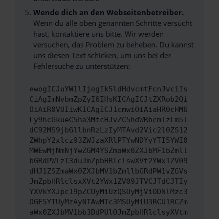
Wende dich an den Webseitenbetreiber.
Wenn du alle oben genannten Schritte versucht
hast, kontaktiere uns bitte. Wir werden
versuchen, das Problem zu beheben. Du kannst
uns diesen Text schicken, um uns bei der
Fehlersuche zu unterstützen:
ewogICJuYW1lIjogIk5ldHdvcmtFcnJvciIs
CiAgImNvbmZpZyI6IHsKICAgICJtZXRob2Qi
OiAiR0VUIiwKICAgICJ1cmwiOiAiaHR0cHM6
Ly9hcGkueC5ha3MtcHJvZC5hdWRhcmlzLm5l
dC92MS9jbGllbnRzLzIyMTAvd2Vic2l0ZS12
ZWhpY2xlcz93ZWJzaXRlPTYwNDYyYTI5YWI0
MWEwMjNmNjYwZGM4YSZmaWx0ZXJbMF1bZmll
bGRdPWlzT3duJmZpbHRlclswXVt2YWx1ZV09
dHJ1ZSZmaWx0ZXJbMV1bZmllbGRdPW1vZGVs
JmZpbHRlclsxXVt2YWx1ZV09JTVCJTdCJTIy
YXVkYXJpc19pZCUyMiUzQSUyMjViODNlMzc3
OGE5YTUyMzAyNTAwMTc3MSUyMiU3RCU1RCZm
aWx0ZXJbMV1bb3BdPUlOJmZpbHRlclsyXVtm