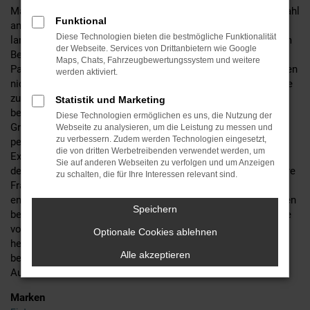
Mazda
Autohaus seit 60 Jahren,
finden Sie eine große Auswahl
Funktional
an 3 Neuwagen, die keine Wünsche offen lassen. Unsere
Diese Technologien bieten die bestmögliche Funktionalität
langjährige Erfahrung und unser umfangreiches Know-how im
der Webseite. Services von Drittanbietern wie Google
Bereich Mazda Fahrzeuge machen uns zu Ihrem idealen
Maps, Chats, Fahrzeugbewertungssystem und weitere
Partner bei der Suche nach Ihrem neuen Traumauto. Wir bieten
werden aktiviert.
nicht nur eine erstklassige Beratung, sondern auch zahlreiche
zusätzliche Services für Mazda Fahrzeuge, um Ihnen das
Statistik und Marketing
bestmögliche Fahrerlebnis zu garantieren. Bei MGS Motor
Diese Technologien ermöglichen es uns, die Nutzung der
Gruppe Sticht GmbH & Co. KG können Sie sich auf eine
Webseite zu analysieren, um die Leistung zu messen und
zu verbessern. Zudem werden Technologien eingesetzt,
persönliche und umfassende Betreuung verlassen. Unsere
die von dritten Werbetreibenden verwendet werden, um
Experten stehen Ihnen jederzeit zur Verfügung, um Ihnen bei
Sie auf anderen Webseiten zu verfolgen und um Anzeigen
der Auswahl des perfekten 3 Neuwagens zu helfen und all Ihre
zu schalten, die für Ihre Interessen relevant sind.
Fragen zu beantworten. Besuchen Sie uns noch heute und
entdecken Sie die Vielfalt und Qualität der Mazda 3 Neuwagen
Speichern
bei MGS Motor Gruppe Sticht GmbH & Co. KG. Profitieren Sie
von unseren attraktiven Angeboten und unserem
Optionale Cookies ablehnen
herausragenden Service. Ihr neues Fahrzeug wartet auf Sie –
Alle akzeptieren
bei
MGS Motor Gruppe Sticht GmbH & Co. KG,
Ihrem Mazda
Autohaus des Vertrauens.
Marken