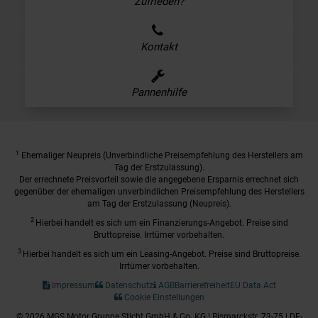
Zufrieden?
Kontakt
Pannenhilfe
1
Ehemaliger Neupreis (Unverbindliche Preisempfehlung des Herstellers am
Tag der Erstzulassung).
Der errechnete Preisvorteil sowie die angegebene Ersparnis errechnet sich
gegenüber der ehemaligen unverbindlichen Preisempfehlung des Herstellers
am Tag der Erstzulassung (Neupreis).
2
Hierbei handelt es sich um ein Finanzierungs-Angebot. Preise sind
Bruttopreise. Irrtümer vorbehalten.
3
Hierbei handelt es sich um ein Leasing-Angebot. Preise sind Bruttopreise.
Irrtümer vorbehalten.
Impressum
Datenschutz
AGB
Barrierefreiheit
EU Data Act
Cookie Einstellungen
© 2026 MGS Motor Gruppe Sticht GmbH & Co. KG | Bismarckstr. 73-75 | DE-