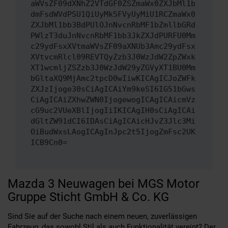
aWVsZF09dXNhZ2VTdGF0ZSZmaWx0ZXJbMl1b
dmFsdWVdPSU1QiUyMk5FVyUyMiU1RCZmaWx0
ZXJbMl1bb3BdPUlOJnNvcnRbMF1bZmllbGRd
PWlzT3duJnNvcnRbMF1bb3JkZXJdPURFU0Mm
c29ydFsxXVtmaWVsZF09aXNUb3Amc29ydFsx
XVtvcmRlcl09REVTQyZzb3J0WzJdW2ZpZWxk
XT1wcmljZSZzb3J0WzJdW29yZGVyXT1BU0Mm
bGltaXQ9MjAmc2tpcD0wIiwKICAgICJoZWFk
ZXJzIjoge30sCiAgICAiYm9keSI6IG51bGws
CiAgICAiZXhwZWN0IjogewogICAgICAicmVz
cG9uc2VUeXBlIjogIiIKICAgIH0sCiAgICAi
dGltZW91dCI6IDAsCiAgICAicHJvZ3Jlc3Mi
OiBudWxsLAogICAgInJpc2t5IjogZmFsc2UK
ICB9Cn0=
Mazda 3 Neuwagen bei MGS Motor
Gruppe Sticht GmbH & Co. KG
Sind Sie auf der Suche nach einem neuen, zuverlässigen
Fahrzeug, das sowohl Stil als auch Funktionalität vereint? Der