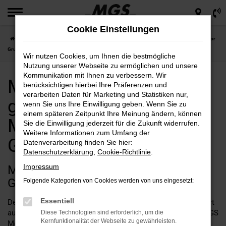
Zum
Hauptinhalt
Cookie Einstellungen
springen
Startseite
Mazda
Mazda 3
Mazda 3 Neuwagen günstig kaufen bei MGS Motor
Gruppe Sticht GmbH & Co. KG
Wir nutzen Cookies, um Ihnen die bestmögliche
Nutzung unserer Webseite zu ermöglichen und unsere
Kommunikation mit Ihnen zu verbessern. Wir
Mazda 3 Neuwagen
berücksichtigen hierbei Ihre Präferenzen und
verarbeiten Daten für Marketing und Statistiken nur,
günstig kaufen bei MGS
wenn Sie uns Ihre Einwilligung geben. Wenn Sie zu
einem späteren Zeitpunkt Ihre Meinung ändern, können
Motor Gruppe Sticht
Sie die Einwilligung jederzeit für die Zukunft widerrufen.
Weitere Informationen zum Umfang der
GmbH & Co. KG
Datenverarbeitung finden Sie hier:
Datenschutzerklärung
,
Cookie-Richtlinie
.
Impressum
Mazda 3 Neuwagen bei MGS Motor
Gruppe Sticht GmbH & Co. KG
Folgende Kategorien von Cookies werden von uns eingesetzt:
Essentiell
Der Mazda 3 Neuwagen ist die perfekte Wahl für alle, die Wert
auf Qualität, Sicherheit und modernstes Design legen. Bei MGS
Diese Technologien sind erforderlich, um die
Kernfunktionalität der Webseite zu gewährleisten.
Motor Gruppe Sticht GmbH & Co. KG, Ihrem zuverlässigen