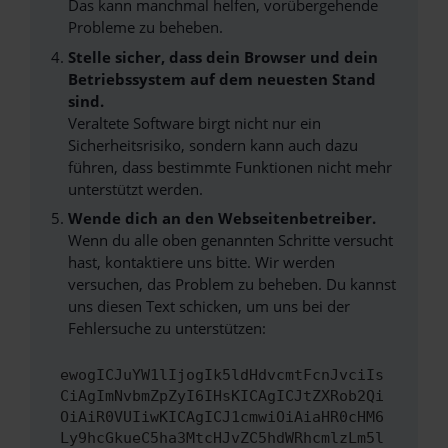
Das kann manchmal helfen, vorübergehende
Probleme zu beheben.
Stelle sicher, dass dein Browser und dein
Betriebssystem auf dem neuesten Stand
sind.
Veraltete Software birgt nicht nur ein
Sicherheitsrisiko, sondern kann auch dazu
führen, dass bestimmte Funktionen nicht mehr
unterstützt werden.
Wende dich an den Webseitenbetreiber.
Wenn du alle oben genannten Schritte versucht
hast, kontaktiere uns bitte. Wir werden
versuchen, das Problem zu beheben. Du kannst
uns diesen Text schicken, um uns bei der
Fehlersuche zu unterstützen:
ewogICJuYW1lIjogIk5ldHdvcmtFcnJvciIs
CiAgImNvbmZpZyI6IHsKICAgICJtZXRob2Qi
OiAiR0VUIiwKICAgICJ1cmwiOiAiaHR0cHM6
Ly9hcGkueC5ha3MtcHJvZC5hdWRhcmlzLm5l