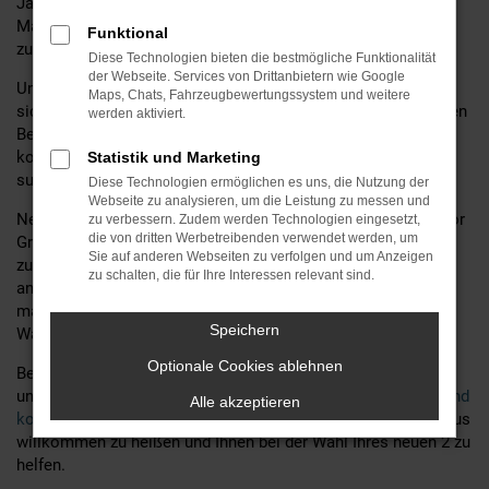
Jahren, bieten wir Ihnen nicht nur eine große Auswahl an
Mazda Modellen, sondern auch erstklassige Beratung und
Funktional
zusätzliche Services.
Diese Technologien bieten die bestmögliche Funktionalität
der Webseite. Services von Drittanbietern wie Google
Unser erfahrenes Team steht Ihnen zur Seite, um
Maps, Chats, Fahrzeugbewertungssystem und weitere
sicherzustellen, dass Sie das ideale Fahrzeug finden, das Ihren
werden aktiviert.
Bedürfnissen und Wünschen entspricht. Egal, ob Sie ein
kompaktes Stadtfahrzeug oder ein geräumiges Familienauto
Statistik und Marketing
suchen – wir haben das passende Modell für Sie.
Diese Technologien ermöglichen es uns, die Nutzung der
Webseite zu analysieren, um die Leistung zu messen und
Neben einer umfassenden Beratung bieten wir bei MGS Motor
zu verbessern. Zudem werden Technologien eingesetzt,
die von dritten Werbetreibenden verwendet werden, um
Gruppe Sticht GmbH & Co. KG auch eine Vielzahl von
Sie auf anderen Webseiten zu verfolgen und um Anzeigen
zusätzlichen Services an, um Ihr Mazda Fahrerlebnis noch
zu schalten, die für Ihre Interessen relevant sind.
angenehmer zu gestalten. Dazu gehören unter anderem
maßgeschneiderte Finanzierungsangebote, professionelle
Speichern
Wartungsdienste und attraktive Leasingoptionen.
Optionale Cookies ablehnen
Besuchen Sie uns noch heute und entdecken Sie die Vielfalt
und Qualität unserer Mazda Fahrzeuge.
Unser freundliches und
Alle akzeptieren
kompetentes Team
freut sich darauf, Sie in unserem Autohaus
willkommen zu heißen und Ihnen bei der Wahl Ihres neuen 2 zu
helfen.