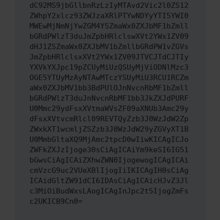
dC92MS9jbGllbnRzLzIyMTAvd2Vic2l0ZS12
ZWhpY2xlcz93ZWJzaXRlPTYwNDYyYTI5YWI0
MWEwMjNmNjYwZGM4YSZmaWx0ZXJbMF1bZmll
bGRdPWlzT3duJmZpbHRlclswXVt2YWx1ZV09
dHJ1ZSZmaWx0ZXJbMV1bZmllbGRdPW1vZGVs
JmZpbHRlclsxXVt2YWx1ZV09JTVCJTdCJTIy
YXVkYXJpc19pZCUyMiUzQSUyMjViODNlMzc3
OGE5YTUyMzAyNTAwMTczYSUyMiU3RCU1RCZm
aWx0ZXJbMV1bb3BdPUlOJnNvcnRbMF1bZmll
bGRdPWlzT3duJnNvcnRbMF1bb3JkZXJdPURF
U0Mmc29ydFsxXVtmaWVsZF09aXNUb3Amc29y
dFsxXVtvcmRlcl09REVTQyZzb3J0WzJdW2Zp
ZWxkXT1wcmljZSZzb3J0WzJdW29yZGVyXT1B
U0MmbGltaXQ9MjAmc2tpcD0wIiwKICAgICJo
ZWFkZXJzIjoge30sCiAgICAiYm9keSI6IG51
bGwsCiAgICAiZXhwZWN0IjogewogICAgICAi
cmVzcG9uc2VUeXBlIjogIiIKICAgIH0sCiAg
ICAidGltZW91dCI6IDAsCiAgICAicHJvZ3Jl
c3MiOiBudWxsLAogICAgInJpc2t5IjogZmFs
c2UKICB9Cn0=