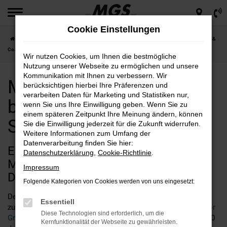
Zum
Hauptinhalt
Cookie Einstellungen
springen
Startseite
Mazda
Mazda 2 günstig kaufen bei MGS Motor Gruppe Sticht GmbH &
Co. KG
Wir nutzen Cookies, um Ihnen die bestmögliche
Nutzung unserer Webseite zu ermöglichen und unsere
Kommunikation mit Ihnen zu verbessern. Wir
Mazda 2 günstig kaufen
berücksichtigen hierbei Ihre Präferenzen und
verarbeiten Daten für Marketing und Statistiken nur,
bei MGS Motor Gruppe
wenn Sie uns Ihre Einwilligung geben. Wenn Sie zu
einem späteren Zeitpunkt Ihre Meinung ändern, können
Sticht GmbH & Co. KG
Sie die Einwilligung jederzeit für die Zukunft widerrufen.
Weitere Informationen zum Umfang der
Datenverarbeitung finden Sie hier:
Entdecken Sie den Mazda 2 bei MGS
Datenschutzerklärung
,
Cookie-Richtlinie
.
Motor Gruppe Sticht GmbH & Co. KG:
Impressum
Die perfekte Wahl
Folgende Kategorien von Cookies werden von uns eingesetzt:
Der Mazda 2 ist die perfekte Wahl für alle, die ein
Essentiell
zuverlässiges und stilvolles Fahrzeug suchen. Bei
MGS Motor
Diese Technologien sind erforderlich, um die
Gruppe Sticht GmbH & Co. KG,
Ihrem Mazda Autohaus seit 60
Kernfunktionalität der Webseite zu gewährleisten.