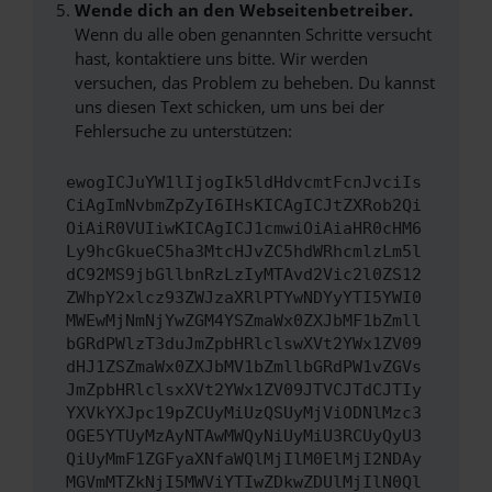
Wende dich an den Webseitenbetreiber.
Wenn du alle oben genannten Schritte versucht
hast, kontaktiere uns bitte. Wir werden
versuchen, das Problem zu beheben. Du kannst
uns diesen Text schicken, um uns bei der
Fehlersuche zu unterstützen:
ewogICJuYW1lIjogIk5ldHdvcmtFcnJvciIs
CiAgImNvbmZpZyI6IHsKICAgICJtZXRob2Qi
OiAiR0VUIiwKICAgICJ1cmwiOiAiaHR0cHM6
Ly9hcGkueC5ha3MtcHJvZC5hdWRhcmlzLm5l
dC92MS9jbGllbnRzLzIyMTAvd2Vic2l0ZS12
ZWhpY2xlcz93ZWJzaXRlPTYwNDYyYTI5YWI0
MWEwMjNmNjYwZGM4YSZmaWx0ZXJbMF1bZmll
bGRdPWlzT3duJmZpbHRlclswXVt2YWx1ZV09
dHJ1ZSZmaWx0ZXJbMV1bZmllbGRdPW1vZGVs
JmZpbHRlclsxXVt2YWx1ZV09JTVCJTdCJTIy
YXVkYXJpc19pZCUyMiUzQSUyMjViODNlMzc3
OGE5YTUyMzAyNTAwMWQyNiUyMiU3RCUyQyU3
QiUyMmF1ZGFyaXNfaWQlMjIlM0ElMjI2NDAy
MGVmMTZkNjI5MWViYTIwZDkwZDUlMjIlN0Ql