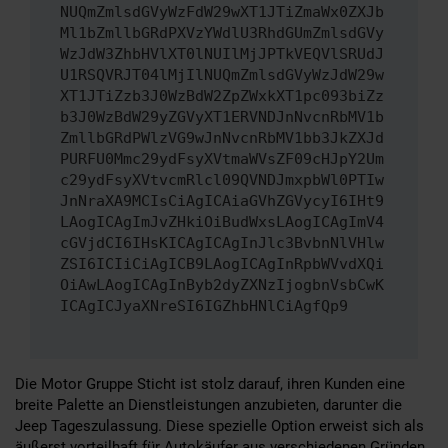
NUQmZmlsdGVyWzFdW29wXT1JTiZmaWx0ZXJb
Ml1bZmllbGRdPXVzYWdlU3RhdGUmZmlsdGVy
WzJdW3ZhbHVlXT0lNUIlMjJPTkVEQVlSRUdJ
U1RSQVRJT04lMjIlNUQmZmlsdGVyWzJdW29w
XT1JTiZzb3J0WzBdW2ZpZWxkXT1pc093biZz
b3J0WzBdW29yZGVyXT1ERVNDJnNvcnRbMV1b
ZmllbGRdPWlzVG9wJnNvcnRbMV1bb3JkZXJd
PURFU0Mmc29ydFsyXVtmaWVsZF09cHJpY2Um
c29ydFsyXVtvcmRlcl09QVNDJmxpbWl0PTIw
JnNraXA9MCIsCiAgICAiaGVhZGVycyI6IHt9
LAogICAgImJvZHkiOiBudWxsLAogICAgImV4
cGVjdCI6IHsKICAgICAgInJlc3BvbnNlVHlw
ZSI6ICIiCiAgICB9LAogICAgInRpbWVvdXQi
OiAwLAogICAgInByb2dyZXNzIjogbnVsbCwK
ICAgICJyaXNreSI6IGZhbHNlCiAgfQp9
Die Motor Gruppe Sticht ist stolz darauf, ihren Kunden eine
breite Palette an Dienstleistungen anzubieten, darunter die
Jeep Tageszulassung. Diese spezielle Option erweist sich als
äußerst vorteilhaft für Autokäufer aus verschiedenen Gründen.