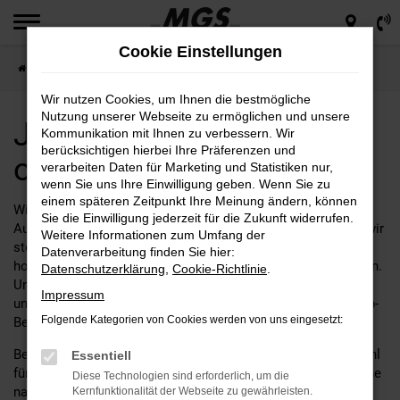
Zum
Hauptinhalt
Cookie Einstellungen
springen
Startseite
Jeep
Jeep Tageszulassung online kaufen
Wir nutzen Cookies, um Ihnen die bestmögliche
Nutzung unserer Webseite zu ermöglichen und unsere
Jeep Tageszulassung
Kommunikation mit Ihnen zu verbessern. Wir
berücksichtigen hierbei Ihre Präferenzen und
online kaufen
verarbeiten Daten für Marketing und Statistiken nur,
wenn Sie uns Ihre Einwilligung geben. Wenn Sie zu
einem späteren Zeitpunkt Ihre Meinung ändern, können
Willkommen bei
Motor Gruppe Sticht
– Ihrem führenden
Sie die Einwilligung jederzeit für die Zukunft widerrufen.
Autohaus für Jeep Tageszulassung! Seit vielen Jahren sind wir
Weitere Informationen zum Umfang der
stolz darauf, unseren Kunden eine umfassende Auswahl an
Datenverarbeitung finden Sie hier:
hochwertigen Fahrzeugen und erstklassigen Service zu bieten.
Datenschutzerklärung
,
Cookie-Richtlinie
.
Unser Engagement für Qualität und Kundenzufriedenheit hat
Impressum
uns zu einer vertrauenswürdigen Anlaufstelle für all Ihre Jeep-
Folgende Kategorien von Cookies werden von uns eingesetzt:
Bedürfnisse gemacht.
Bei Motor Gruppe Sticht dreht sich alles um die perfekte Wahl
Essentiell
für Ihren nächsten Tageszulassung. Egal, ob Sie auf der Suche
Diese Technologien sind erforderlich, um die
nach einem eleganten Stadtflitzer, einem robusten
Kernfunktionalität der Webseite zu gewährleisten.