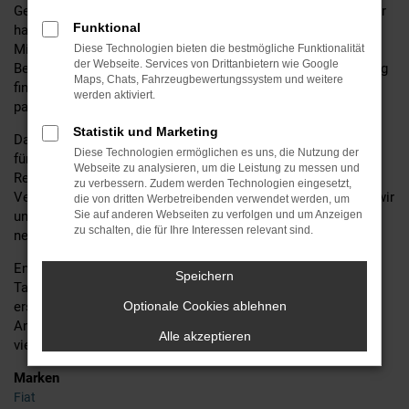
Geländewagen oder einem geräumigen Familienauto sind, wir
Funktional
haben das passende Modell für Sie. Unsere erfahrenen
Mitarbeiter stehen Ihnen dabei jederzeit mit fachkundiger
Diese Technologien bieten die bestmögliche Funktionalität
der Webseite. Services von Drittanbietern wie Google
Beratung zur Seite, um sicherzustellen, dass Sie das Fahrzeug
Maps, Chats, Fahrzeugbewertungssystem und weitere
finden, das perfekt zu Ihren Bedürfnissen und Ihrem Budget
werden aktiviert.
passt.
Statistik und Marketing
Darüber hinaus bieten wir eine Vielzahl zusätzlicher Services
Diese Technologien ermöglichen es uns, die Nutzung der
für Jeep-Fahrer an, darunter Wartungs- und
Webseite zu analysieren, um die Leistung zu messen und
Reparaturleistungen, Finanzierungsoptionen und
zu verbessern. Zudem werden Technologien eingesetzt,
Versicherungsangebote. Bei Motor Gruppe Sticht kümmern wir
die von dritten Werbetreibenden verwendet werden, um
uns um alles, damit Sie sorgenfrei und voller Freude Ihren
Sie auf anderen Webseiten zu verfolgen und um Anzeigen
zu schalten, die für Ihre Interessen relevant sind.
neuen Jeep-Wagen genießen können.
Entdecken Sie noch heute unsere große Auswahl an Jeep
Speichern
Tageszulassung und lassen Sie sich von unserem
erstklassigen Service überzeugen. Ihr Vertrauen ist unser
Optionale Cookies ablehnen
Antrieb bei Motor Gruppe Sticht – Ihr Jeep
Autohaus
seit
Alle akzeptieren
vielen erfolgreichen Jahren.
Marken
Fiat