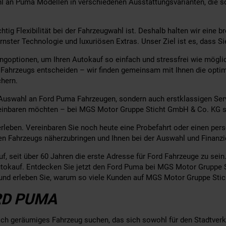
hl an Puma Modellen in verschiedenen Ausstattungsvarianten, die s
 Flexibilität bei der Fahrzeugwahl ist. Deshalb halten wir eine bre
ster Technologie und luxuriösen Extras. Unser Ziel ist es, dass Si
goptionen, um Ihren Autokauf so einfach und stressfrei wie möglich
n Fahrzeugs entscheiden – wir finden gemeinsam mit Ihnen die opti
chern.
Auswahl an Ford Puma Fahrzeugen, sondern auch erstklassigen Servi
reinbaren möchten – bei MGS Motor Gruppe Sticht GmbH & Co. KG s
erleben. Vereinbaren Sie noch heute eine Probefahrt oder einen pe
den Fahrzeugs näherzubringen und Ihnen bei der Auswahl und Finanzi
, seit über 60 Jahren die erste Adresse für Ford Fahrzeuge zu sein
utokauf. Entdecken Sie jetzt den Ford Puma bei MGS Motor Gruppe
und erleben Sie, warum so viele Kunden auf MGS Motor Gruppe Sti
RD PUMA
och geräumiges Fahrzeug suchen, das sich sowohl für den Stadtverke