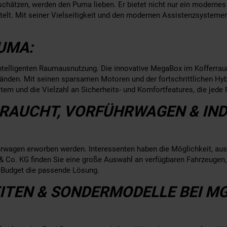
o schätzen, werden den Puma lieben. Er bietet nicht nur ein modernes
lt. Mit seiner Vielseitigkeit und den modernen Assistenzsystemen i
UMA:
 intelligenten Raumausnutzung. Die innovative MegaBox im Kofferr
tänden. Mit seinen sparsamen Motoren und der fortschrittlichen Hy
stem und die Vielzahl an Sicherheits- und Komfortfeatures, die je
BRAUCHT, VORFÜHRWAGEN & IND
wagen erworben werden. Interessenten haben die Möglichkeit, aus
 & Co. KG finden Sie eine große Auswahl an verfügbaren Fahrzeugen
s Budget die passende Lösung.
TEN & SONDERMODELLE BEI M