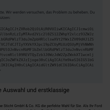
bitte. Wir werden versuchen, das Problem zu beheben. Du
ützen:
KICAgICJtZXRob2QiOiAiR0VUIiwKICAgICJ1cmwiOi
GllbnRzLzIyMTAvd2Vic2l0ZS12ZWhpY2xlcz93ZWJz
lbGRdPWlzT3duJmZpbHRlclswXVt2YWx1ZV09dHJ1ZS
TVCJTdCJTIyYXVkYXJpc19pZCUyMiUzQSUyMjVhNWNh
dPUlOJnNvcnRbMF1bZmllbGRdPWlzT3duJnNvcnRbMF
VtvcmRlcl09REVTQyZzb3J0WzJdW2ZpZWxkXT1wcmlj
gICJoZWFkZXJzIjoge30sCiAgICAiYm9keSI6IG51bG
iIKICAgIH0sCiAgICAidGltZW91dCI6IDAsCiAgICAi
=
 Auswahl und erstklassige
 Sticht GmbH & Co. KG die perfekte Wahl für Sie. Als Ihr Ford