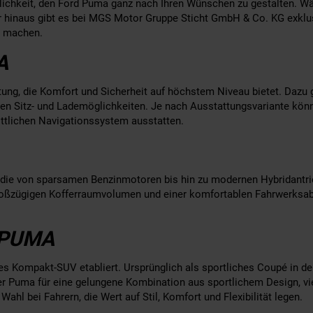
chkeit, den Ford Puma ganz nach Ihren Wünschen zu gestalten. Wä
er hinaus gibt es bei MGS Motor Gruppe Sticht GmbH & Co. KG exklu
r machen.
A
tung, die Komfort und Sicherheit auf höchstem Niveau bietet. Daz
blen Sitz- und Lademöglichkeiten. Je nach Ausstattungsvariante kö
ttlichen Navigationssystem ausstatten.
 die von sparsamen Benzinmotoren bis hin zu modernen Hybridantrieb
großzügigen Kofferraumvolumen und einer komfortablen Fahrwerksa
 PUMA
btes Kompakt-SUV etabliert. Ursprünglich als sportliches Coupé in 
er Puma für eine gelungene Kombination aus sportlichem Design, viel
Wahl bei Fahrern, die Wert auf Stil, Komfort und Flexibilität legen.