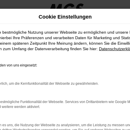
Cookie Einstellungen
 KG
ie bestmögliche Nutzung unserer Webseite zu ermöglichen und unsere
hierbei Ihre Präferenzen und verarbeiten Daten für Marketing und Stati
einem späteren Zeitpunkt Ihre Meinung ändern, können Sie die Einwillig
 bei MGS Motor Gruppe Stic
en zum Umfang der Datenverarbeitung finden Sie hier:
Datenschutzerkl
otor Gruppe Sticht GmbH & Co. KG: Die p
en von uns eingesetzt:
es und stilvolles Fahrzeug suchen. Bei
MGS Motor Gruppe Sticht Gmb
ch erstklassige Beratung und zusätzliche Services.
rlich, um die Kernfunktionalität der Webseite zu gewährleisten.
, dass Sie das ideale Fahrzeug finden, das Ihren Bedürfnissen und 
de Modell für Sie.
estmögliche Funktionalität der Webseite. Services von Drittanbietern wie Google 
eitere werden aktiviert.
ppe Sticht GmbH & Co. KG auch eine Vielzahl von zusätzlichen Ser
ierungsangebote, professionelle Wartungsdienste und attraktive L
 es uns, die Nutzung der Webseite zu analysieren, um die Leistung zu messen u
Qualität unserer Ford Fahrzeuge.
Unser freundliches und kompeten