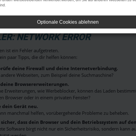
on dritten Werbetreibenden verwendet werden, um Sie auf anderen Webseiten zu ve
ind.
en Sie, warum wir seit 60 Jahren die erste Adresse für Ford Auto
Optionale Cookies ablehnen
LER: NETWORK ERROR
n ist ein Fehler aufgetreten.
 ein paar Tipps, die dir helfen können:
rüfe deine Firewall und deine Internetverbindung.
 andere Webseiten, zum Beispiel deine Suchmaschine?
 deine Browsererweiterungen.
 Erweiterungen, wie Werbeblocker, können das Laden bestimmter 
n Browser oder in einem privaten Fenster?
e dein Gerät neu.
ann manchmal helfen, vorübergehende Probleme zu beheben.
e sicher, dass dein Browser und dein Betriebssystem auf de
ete Software birgt nicht nur ein Sicherheitsrisiko, sondern kann
tützt werden.