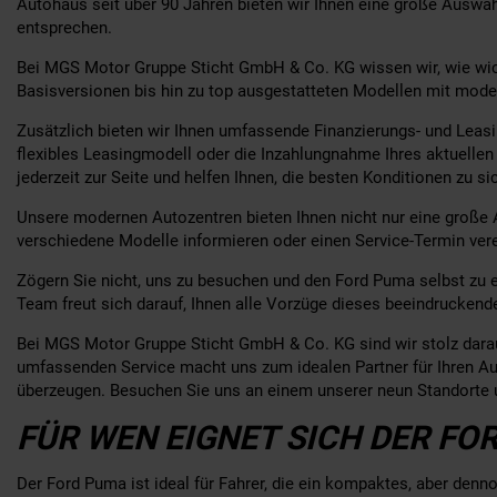
Autohaus seit über 90 Jahren bieten wir Ihnen eine große Auswa
entsprechen.
Bei MGS Motor Gruppe Sticht GmbH & Co. KG wissen wir, wie wichtig
Basisversionen bis hin zu top ausgestatteten Modellen mit modern
Zusätzlich bieten wir Ihnen umfassende Finanzierungs- und Leasin
flexibles Leasingmodell oder die Inzahlungnahme Ihres aktuelle
jederzeit zur Seite und helfen Ihnen, die besten Konditionen zu si
Unsere modernen Autozentren bieten Ihnen nicht nur eine große 
verschiedene Modelle informieren oder einen Service-Termin ve
Zögern Sie nicht, uns zu besuchen und den Ford Puma selbst zu 
Team freut sich darauf, Ihnen alle Vorzüge dieses beeindrucken
Bei MGS Motor Gruppe Sticht GmbH & Co. KG sind wir stolz darauf
umfassenden Service macht uns zum idealen Partner für Ihren A
überzeugen. Besuchen Sie uns an einem unserer neun Standorte 
FÜR WEN EIGNET SICH DER FO
Der Ford Puma ist ideal für Fahrer, die ein kompaktes, aber denn