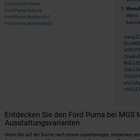
Ford Puma Plauen
Wende
Ford Puma Coburg
Wenn d
Ford Puma Waldershof
kannst
Ford Puma Marktredwitz
ewogI
AiaHR
aXRlP
ZmaWx
NGEyZ
1bb3J
ZSZzb
wsCiA
cHJvZ
Entdecken Sie den Ford Puma bei MGS M
Ausstattungsvarianten
Wenn Sie auf der Suche nach einem zuverlässigen, modernen und v