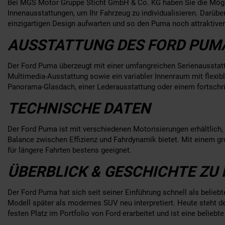
Bei MGS Motor Gruppe Sticht GmbH & Co. KG haben Sie die Mögli
Innenausstattungen, um Ihr Fahrzeug zu individualisieren. Darüb
einzigartigen Design aufwarten und so den Puma noch attraktive
AUSSTATTUNG DES FORD PUM
Der Ford Puma überzeugt mit einer umfangreichen Serienausstat
Multimedia-Ausstattung sowie ein variabler Innenraum mit flexi
Panorama-Glasdach, einer Lederausstattung oder einem fortschri
TECHNISCHE DATEN
Der Ford Puma ist mit verschiedenen Motorisierungen erhältlich,
Balance zwischen Effizienz und Fahrdynamik bietet. Mit einem 
für längere Fahrten bestens geeignet.
ÜBERBLICK & GESCHICHTE ZU
Der Ford Puma hat sich seit seiner Einführung schnell als belie
Modell später als modernes SUV neu interpretiert. Heute steht d
festen Platz im Portfolio von Ford erarbeitet und ist eine beliebte 