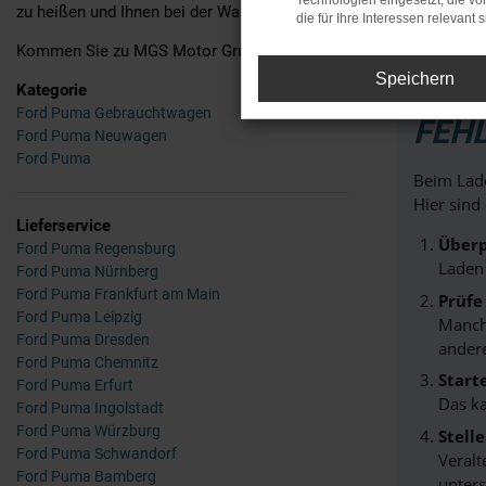
Technologien eingesetzt, die v
zu heißen und Ihnen bei der Wahl Ihres neuen Puma zu helfen.
die für Ihre Interessen relevant s
Kommen Sie zu MGS Motor Gruppe Sticht GmbH & Co. KG und erleb
Speichern
Kategorie
Ford Puma Gebrauchtwagen
FEH
Ford Puma Neuwagen
Ford Puma
Beim Lade
Hier sind
Lieferservice
Überp
Ford Puma Regensburg
Laden
Ford Puma Nürnberg
Ford Puma Frankfurt am Main
Prüfe
Ford Puma Leipzig
Manche
Ford Puma Dresden
andere
Ford Puma Chemnitz
Start
Ford Puma Erfurt
Das k
Ford Puma Ingolstadt
Ford Puma Würzburg
Stell
Ford Puma Schwandorf
Veralt
Ford Puma Bamberg
unters