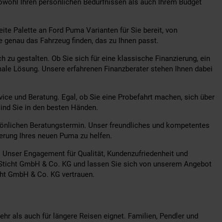
owohl Ihren persönlichen Bedürfnissen als auch Ihrem Budget
ite Palette an Ford Puma Varianten für Sie bereit, von
e genau das Fahrzeug finden, das zu Ihnen passt.
 zu gestalten. Ob Sie sich für eine klassische Finanzierung, ein
male Lösung. Unsere erfahrenen Finanzberater stehen Ihnen dabei
ce und Beratung. Egal, ob Sie eine Probefahrt machen, sich über
ind Sie in den besten Händen.
rsönlichen Beratungstermin. Unser freundliches und kompetentes
erung Ihres neuen Puma zu helfen.
. Unser Engagement für Qualität, Kundenzufriedenheit und
 Sticht GmbH & Co. KG und lassen Sie sich von unserem Angebot
cht GmbH & Co. KG vertrauen.
hr als auch für längere Reisen eignet. Familien, Pendler und