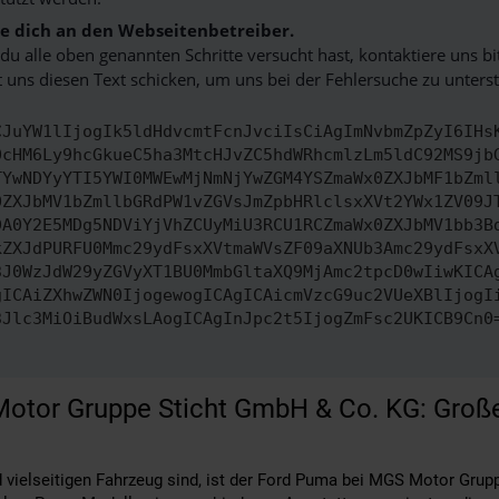
 dich an den Webseitenbetreiber.
u alle oben genannten Schritte versucht hast, kontaktiere uns 
 uns diesen Text schicken, um uns bei der Fehlersuche zu unterst
CJuYW1lIjogIk5ldHdvcmtFcnJvciIsCiAgImNvbmZpZyI6IHs
0cHM6Ly9hcGkueC5ha3MtcHJvZC5hdWRhcmlzLm5ldC92MS9jb
TYwNDYyYTI5YWI0MWEwMjNmNjYwZGM4YSZmaWx0ZXJbMF1bZml
0ZXJbMV1bZmllbGRdPW1vZGVsJmZpbHRlclsxXVt2YWx1ZV09J
DA0Y2E5MDg5NDViYjVhZCUyMiU3RCU1RCZmaWx0ZXJbMV1bb3B
kZXJdPURFU0Mmc29ydFsxXVtmaWVsZF09aXNUb3Amc29ydFsxX
3J0WzJdW29yZGVyXT1BU0MmbGltaXQ9MjAmc2tpcD0wIiwKICA
gICAiZXhwZWN0IjogewogICAgICAicmVzcG9uc2VUeXBlIjogI
3Jlc3MiOiBudWxsLAogICAgInJpc2t5IjogZmFsc2UKICB9Cn0
otor Gruppe Sticht GmbH & Co. KG: Große
ielseitigen Fahrzeug sind, ist der Ford Puma bei MGS Motor Gruppe