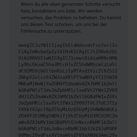
Wenn du alle oben genannten Schritte versucht
hast, kontaktiere uns bitte. Wir werden
versuchen, das Problem zu beheben. Du kannst
uns diesen Text schicken, um uns bei der
Fehlersuche zu unterstützen:
ewogICJuYW1lIjogIk5ldHdvcmtFcnJvciIs
CiAgImNvbmZpZyI6IHsKICAgICJtZXRob2Qi
OiAiR0VUIiwKICAgICJ1cmwiOiAiaHR0cHM6
Ly9hcGkueC5ha3MtcHJvZC5hdWRhcmlzLm5l
dC92MS9jbGllbnRzLzIyMTAvd2Vic2l0ZS12
ZWhpY2xlcz93ZWJzaXRlPTYwNDYyYTI5YWI0
MWEwMjNmNjYwZGM4YSZmaWx0ZXJbMF1bZmll
bGRdPWlzT3duJmZpbHRlclswXVt2YWx1ZV09
dHJ1ZSZmaWx0ZXJbMV1bZmllbGRdPW1vZGVs
JmZpbHRlclsxXVt2YWx1ZV09JTVCJTdCJTIy
YXVkYXJpc19pZCUyMiUzQSUyMjVhNWNhNGEy
ZDA0Y2E5MDg5NDViYjVhZCUyMiU3RCU1RCZm
aWx0ZXJbMV1bb3BdPUlOJnNvcnRbMF1bZmll
bGRdPWlzT3duJnNvcnRbMF1bb3JkZXJdPURF
U0Mmc29ydFsxXVtmaWVsZF09aXNUb3Amc29y