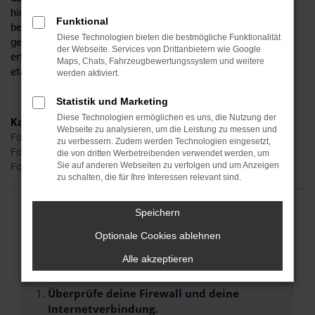
hinsichtlich der Motorisierung, der Lackfarbe und all der
Funktional
bereitstehenden Extras, unterbreiten Ihnen auf Wunsch aber
Diese Technologien bieten die bestmögliche Funktionalität
gerne auch noch alternative Vorschläge. Ihr Vorteil: wir sind
der Webseite. Services von Drittanbietern wie Google
erfahren und verkaufen die Fahrzeuge gleich mehrerer
Maps, Chats, Fahrzeugbewertungssystem und weitere
etablierter Hersteller.
werden aktiviert.
Statistik und Marketing
Diese Technologien ermöglichen es uns, die Nutzung der
Kategorie
Webseite zu analysieren, um die Leistung zu messen und
Ford Puma Gebrauchtwagen Chemnitz
zu verbessern. Zudem werden Technologien eingesetzt,
Ford Puma Neuwagen Chemnitz
die von dritten Werbetreibenden verwendet werden, um
Sie auf anderen Webseiten zu verfolgen und um Anzeigen
Ford Puma Chemnitz
zu schalten, die für Ihre Interessen relevant sind.
Speichern
FEHLER: NETWORK ERROR
Optionale Cookies ablehnen
Beim Laden ist ein Fehler aufgetreten.
Alle akzeptieren
Hier sind ein paar Tipps, die dir helfen können:
Überprüfe deine Firewall und deine
Internetverbindung.