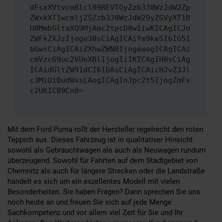
dFsxXVtvcmRlcl09REVTQyZzb3J0WzJdW2Zp
ZWxkXT1wcmljZSZzb3J0WzJdW29yZGVyXT1B
U0MmbGltaXQ9MjAmc2tpcD0wIiwKICAgICJo
ZWFkZXJzIjoge30sCiAgICAiYm9keSI6IG51
bGwsCiAgICAiZXhwZWN0IjogewogICAgICAi
cmVzcG9uc2VUeXBlIjogIiIKICAgIH0sCiAg
ICAidGltZW91dCI6IDAsCiAgICAicHJvZ3Jl
c3MiOiBudWxsLAogICAgInJpc2t5IjogZmFs
c2UKICB9Cn0=
Mit dem Ford Puma rollt der Hersteller regelrecht den roten
Teppich aus. Dieses Fahrzeug ist in qualitativer Hinsicht
sowohl als Gebrauchtwagen als auch als Neuwagen rundum
überzeugend. Sowohl für Fahrten auf dem Stadtgebiet von
Chemnitz als auch für längere Strecken oder die Landstraße
handelt es sich um ein exzellentes Modell mit vielen
Besonderheiten. Sie haben Fragen? Dann sprechen Sie uns
noch heute an und freuen Sie sich auf jede Menge
Sachkompetenz und vor allem viel Zeit für Sie und Ihr