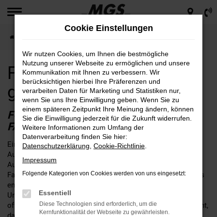
Zum
Hauptinhalt
Cookie Einstellungen
springen
Startseite
Chemnitz
Ford
Ford Puma für Chemnitz günstig kaufen
Wir nutzen Cookies, um Ihnen die bestmögliche
Nutzung unserer Webseite zu ermöglichen und unsere
Ford Puma für Chemnitz
Kommunikation mit Ihnen zu verbessern. Wir
berücksichtigen hierbei Ihre Präferenzen und
günstig kaufen
verarbeiten Daten für Marketing und Statistiken nur,
wenn Sie uns Ihre Einwilligung geben. Wenn Sie zu
einem späteren Zeitpunkt Ihre Meinung ändern, können
FORD PUMA – IHR PERFEKTES
Sie die Einwilligung jederzeit für die Zukunft widerrufen.
FAHRZEUG FÜR CHEMNITZ
Weitere Informationen zum Umfang der
Datenverarbeitung finden Sie hier:
Ein Ford Puma für Chemnitz ist ganz sicher eine gute Wahl.
Datenschutzerklärung
,
Cookie-Richtlinie
.
Aus der Erfahrung aus mehr als 65 Jahren im
Impressum
Automobilbereich und drei Generationen eines traditionellen
Folgende Kategorien von Cookies werden von uns eingesetzt:
Familienbetriebs, können wir dieses Modell guten Gewissens
empfehlen. Aus Chemnitz ist der Weg zu MGS nicht weit.
Essentiell
Unser Unternehmen schreibt Beratung groß und hat stets ein
Diese Technologien sind erforderlich, um die
offenes Ohr für Ihre individuellen Bedürfnisse. Wenn fest steht,
Kernfunktionalität der Webseite zu gewährleisten.
dass es der Ford Puma werden soll, beraten wir Sie gerne