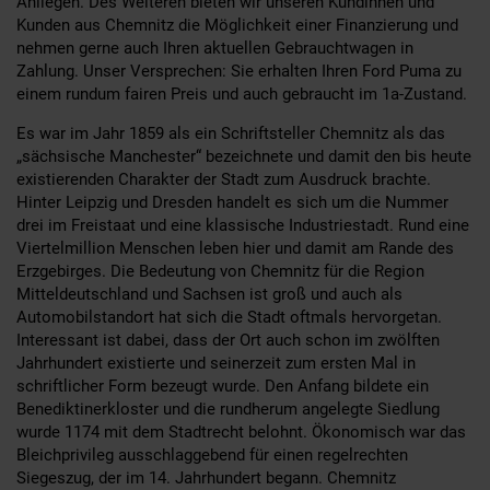
Anliegen. Des Weiteren bieten wir unseren Kundinnen und
Kunden aus Chemnitz die Möglichkeit einer Finanzierung und
nehmen gerne auch Ihren aktuellen Gebrauchtwagen in
Zahlung. Unser Versprechen: Sie erhalten Ihren Ford Puma zu
einem rundum fairen Preis und auch gebraucht im 1a-Zustand.
Es war im Jahr 1859 als ein Schriftsteller Chemnitz als das
„sächsische Manchester“ bezeichnete und damit den bis heute
existierenden Charakter der Stadt zum Ausdruck brachte.
Hinter Leipzig und Dresden handelt es sich um die Nummer
drei im Freistaat und eine klassische Industriestadt. Rund eine
Viertelmillion Menschen leben hier und damit am Rande des
Erzgebirges. Die Bedeutung von Chemnitz für die Region
Mitteldeutschland und Sachsen ist groß und auch als
Automobilstandort hat sich die Stadt oftmals hervorgetan.
Interessant ist dabei, dass der Ort auch schon im zwölften
Jahrhundert existierte und seinerzeit zum ersten Mal in
schriftlicher Form bezeugt wurde. Den Anfang bildete ein
Benediktinerkloster und die rundherum angelegte Siedlung
wurde 1174 mit dem Stadtrecht belohnt. Ökonomisch war das
Bleichprivileg ausschlaggebend für einen regelrechten
Siegeszug, der im 14. Jahrhundert begann. Chemnitz