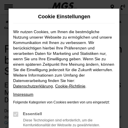
Zum
Hauptinhalt
Cookie Einstellungen
springen
Startseite
Ford
Ford Kuga günstig kaufen bei MGS Motor Gruppe Sticht GmbH &
Co. KG
Wir nutzen Cookies, um Ihnen die bestmögliche
Nutzung unserer Webseite zu ermöglichen und unsere
Kommunikation mit Ihnen zu verbessern. Wir
Ford Kuga günstig kaufen
berücksichtigen hierbei Ihre Präferenzen und
verarbeiten Daten für Marketing und Statistiken nur,
bei MGS Motor Gruppe
wenn Sie uns Ihre Einwilligung geben. Wenn Sie zu
einem späteren Zeitpunkt Ihre Meinung ändern, können
Sticht GmbH & Co. KG
Sie die Einwilligung jederzeit für die Zukunft widerrufen.
Weitere Informationen zum Umfang der
Datenverarbeitung finden Sie hier:
Entdecken Sie den Ford Kuga bei MGS
Datenschutzerklärung
,
Cookie-Richtlinie
.
Motor Gruppe Sticht GmbH & Co. KG:
Impressum
Die perfekte Wahl
Folgende Kategorien von Cookies werden von uns eingesetzt:
Der Ford Kuga ist die perfekte Wahl für alle, die ein
Essentiell
zuverlässiges und stilvolles Fahrzeug suchen. Bei
MGS Motor
Diese Technologien sind erforderlich, um die
Gruppe Sticht GmbH & Co. KG,
Ihrem Ford Autohaus seit 60
Kernfunktionalität der Webseite zu gewährleisten.