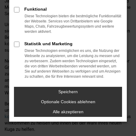
Jahren, bieten wir Ihnen nicht nur eine große Auswahl an Ford
Modellen, sondern auch erstklassige Beratung und zusätzliche
Funktional
Services.
Diese Technologien bieten die bestmögliche Funktionalität
der Webseite. Services von Drittanbietern wie Google
Unser erfahrenes Team steht Ihnen zur Seite, um
Maps, Chats, Fahrzeugbewertungssystem und weitere
sicherzustellen, dass Sie das ideale Fahrzeug finden, das Ihren
werden aktiviert.
Bedürfnissen und Wünschen entspricht. Egal, ob Sie ein
kompaktes Stadtfahrzeug oder ein geräumiges Familienauto
Statistik und Marketing
suchen – wir haben das passende Modell für Sie.
Diese Technologien ermöglichen es uns, die Nutzung der
Webseite zu analysieren, um die Leistung zu messen und
Neben einer umfassenden Beratung bieten wir bei MGS Motor
zu verbessern. Zudem werden Technologien eingesetzt,
die von dritten Werbetreibenden verwendet werden, um
Gruppe Sticht GmbH & Co. KG auch eine Vielzahl von
Sie auf anderen Webseiten zu verfolgen und um Anzeigen
zusätzlichen Services an, um Ihr Ford Fahrerlebnis noch
zu schalten, die für Ihre Interessen relevant sind.
angenehmer zu gestalten. Dazu gehören unter anderem
maßgeschneiderte Finanzierungsangebote, professionelle
Speichern
Wartungsdienste und attraktive Leasingoptionen.
Optionale Cookies ablehnen
Besuchen Sie uns noch heute und entdecken Sie die Vielfalt
und Qualität unserer Ford Fahrzeuge.
Unser freundliches und
Alle akzeptieren
kompetentes Team
freut sich darauf, Sie in unserem Autohaus
willkommen zu heißen und Ihnen bei der Wahl Ihres neuen
Kuga zu helfen.