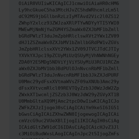
OiAiR0VUIiwKICAgICJ1cmwiOiAiaHR0cHM6
Ly9hcGkueC5ha3MtcHJvZC5hdWRhcmlzLm5l
dC92MS9jbGllbnRzLzIyMTAvd2Vic2l0ZS12
ZWhpY2xlcz93ZWJzaXRlPTYwNDYyYTI5YWI0
MWEwMjNmNjYwZGM4YSZmaWx0ZXJbMF1bZmll
bGRdPWlzT3duJmZpbHRlclswXVt2YWx1ZV09
dHJ1ZSZmaWx0ZXJbMV1bZmllbGRdPW1vZGVs
JmZpbHRlclsxXVt2YWx1ZV09JTVCJTdCJTIy
YXVkYXJpc19pZCUyMiUzQSUyMjVhNWNhNGEy
ZDA0Y2E5MDg5NDViYjViYSUyMiU3RCU1RCZm
aWx0ZXJbMV1bb3BdPUlOJnNvcnRbMF1bZmll
bGRdPWlzT3duJnNvcnRbMF1bb3JkZXJdPURF
U0Mmc29ydFsxXVtmaWVsZF09aXNUb3Amc29y
dFsxXVtvcmRlcl09REVTQyZzb3J0WzJdW2Zp
ZWxkXT1wcmljZSZzb3J0WzJdW29yZGVyXT1B
U0MmbGltaXQ9MjAmc2tpcD0wIiwKICAgICJo
ZWFkZXJzIjoge30sCiAgICAiYm9keSI6IG51
bGwsCiAgICAiZXhwZWN0IjogewogICAgICAi
cmVzcG9uc2VUeXBlIjogIiIKICAgIH0sCiAg
ICAidGltZW91dCI6IDAsCiAgICAicHJvZ3Jl
c3MiOiBudWxsLAogICAgInJpc2t5IjogZmFs