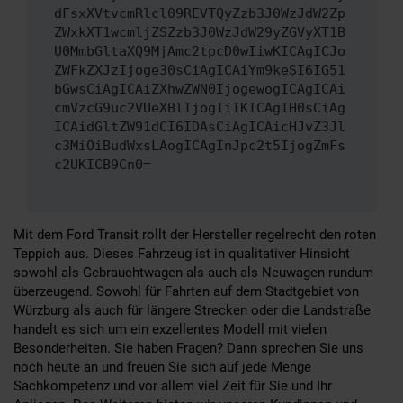
dFsxXVtvcmRlcl09REVTQyZzb3J0WzJdW2Zp
ZWxkXT1wcmljZSZzb3J0WzJdW29yZGVyXT1B
U0MmbGltaXQ9MjAmc2tpcD0wIiwKICAgICJo
ZWFkZXJzIjoge30sCiAgICAiYm9keSI6IG51
bGwsCiAgICAiZXhwZWN0IjogewogICAgICAi
cmVzcG9uc2VUeXBlIjogIiIKICAgIH0sCiAg
ICAidGltZW91dCI6IDAsCiAgICAicHJvZ3Jl
c3MiOiBudWxsLAogICAgInJpc2t5IjogZmFs
c2UKICB9Cn0=
Mit dem Ford Transit rollt der Hersteller regelrecht den roten
Teppich aus. Dieses Fahrzeug ist in qualitativer Hinsicht
sowohl als Gebrauchtwagen als auch als Neuwagen rundum
überzeugend. Sowohl für Fahrten auf dem Stadtgebiet von
Würzburg als auch für längere Strecken oder die Landstraße
handelt es sich um ein exzellentes Modell mit vielen
Besonderheiten. Sie haben Fragen? Dann sprechen Sie uns
noch heute an und freuen Sie sich auf jede Menge
Sachkompetenz und vor allem viel Zeit für Sie und Ihr