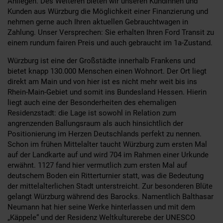
Anliegen. Des Weiteren bieten wir unseren Kundinnen und
Kunden aus Würzburg die Möglichkeit einer Finanzierung und
nehmen gerne auch Ihren aktuellen Gebrauchtwagen in
Zahlung. Unser Versprechen: Sie erhalten Ihren Ford Transit zu
einem rundum fairen Preis und auch gebraucht im 1a-Zustand.
Würzburg ist eine der Großstädte innerhalb Frankens und
bietet knapp 130.000 Menschen einen Wohnort. Der Ort liegt
direkt am Main und von hier ist es nicht mehr weit bis ins
Rhein-Main-Gebiet und somit ins Bundesland Hessen. Hierin
liegt auch eine der Besonderheiten des ehemaligen
Residenzstadt: die Lage ist sowohl in Relation zum
angrenzenden Ballungsraum als auch hinsichtlich der
Positionierung im Herzen Deutschlands perfekt zu nennen.
Schon im frühen Mittelalter taucht Würzburg zum ersten Mal
auf der Landkarte auf und wird 704 im Rahmen einer Urkunde
erwähnt. 1127 fand hier vermutlich zum ersten Mal auf
deutschem Boden ein Ritterturnier statt, was die Bedeutung
der mittelalterlichen Stadt unterstreicht. Zur besonderen Blüte
gelangt Würzburg während des Barocks. Namentlich Balthasar
Neumann hat hier seine Werke hinterlassen und mit dem
„Käppele“ und der Residenz Weltkulturerebe der UNESCO