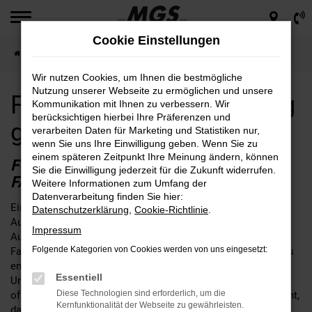
Zum
Hauptinhalt
Cookie Einstellungen
springen
Startseite
Würzburg
Ford
Ford Transit für Würzburg günstig kaufen
Wir nutzen Cookies, um Ihnen die bestmögliche
Nutzung unserer Webseite zu ermöglichen und unsere
Ford Transit für Würzburg
Kommunikation mit Ihnen zu verbessern. Wir
berücksichtigen hierbei Ihre Präferenzen und
günstig kaufen
verarbeiten Daten für Marketing und Statistiken nur,
wenn Sie uns Ihre Einwilligung geben. Wenn Sie zu
einem späteren Zeitpunkt Ihre Meinung ändern, können
FORD TRANSIT – IHR PERFEKTES
Sie die Einwilligung jederzeit für die Zukunft widerrufen.
FAHRZEUG FÜR WÜRZBURG
Weitere Informationen zum Umfang der
Datenverarbeitung finden Sie hier:
Ein Ford Transit für Würzburg ist ganz sicher eine gute Wahl.
Datenschutzerklärung
,
Cookie-Richtlinie
.
Aus der Erfahrung aus mehr als 65 Jahren im
Impressum
Automobilbereich und drei Generationen eines traditionellen
Folgende Kategorien von Cookies werden von uns eingesetzt:
Familienbetriebs, können wir dieses Modell guten Gewissens
empfehlen. Aus Würzburg ist der Weg zu MGS nicht weit.
Essentiell
Unser Unternehmen schreibt Beratung groß und hat stets ein
Diese Technologien sind erforderlich, um die
offenes Ohr für Ihre individuellen Bedürfnisse. Wenn fest steht,
Kernfunktionalität der Webseite zu gewährleisten.
dass es der Ford Transit werden soll, beraten wir Sie gerne