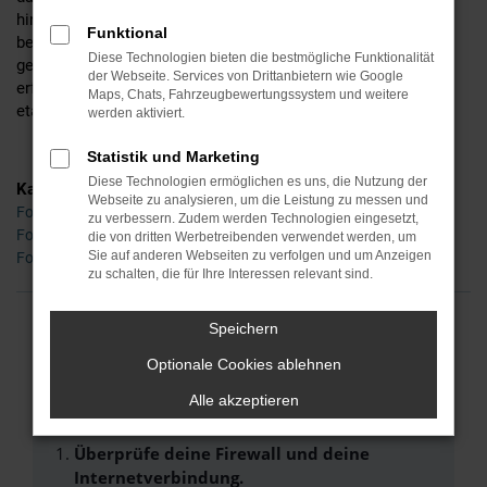
hinsichtlich der Motorisierung, der Lackfarbe und all der
Funktional
bereitstehenden Extras, unterbreiten Ihnen auf Wunsch aber
Diese Technologien bieten die bestmögliche Funktionalität
gerne auch noch alternative Vorschläge. Ihr Vorteil: wir sind
der Webseite. Services von Drittanbietern wie Google
erfahren und verkaufen die Fahrzeuge gleich mehrerer
Maps, Chats, Fahrzeugbewertungssystem und weitere
etablierter Hersteller.
werden aktiviert.
Statistik und Marketing
Diese Technologien ermöglichen es uns, die Nutzung der
Kategorie
Webseite zu analysieren, um die Leistung zu messen und
Ford Transit Neuwagen Würzburg
zu verbessern. Zudem werden Technologien eingesetzt,
Ford Transit Tageszulassung Würzburg
die von dritten Werbetreibenden verwendet werden, um
Sie auf anderen Webseiten zu verfolgen und um Anzeigen
Ford Transit Würzburg
zu schalten, die für Ihre Interessen relevant sind.
Speichern
FEHLER: NETWORK ERROR
Optionale Cookies ablehnen
Beim Laden ist ein Fehler aufgetreten.
Alle akzeptieren
Hier sind ein paar Tipps, die dir helfen können:
Überprüfe deine Firewall und deine
Internetverbindung.