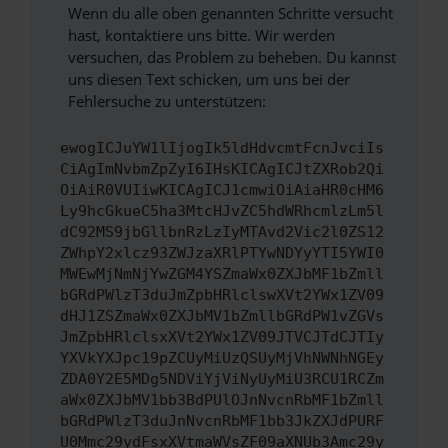
Wenn du alle oben genannten Schritte versucht
hast, kontaktiere uns bitte. Wir werden
versuchen, das Problem zu beheben. Du kannst
uns diesen Text schicken, um uns bei der
Fehlersuche zu unterstützen:
ewogICJuYW1lIjogIk5ldHdvcmtFcnJvciIs
CiAgImNvbmZpZyI6IHsKICAgICJtZXRob2Qi
OiAiR0VUIiwKICAgICJ1cmwiOiAiaHR0cHM6
Ly9hcGkueC5ha3MtcHJvZC5hdWRhcmlzLm5l
dC92MS9jbGllbnRzLzIyMTAvd2Vic2l0ZS12
ZWhpY2xlcz93ZWJzaXRlPTYwNDYyYTI5YWI0
MWEwMjNmNjYwZGM4YSZmaWx0ZXJbMF1bZmll
bGRdPWlzT3duJmZpbHRlclswXVt2YWx1ZV09
dHJ1ZSZmaWx0ZXJbMV1bZmllbGRdPW1vZGVs
JmZpbHRlclsxXVt2YWx1ZV09JTVCJTdCJTIy
YXVkYXJpc19pZCUyMiUzQSUyMjVhNWNhNGEy
ZDA0Y2E5MDg5NDViYjViNyUyMiU3RCU1RCZm
aWx0ZXJbMV1bb3BdPUlOJnNvcnRbMF1bZmll
bGRdPWlzT3duJnNvcnRbMF1bb3JkZXJdPURF
U0Mmc29ydFsxXVtmaWVsZF09aXNUb3Amc29y