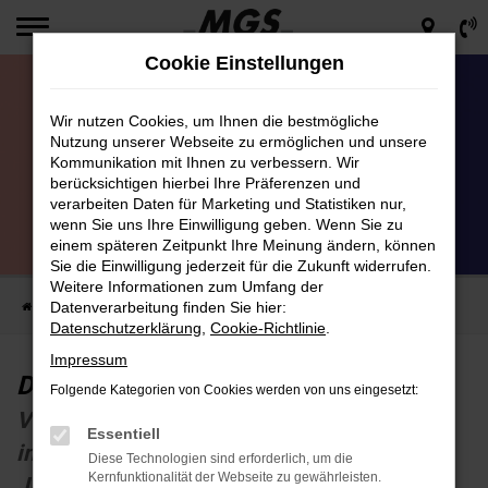
Zum
Hauptinhalt
Cookie Einstellungen
springen
Wir nutzen Cookies, um Ihnen die bestmögliche
Nutzung unserer Webseite zu ermöglichen und unsere
Kommunikation mit Ihnen zu verbessern. Wir
berücksichtigen hierbei Ihre Präferenzen und
verarbeiten Daten für Marketing und Statistiken nur,
wenn Sie uns Ihre Einwilligung geben. Wenn Sie zu
Der Fiat 5plus Service
einem späteren Zeitpunkt Ihre Meinung ändern, können
Verschleißreparaturen zum Komplettpreis
Sie die Einwilligung jederzeit für die Zukunft widerrufen.
Weitere Informationen zum Umfang der
Datenverarbeitung finden Sie hier:
Startseite
PKW
Werkstatt & Service
Der Fiat 5plus Service
Datenschutzerklärung
,
Cookie-Richtlinie
.
Impressum
Der Fiat 5plus Service
Folgende Kategorien von Cookies werden von uns eingesetzt:
Verschleißreparaturen zum Komplettpreis
Essentiell
inklusive Montage für Fahrzeuge ab 5
Diese Technologien sind erforderlich, um die
Kernfunktionalität der Webseite zu gewährleisten.
Jahren nach Erstzulassung.