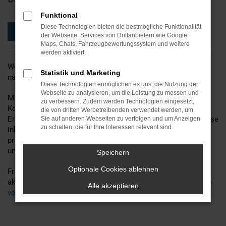
Funktional
Diese Technologien bieten die bestmögliche Funktionalität
Jetzt Servicetermin vereinbaren
der Webseite. Services von Drittanbietern wie Google
Maps, Chats, Fahrzeugbewertungssystem und weitere
werden aktiviert.
Wenn Ihr Auto Sie schon ein paar Jahre begleitet, achten Sie
Statistik und Marketing
natürlich ganz genau auf die Reparaturkosten.
Diese Technologien ermöglichen es uns, die Nutzung der
Webseite zu analysieren, um die Leistung zu messen und
Mit dem
Fiat 5plus Service
behalten Sie die volle
zu verbessern. Zudem werden Technologien eingesetzt,
Kostenkontrolle. Für viele Fiat Modelle ab 5 Jahren nach
die von dritten Werbetreibenden verwendet werden, um
Erstzulassung bieten wir Ihnen damit attraktive Komplettpreise
Sie auf anderen Webseiten zu verfolgen und um Anzeigen
zu schalten, die für Ihre Interessen relevant sind.
inklusive Montage für wichtige Verschleißreparaturen. So
profitieren Sie von Sonderpreisen mit Nachlässen auf Teile
und Lohn und Ihr Auto bleibt technisch top in Form.
Speichern
Optionale Cookies ablehnen
Frag uns gern nach weiteren Informationen und unseren
aktuellen Angeboten für dein Fahrzeug
Jetzt Servicetermin
Alle akzeptieren
vereinbaren