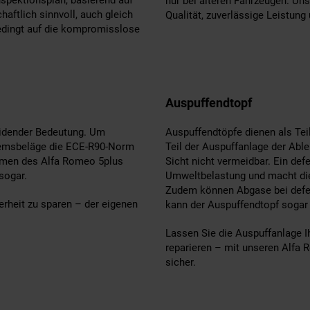
nur bei älteren Fahrzeugen. U
haftlich sinnvoll, auch gleich
Qualität, zuverlässige Leistung
dingt auf die kompromisslose
Auspuffendtopf
eidender Bedeutung. Um
Auspuffendtöpfe dienen als Tei
Bremsbeläge die ECE-R90-Norm
Teil der Auspuffanlage der Able
ahmen des Alfa Romeo 5plus
Sicht nicht vermeidbar. Ein def
sogar.
Umweltbelastung und macht d
Zudem können Abgase bei defek
erheit zu sparen – der eigenen
kann der Auspuffendtopf sogar
Lassen Sie die Auspuffanlage 
reparieren – mit unseren Alfa
sicher.