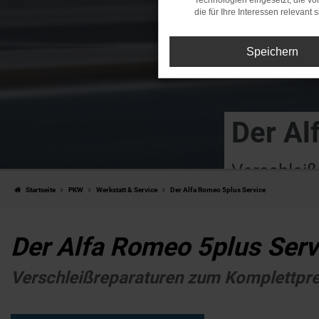
Technologien eingesetzt, die v
die für Ihre Interessen relevant s
Speichern
Der Al
Verschlei
Startseite
PKW
Werkstatt & Service
Der Alfa Romeo 5plus Service
Der Alfa Romeo 5plus Serv
Verschleißreparaturen zum Komplettprei