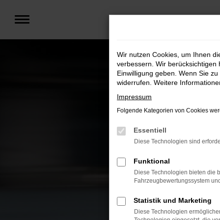
Zum
Hauptinhalt
springen
Wir nutzen Cookies, um Ihnen d
verbessern. Wir berücksichtigen 
Einwilligung geben. Wenn Sie zu 
widerrufen. Weitere Information
Impressum
Folgende Kategorien von Cookies werd
Essentiell
Diese Technologien sind erforde
Funktional
Diese Technologien bieten die b
Fahrzeugbewertungssystem und w
Statistik und Marketing
Diese Technologien ermöglichen