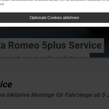
on dritten Werbetreibenden verwendet werden, um Sie auf anderen Webseiten zu ve
ind.
Optionale Cookies ablehnen
fa Romeo 5plus Service
ßreparaturen zum Komplettpreis
ice
s inklusive Montage für Fahrzeuge ab 5 