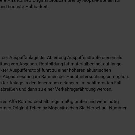
nsere Alfa Romeo Original Stoßdämpfer by Mopar® stehen für
 und höchste Haltbarkeit.
l der Auspuffanlage der Ableitung Auspuffendtöpfe dienen als
itung von Abgasen. Rostbildung ist materialbedingt auf lange
ekter Auspuffendtopf führt zu einer höheren akustischen
ie Abgasmessung im Rahmen der Hauptuntersuchung unmöglich.
ter Anlage in den Innenraum gelangen. Im schlimmsten Fall
 abreißen und dann zu einer Verkehrsgefährdung werden.
Ihres Alfa Romeo deshalb regelmäßig prüfen und wenn nötig
 Romeo Original Teilen by Mopar® gehen Sie hierbei auf Nummer