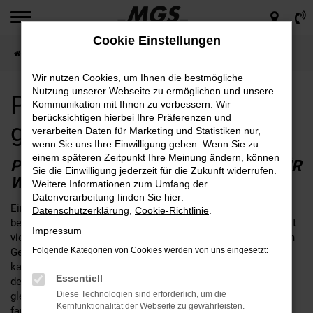
Zum
Hauptinhalt
Cookie Einstellungen
springen
Startseite
Waldershof
Peugeot für Waldershof günstig kaufen
Wir nutzen Cookies, um Ihnen die bestmögliche
Nutzung unserer Webseite zu ermöglichen und unsere
Peugeot für Waldershof
Kommunikation mit Ihnen zu verbessern. Wir
berücksichtigen hierbei Ihre Präferenzen und
günstig kaufen
verarbeiten Daten für Marketing und Statistiken nur,
wenn Sie uns Ihre Einwilligung geben. Wenn Sie zu
einem späteren Zeitpunkt Ihre Meinung ändern, können
PEUGEOT – EINE SEHR GUTE WAHL FÜR
Sie die Einwilligung jederzeit für die Zukunft widerrufen.
WALDERSHOF
Weitere Informationen zum Umfang der
Datenverarbeitung finden Sie hier:
Ein Peugeot passt nach Waldershof, daran kann kein Zweifel
Datenschutzerklärung
,
Cookie-Richtlinie
.
bestehen. Fakt ist, dass die Fahrzeuge dieses Herstellers seit
Impressum
vielen Jahren das Straßenbild prägen und sich im alltäglichen
Folgende Kategorien von Cookies werden von uns eingesetzt:
Gebrauch perfekt bewähren. Wer seinen Peugeot bei MGS
kauft, setzt auf einen Autohändler mit fester Verankerung in
Essentiell
der Region rund um Waldershof. Unser Unternehmen ist an
Diese Technologien sind erforderlich, um die
gleich sieben Standorten für Sie da und schreibt bis heute
Kernfunktionalität der Webseite zu gewährleisten.
familiäre Werte groß. Wir legen großen Wert auf eine