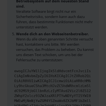
Betriebssystem auf dem neuesten Stand
sind.
Veraltete Software birgt nicht nur ein
Sicherheitsrisiko, sondern kann auch dazu
führen, dass bestimmte Funktionen nicht mehr
unterstützt werden.
Wende dich an den Webseitenbetreiber.
Wenn du alle oben genannten Schritte versucht
hast, kontaktiere uns bitte. Wir werden
versuchen, das Problem zu beheben. Du kannst
uns diesen Text schicken, um uns bei der
Fehlersuche zu unterstützen:
ewogICJuYW1lIjogIk5ldHdvcmtFcnJvciIs
CiAgImNvbmZpZyI6IHsKICAgICJtZXRob2Qi
OiAiR0VUIiwKICAgICJ1cmwiOiAiaHR0cHM6
Ly9hcGkueC5ha3MtcHJvZC5hdWRhcmlzLm5l
dC92MS9jbGllbnRzLzIyMTAvd2Vic2l0ZS12
ZWhpY2xlcz93ZWJzaXRlPTYwNDYyYTI5YWI0
MWEwMjNmNjYwZGM4YSZmaWx0ZXJbMF1bZmll
bGRdPWlzT3duJmZpbHRlclswXVt2YWx1ZV09