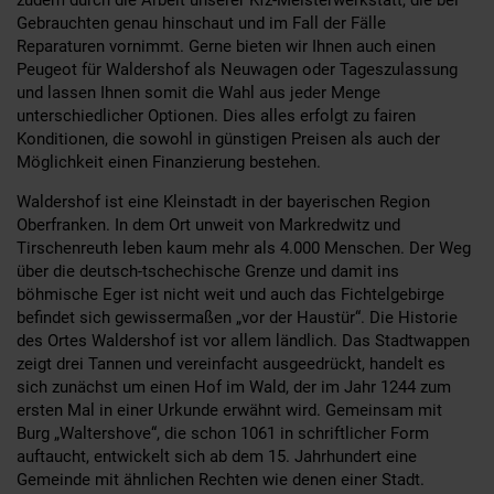
Gebrauchten genau hinschaut und im Fall der Fälle
Reparaturen vornimmt. Gerne bieten wir Ihnen auch einen
Peugeot für Waldershof als Neuwagen oder Tageszulassung
und lassen Ihnen somit die Wahl aus jeder Menge
unterschiedlicher Optionen. Dies alles erfolgt zu fairen
Konditionen, die sowohl in günstigen Preisen als auch der
Möglichkeit einen Finanzierung bestehen.
Waldershof ist eine Kleinstadt in der bayerischen Region
Oberfranken. In dem Ort unweit von Markredwitz und
Tirschenreuth leben kaum mehr als 4.000 Menschen. Der Weg
über die deutsch-tschechische Grenze und damit ins
böhmische Eger ist nicht weit und auch das Fichtelgebirge
befindet sich gewissermaßen „vor der Haustür“. Die Historie
des Ortes Waldershof ist vor allem ländlich. Das Stadtwappen
zeigt drei Tannen und vereinfacht ausgeedrückt, handelt es
sich zunächst um einen Hof im Wald, der im Jahr 1244 zum
ersten Mal in einer Urkunde erwähnt wird. Gemeinsam mit
Burg „Waltershove“, die schon 1061 in schriftlicher Form
auftaucht, entwickelt sich ab dem 15. Jahrhundert eine
Gemeinde mit ähnlichen Rechten wie denen einer Stadt.