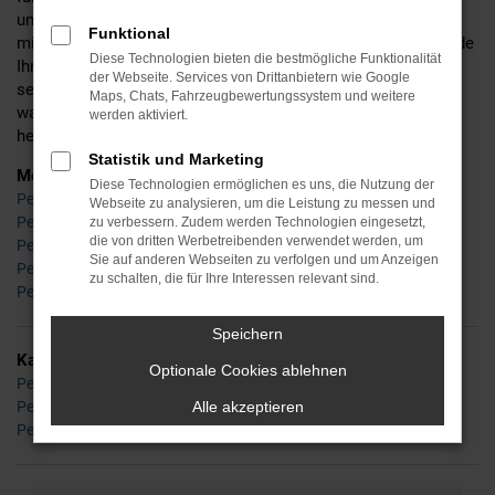
umfangreiche und detaillierte Beratung und befinden uns
Funktional
mittlerweile in der dritten Generation. Ins Leben gerufen wurde
Diese Technologien bieten die bestmögliche Funktionalität
Ihr Händler für Peugeot in Waldershof bereits im Jahr 1955 –
der Webseite. Services von Drittanbietern wie Google
seinerzeit noch als Experte für Zweiräder, doch schon bald
Maps, Chats, Fahrzeugbewertungssystem und weitere
waren wir auch im Autobereich tätig und sind es bis zum
werden aktiviert.
heutigen Tag.
Statistik und Marketing
Modelle
Diese Technologien ermöglichen es uns, die Nutzung der
Peugeot 2008 Waldershof
Webseite zu analysieren, um die Leistung zu messen und
Peugeot 208 Waldershof
zu verbessern. Zudem werden Technologien eingesetzt,
die von dritten Werbetreibenden verwendet werden, um
Peugeot 3008 Waldershof
Sie auf anderen Webseiten zu verfolgen und um Anzeigen
Peugeot 308 Waldershof
zu schalten, die für Ihre Interessen relevant sind.
Peugeot 5008 Waldershof
Speichern
Kategorie
Optionale Cookies ablehnen
Peugeot Tageszulassung Waldershof
Peugeot Gebrauchtwagen Waldershof
Alle akzeptieren
Peugeot Neuwagen Waldershof