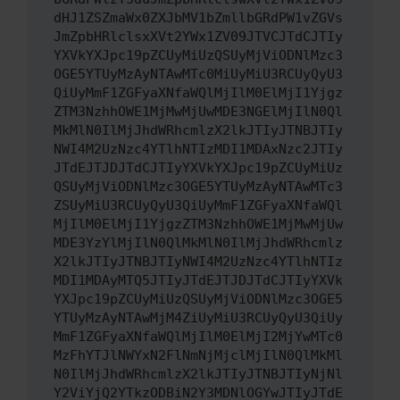
dHJ1ZSZmaWx0ZXJbMV1bZmllbGRdPW1vZGVs
JmZpbHRlclsxXVt2YWx1ZV09JTVCJTdCJTIy
YXVkYXJpc19pZCUyMiUzQSUyMjViODNlMzc3
OGE5YTUyMzAyNTAwMTc0MiUyMiU3RCUyQyU3
QiUyMmF1ZGFyaXNfaWQlMjIlM0ElMjI1Yjgz
ZTM3NzhhOWE1MjMwMjUwMDE3NGElMjIlN0Ql
MkMlN0IlMjJhdWRhcmlzX2lkJTIyJTNBJTIy
NWI4M2UzNzc4YTlhNTIzMDI1MDAxNzc2JTIy
JTdEJTJDJTdCJTIyYXVkYXJpc19pZCUyMiUz
QSUyMjViODNlMzc3OGE5YTUyMzAyNTAwMTc3
ZSUyMiU3RCUyQyU3QiUyMmF1ZGFyaXNfaWQl
MjIlM0ElMjI1YjgzZTM3NzhhOWE1MjMwMjUw
MDE3YzYlMjIlN0QlMkMlN0IlMjJhdWRhcmlz
X2lkJTIyJTNBJTIyNWI4M2UzNzc4YTlhNTIz
MDI1MDAyMTQ5JTIyJTdEJTJDJTdCJTIyYXVk
YXJpc19pZCUyMiUzQSUyMjViODNlMzc3OGE5
YTUyMzAyNTAwMjM4ZiUyMiU3RCUyQyU3QiUy
MmF1ZGFyaXNfaWQlMjIlM0ElMjI2MjYwMTc0
MzFhYTJlNWYxN2FlNmNjMjclMjIlN0QlMkMl
N0IlMjJhdWRhcmlzX2lkJTIyJTNBJTIyNjNl
Y2ViYjQ2YTkzODBiN2Y3MDNlOGYwJTIyJTdE