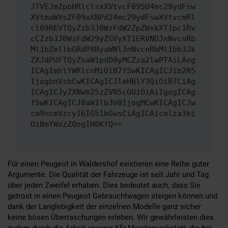
JTVEJmZpbHRlclsxXVtvcF09SU4mc29ydFsw
XVtmaWVsZF09aXNPd24mc29ydFswXVtvcmRl
cl09REVTQyZzb3J0WzFdW2ZpZWxkXT1pc1Rv
cCZzb3J0WzFdW29yZGVyXT1ERVNDJnNvcnRb
Ml1bZmllbGRdPXByaWNlJnNvcnRbMl1bb3Jk
ZXJdPUFTQyZsaW1pdD0yMCZza2lwPTAiLAog
ICAgImhlYWRlcnMiOiB7fSwKICAgICJib2R5
IjogbnVsbCwKICAgICJleHBlY3QiOiB7CiAg
ICAgICJyZXNwb25zZVR5cGUiOiAiIgogICAg
fSwKICAgICJ0aW1lb3V0IjogMCwKICAgICJw
cm9ncmVzcyI6IG51bGwsCiAgICAicmlza3ki
OiBmYWxzZQogIH0KfQ==
Für einen Peugeot in Waldershof existieren eine Reihe guter
Argumente. Die Qualität der Fahrzeuge ist seit Jahr und Tag
über jeden Zweifel erhaben. Dies bedeutet auch, dass Sie
getrost in einen Peugeot Gebrauchtwagen steigen können und
dank der Langlebigkeit der einzelnen Modelle ganz sicher
keine bösen Überraschungen erleben. Wir gewährleisten dies
zudem durch die Arbeit unserer Kfz-Meisterwerkstatt, die bei