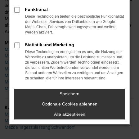
detaillierte Beratung und befinden uns mittlerweile in der
Funktional
dritten Generation. Ins Leben gerufen wurde Ihr Händler für
Diese Technologien bieten die bestmögliche Funktionalität
Mazda in Schwandorf bereits im Jahr 1955 – seinerzeit noch
der Webseite. Services von Drittanbietern wie Google
als Experte für Zweiräder, doch schon bald waren wir auch im
Maps, Chats, Fahrzeugbewertungssystem und weitere
Autobereich tätig und sind es bis zum heutigen Tag.
werden aktiviert.
Modelle
Statistik und Marketing
Mazda 2 Schwandorf
Diese Technologien ermöglichen es uns, die Nutzung der
Mazda 3 Schwandorf
Webseite zu analysieren, um die Leistung zu messen und
Mazda 6 Schwandorf
zu verbessern. Zudem werden Technologien eingesetzt,
die von dritten Werbetreibenden verwendet werden, um
Mazda CX-3 Schwandorf
Sie auf anderen Webseiten zu verfolgen und um Anzeigen
Mazda CX-5 Schwandorf
zu schalten, die für Ihre Interessen relevant sind.
Mazda MX-5 Schwandorf
Mazda CX-30 Schwandorf
Speichern
Optionale Cookies ablehnen
Kategorie
Mazda Gebrauchtwagen Schwandorf
Alle akzeptieren
Mazda Neuwagen Schwandorf
Mazda Tageszulassung Schwandorf