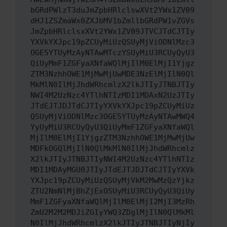
bGRdPWlzT3duJmZpbHRlclswXVt2YWx1ZV09
dHJ1ZSZmaWx0ZXJbMV1bZmllbGRdPW1vZGVs
JmZpbHRlclsxXVt2YWx1ZV09JTVCJTdCJTIy
YXVkYXJpc19pZCUyMiUzQSUyMjViODNlMzc3
OGE5YTUyMzAyNTAwMTczYSUyMiU3RCUyQyU3
QiUyMmF1ZGFyaXNfaWQlMjIlM0ElMjI1Yjgz
ZTM3NzhhOWE1MjMwMjUwMDE3NzElMjIlN0Ql
MkMlN0IlMjJhdWRhcmlzX2lkJTIyJTNBJTIy
NWI4M2UzNzc4YTlhNTIzMDI1MDAxN2UzJTIy
JTdEJTJDJTdCJTIyYXVkYXJpc19pZCUyMiUz
QSUyMjViODNlMzc3OGE5YTUyMzAyNTAwMWQ4
YyUyMiU3RCUyQyU3QiUyMmF1ZGFyaXNfaWQl
MjIlM0ElMjI1YjgzZTM3NzhhOWE1MjMwMjUw
MDFkOGQlMjIlN0QlMkMlN0IlMjJhdWRhcmlz
X2lkJTIyJTNBJTIyNWI4M2UzNzc4YTlhNTIz
MDI1MDAyMGU0JTIyJTdEJTJDJTdCJTIyYXVk
YXJpc19pZCUyMiUzQSUyMjVkM2MwMzQzYjkz
ZTU2NmNlMjBhZjExOSUyMiU3RCUyQyU3QiUy
MmF1ZGFyaXNfaWQlMjIlM0ElMjI2MjI3MzRh
ZmU2M2M2MDJiZGIyYWQ3ZDglMjIlN0QlMkMl
N0IlMjJhdWRhcmlzX2lkJTIyJTNBJTIyNjIy