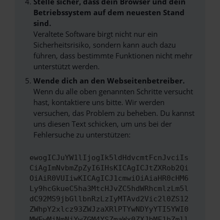
Stelle sicher, dass dein Browser und dein
Betriebssystem auf dem neuesten Stand
sind.
Veraltete Software birgt nicht nur ein
Sicherheitsrisiko, sondern kann auch dazu
führen, dass bestimmte Funktionen nicht mehr
unterstützt werden.
Wende dich an den Webseitenbetreiber.
Wenn du alle oben genannten Schritte versucht
hast, kontaktiere uns bitte. Wir werden
versuchen, das Problem zu beheben. Du kannst
uns diesen Text schicken, um uns bei der
Fehlersuche zu unterstützen:
ewogICJuYW1lIjogIk5ldHdvcmtFcnJvciIs
CiAgImNvbmZpZyI6IHsKICAgICJtZXRob2Qi
OiAiR0VUIiwKICAgICJ1cmwiOiAiaHR0cHM6
Ly9hcGkueC5ha3MtcHJvZC5hdWRhcmlzLm5l
dC92MS9jbGllbnRzLzIyMTAvd2Vic2l0ZS12
ZWhpY2xlcz93ZWJzaXRlPTYwNDYyYTI5YWI0
MWEwMjNmNjYwZGM4YSZmaWx0ZXJbMF1bZmll