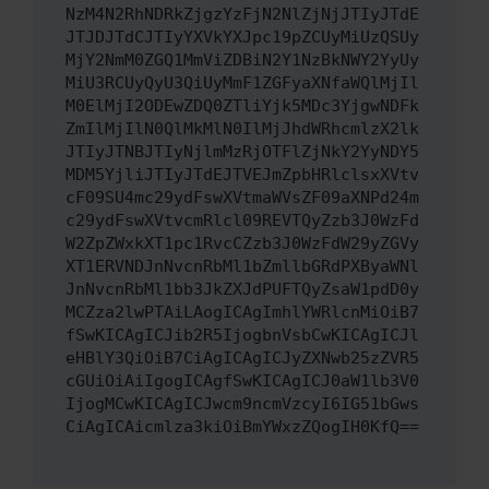
NzM4N2RhNDRkZjgzYzFjN2NlZjNjJTIyJTdE
JTJDJTdCJTIyYXVkYXJpc19pZCUyMiUzQSUy
MjY2NmM0ZGQ1MmViZDBiN2Y1NzBkNWY2YyUy
MiU3RCUyQyU3QiUyMmF1ZGFyaXNfaWQlMjIl
M0ElMjI2ODEwZDQ0ZTliYjk5MDc3YjgwNDFk
ZmIlMjIlN0QlMkMlN0IlMjJhdWRhcmlzX2lk
JTIyJTNBJTIyNjlmMzRjOTFlZjNkY2YyNDY5
MDM5YjliJTIyJTdEJTVEJmZpbHRlclsxXVtv
cF09SU4mc29ydFswXVtmaWVsZF09aXNPd24m
c29ydFswXVtvcmRlcl09REVTQyZzb3J0WzFd
W2ZpZWxkXT1pc1RvcCZzb3J0WzFdW29yZGVy
XT1ERVNDJnNvcnRbMl1bZmllbGRdPXByaWNl
JnNvcnRbMl1bb3JkZXJdPUFTQyZsaW1pdD0y
MCZza2lwPTAiLAogICAgImhlYWRlcnMiOiB7
fSwKICAgICJib2R5IjogbnVsbCwKICAgICJl
eHBlY3QiOiB7CiAgICAgICJyZXNwb25zZVR5
cGUiOiAiIgogICAgfSwKICAgICJ0aW1lb3V0
IjogMCwKICAgICJwcm9ncmVzcyI6IG51bGws
CiAgICAicmlza3kiOiBmYWxzZQogIH0KfQ==