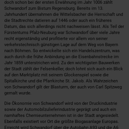
doch schon bei der ersten Erwähnung im Jahr 1006 zählt
Schwandorf zum Bistum Regensburg. Bereits im 13.
Jahrhundert übernahmen die Wittelsbacher die Herrschaft und
die Stadtrechte datieren auf 1446 oder auch ein früheres
Datum, das sich allerdings nicht nachweisen lässt. Als Teil der
Fürstentums Pfalz-Neuburg war Schwandorf über viele Jahre
recht eigenständig und profitierte vor allem von seiner
verkehrstechnisch günstigen Lage auf dem Weg von Bayern
nach Böhmen. So entwickelte sich ein Handelszentrum, was
auch durch die frühe Anbindung an die Eisenbahnstrecke im
Jahr 1859 unterstrichen wird. Zu den wichtigsten Bauwerken
der Stadt zählt der Felsenkeller, doch lohnt sich auch ein Blick
auf den Marktplatz mit seinem Glockenspiel sowie die
Spitalkirche und die Pfarrkirche St. Jakob. Als Wahrzeichen
von Schwandorf gilt der Blasturm, der auch von Carl Spitzweg
gemalt wurde.
Die Ökonomie von Schwandorf wird von der Druckindustrie
sowie der Automobilzulieferindustrie geprägt und auch ein
namhaftes Chemieunternehmen ist in der Stadt angesiedelt.
Ebenfalls existiert vor Ort die größte Biogasanlage Europas.
Erreicht wird Schwandorf über die Autobahn A93 und die A6