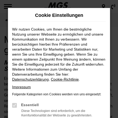
Zum
Hauptinhalt
Cookie Einstellungen
springen
Startseite
Schwandorf
Mazda für Schwandorf günstig kaufen
Wir nutzen Cookies, um Ihnen die bestmögliche
Nutzung unserer Webseite zu ermöglichen und unsere
Mazda für Schwandorf
Kommunikation mit Ihnen zu verbessern. Wir
berücksichtigen hierbei Ihre Präferenzen und
günstig kaufen
verarbeiten Daten für Marketing und Statistiken nur,
wenn Sie uns Ihre Einwilligung geben. Wenn Sie zu
einem späteren Zeitpunkt Ihre Meinung ändern, können
MAZDA – EINE SEHR GUTE WAHL FÜR
Sie die Einwilligung jederzeit für die Zukunft widerrufen.
SCHWANDORF
Weitere Informationen zum Umfang der
Datenverarbeitung finden Sie hier:
Ein Mazda passt nach Schwandorf, daran kann kein Zweifel
Datenschutzerklärung
,
Cookie-Richtlinie
.
bestehen. Fakt ist, dass die Fahrzeuge dieses Herstellers seit
Impressum
vielen Jahren das Straßenbild prägen und sich im alltäglichen
Folgende Kategorien von Cookies werden von uns eingesetzt:
Gebrauch perfekt bewähren. Wer seinen Mazda bei MGS kauft,
setzt auf einen Autohändler mit fester Verankerung in der
Essentiell
Region rund um Schwandorf. Unser Unternehmen ist an gleich
Diese Technologien sind erforderlich, um die
sieben Standorten für Sie da und schreibt bis heute familiäre
Kernfunktionalität der Webseite zu gewährleisten.
Werte groß. Wir legen großen Wert auf eine umfangreiche und