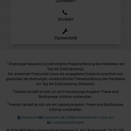
Zufrieden?
Kontakt
Pannenhilfe
1
Ehemaliger Neupreis (Unverbindliche Preisempfehlung des Herstellers am
Tag der Erstzulassung).
Der errechnete Preisvorteil sowie die angegebene Ersparnis errechnet sich
gegenüber der ehemaligen unverbindlichen Preisempfehlung des Herstellers
am Tag der Erstzulassung (Neupreis).
2
Hierbei handelt es sich um ein Finanzierungs-Angebot. Preise sind
Bruttopreise. Irrtümer vorbehalten.
3
Hierbei handelt es sich um ein Leasing-Angebot. Preise sind Bruttopreise.
Irrtümer vorbehalten.
Impressum
Datenschutz
AGB
Barrierefreiheit
EU Data Act
Cookie Einstellungen
© 2026 MGS Motor Gruppe Sticht GmbH & Co. KG | Bismarckstr. 73-75 | DE-