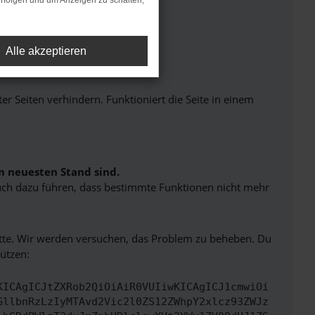
rfolgen und um Anzeigen zu schalten,
Alle akzeptieren
Seiten verhindern. Funktioniert die Seite in einem
m neuesten Stand sind.
 auch dazu führen, dass bestimmte Funktionen nicht mehr
bitte. Wir werden versuchen, das Problem zu beheben. Du
ützen:
KICAgICJtZXRob2QiOiAiR0VUIiwKICAgICJ1cmwiOi
GllbnRzLzIyMTAvd2Vic2l0ZS12ZWhpY2xlcz93ZWJz