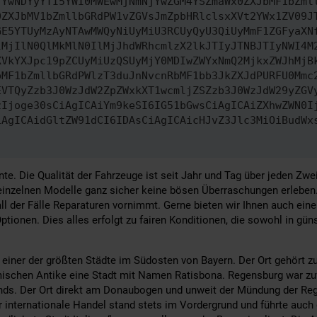
TYwNDYyYTI5YWI0MWEwMjNmNjYwZGM4YSZmaWx0ZXJbMF1bZml
0ZXJbMV1bZmllbGRdPW1vZGVsJmZpbHRlclsxXVt2YWx1ZV09J
GE5YTUyMzAyNTAwMWQyNiUyMiU3RCUyQyU3QiUyMmF1ZGFyaXN
lMjIlN0QlMkMlN0IlMjJhdWRhcmlzX2lkJTIyJTNBJTIyNWI4M
XVkYXJpc19pZCUyMiUzQSUyMjY0MDIwZWYxNmQ2MjkxZWJhMjB
bMF1bZmllbGRdPWlzT3duJnNvcnRbMF1bb3JkZXJdPURFU0Mmc
EVTQyZzb3J0WzJdW2ZpZWxkXT1wcmljZSZzb3J0WzJdW29yZGV
zIjoge30sCiAgICAiYm9keSI6IG51bGwsCiAgICAiZXhwZWN0I
iAgICAidGltZW91dCI6IDAsCiAgICAicHJvZ3Jlc3MiOiBudWx
te. Die Qualität der Fahrzeuge ist seit Jahr und Tag über jeden Zwei
inzelnen Modelle ganz sicher keine bösen Überraschungen erleben. 
all der Fälle Reparaturen vornimmt. Gerne bieten wir Ihnen auch e
tionen. Dies alles erfolgt zu fairen Konditionen, die sowohl in gün
ner der größten Städte im Südosten von Bayern. Der Ort gehört zur
römischen Antike eine Stadt mit Namen Ratisbona. Regensburg war z
ands. Der Ort direkt am Donaubogen und unweit der Mündung der Re
 internationale Handel stand stets im Vordergrund und führte auch 