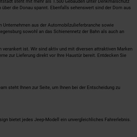
 Altstadt steht mit mehr als 1.500 Gebäuden unter Denkmalschutz
en über die Donau spannt. Ebenfalls sehenswert sind der Dom aus
 von Unternehmen aus der Automobilzulieferbranche sowie
 Regensburg sowohl an das Schienennetz der Bahn als auch an
verankert ist. Wir sind aktiv und mit diversen attraktiven Marken
rne zur Lieferung direkt vor Ihre Haustür bereit. Entdecken Sie
am steht Ihnen zur Seite, um Ihnen bei der Entscheidung zu
sign bietet jedes Jeep-Modell ein unvergleichliches Fahrerlebnis.