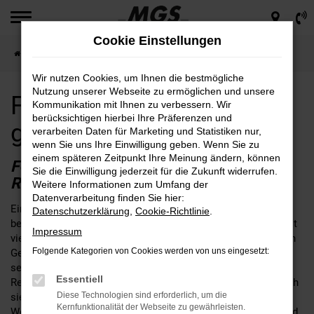
Zum
Hauptinhalt
Cookie Einstellungen
springen
Startseite
Regensburg
Ford für Regensburg günstig kaufen
Wir nutzen Cookies, um Ihnen die bestmögliche
Nutzung unserer Webseite zu ermöglichen und unsere
Ford für Regensburg
Kommunikation mit Ihnen zu verbessern. Wir
berücksichtigen hierbei Ihre Präferenzen und
günstig kaufen
verarbeiten Daten für Marketing und Statistiken nur,
wenn Sie uns Ihre Einwilligung geben. Wenn Sie zu
einem späteren Zeitpunkt Ihre Meinung ändern, können
FORD – EINE SEHR GUTE WAHL FÜR
Sie die Einwilligung jederzeit für die Zukunft widerrufen.
REGENSBURG
Weitere Informationen zum Umfang der
Datenverarbeitung finden Sie hier:
Ein Ford passt nach Regensburg, daran kann kein Zweifel
Datenschutzerklärung
,
Cookie-Richtlinie
.
bestehen. Fakt ist, dass die Fahrzeuge dieses Herstellers seit
Impressum
vielen Jahren das Straßenbild prägen und sich im alltäglichen
Folgende Kategorien von Cookies werden von uns eingesetzt:
Gebrauch perfekt bewähren. Wer seinen Ford bei MGS kauft,
setzt auf einen Autohändler mit fester Verankerung in der
Essentiell
Region rund um Regensburg. Unser Unternehmen ist an gleich
Diese Technologien sind erforderlich, um die
sieben Standorten für Sie da und schreibt bis heute familiäre
Kernfunktionalität der Webseite zu gewährleisten.
Werte groß. Wir legen großen Wert auf eine umfangreiche und