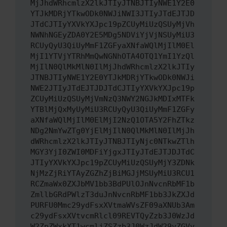
MjJhdWRhcmlzX2lkJTIyJTNBJTIyNWE1Y2E0
YTJkMDRjYTkwODk0NWJiNWI3JTIyJTdEJTJD
JTdCJTIyYXVkYXJpc19pZCUyMiUzQSUyMjVh
NWNhNGEyZDA0Y2E5MDg5NDViYjVjNSUyMiU3
RCUyQyU3QiUyMmF1ZGFyaXNfaWQlMjIlM0El
MjI1YTVjYTRhMmQwNGNhOTA4OTQ1YmI1YzQl
MjIlN0QlMkMlN0IlMjJhdWRhcmlzX2lkJTIy
JTNBJTIyNWE1Y2E0YTJkMDRjYTkwODk0NWJi
NWE2JTIyJTdEJTJDJTdCJTIyYXVkYXJpc19p
ZCUyMiUzQSUyMjVmNzQ3NWY2NGJkMDIxMTFk
YTBlMjQxMyUyMiU3RCUyQyU3QiUyMmF1ZGFy
aXNfaWQlMjIlM0ElMjI2NzQ1OTA5Y2FhZTkz
NDg2NmYwZTg0YjElMjIlN0QlMkMlN0IlMjJh
dWRhcmlzX2lkJTIyJTNBJTIyNjc0NTkwZTlh
MGY3YjI0ZWI0MDFiYjgxJTIyJTdEJTJDJTdC
JTIyYXVkYXJpc19pZCUyMiUzQSUyMjY3ZDNk
NjMzZjRiYTAyZGZhZjBiMGJjMSUyMiU3RCU1
RCZmaWx0ZXJbMV1bb3BdPUlOJnNvcnRbMF1b
ZmllbGRdPWlzT3duJnNvcnRbMF1bb3JkZXJd
PURFU0Mmc29ydFsxXVtmaWVsZF09aXNUb3Am
c29ydFsxXVtvcmRlcl09REVTQyZzb3J0WzJd
W2ZpZWxkXT1wcmljZSZzb3J0WzJdW29yZGVy