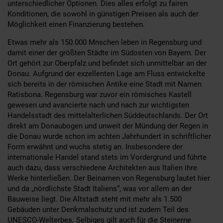
unterschiedlicher Optionen. Dies alles erfolgt zu fairen
Konditionen, die sowohl in günstigen Preisen als auch der
Möglichkeit einen Finanzierung bestehen.
Etwas mehr als 150.000 Mnschen leben in Regensburg und
damit einer der größten Städte im Südosten von Bayern. Der
Ort gehört zur Oberpfalz und befindet sich unmittelbar an der
Donau. Aufgrund der exzellenten Lage am Fluss entwickelte
sich bereits in der römischen Antike eine Stadt mit Namen
Ratisbona. Regensburg war zuvor ein römisches Kastell
gewesen und avancierte nach und nach zur wichtigsten
Handelsstadt des mittelalterlichen Süddeutschlands. Der Ort
direkt am Donaubogen und unweit der Mündung der Regen in
die Donau wurde schon im achten Jahrhundert in schriftlicher
Form erwähnt und wuchs stetig an. Insbesondere der
internationale Handel stand stets im Vordergrund und führte
auch dazu, dass verschiedene Architekten aus Italien ihre
Werke hinterließen. Der Beinamen von Regensburg lautet hier
und da „nördlichste Stadt Italiens“, was vor allem an der
Bauweise liegt. Die Altstadt steht mit mehr als 1.500
Gebäuden unter Denkmalschutz und ist zudem Teil des
UNESCO-Welterbes. Selbiges gilt auch für die Steinerne