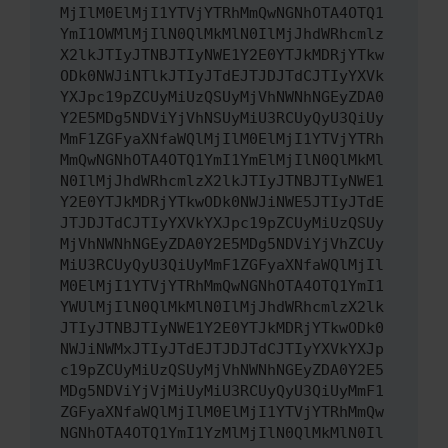
MjIlM0ElMjI1YTVjYTRhMmQwNGNhOTA4OTQ1
YmI1OWMlMjIlN0QlMkMlN0IlMjJhdWRhcmlz
X2lkJTIyJTNBJTIyNWE1Y2E0YTJkMDRjYTkw
ODk0NWJiNTlkJTIyJTdEJTJDJTdCJTIyYXVk
YXJpc19pZCUyMiUzQSUyMjVhNWNhNGEyZDA0
Y2E5MDg5NDViYjVhNSUyMiU3RCUyQyU3QiUy
MmF1ZGFyaXNfaWQlMjIlM0ElMjI1YTVjYTRh
MmQwNGNhOTA4OTQ1YmI1YmElMjIlN0QlMkMl
N0IlMjJhdWRhcmlzX2lkJTIyJTNBJTIyNWE1
Y2E0YTJkMDRjYTkwODk0NWJiNWE5JTIyJTdE
JTJDJTdCJTIyYXVkYXJpc19pZCUyMiUzQSUy
MjVhNWNhNGEyZDA0Y2E5MDg5NDViYjVhZCUy
MiU3RCUyQyU3QiUyMmF1ZGFyaXNfaWQlMjIl
M0ElMjI1YTVjYTRhMmQwNGNhOTA4OTQ1YmI1
YWUlMjIlN0QlMkMlN0IlMjJhdWRhcmlzX2lk
JTIyJTNBJTIyNWE1Y2E0YTJkMDRjYTkwODk0
NWJiNWMxJTIyJTdEJTJDJTdCJTIyYXVkYXJp
c19pZCUyMiUzQSUyMjVhNWNhNGEyZDA0Y2E5
MDg5NDViYjVjMiUyMiU3RCUyQyU3QiUyMmF1
ZGFyaXNfaWQlMjIlM0ElMjI1YTVjYTRhMmQw
NGNhOTA4OTQ1YmI1YzMlMjIlN0QlMkMlN0Il