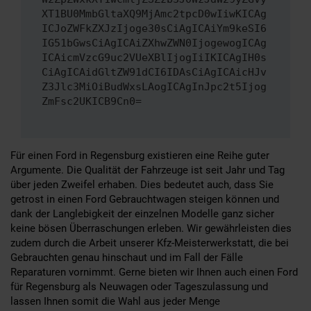
XT1BU0MmbGltaXQ9MjAmc2tpcD0wIiwKICAg
ICJoZWFkZXJzIjoge30sCiAgICAiYm9keSI6
IG51bGwsCiAgICAiZXhwZWN0IjogewogICAg
ICAicmVzcG9uc2VUeXBlIjogIiIKICAgIH0s
CiAgICAidGltZW91dCI6IDAsCiAgICAicHJv
Z3Jlc3MiOiBudWxsLAogICAgInJpc2t5Ijog
ZmFsc2UKICB9Cn0=
Für einen Ford in Regensburg existieren eine Reihe guter
Argumente. Die Qualität der Fahrzeuge ist seit Jahr und Tag
über jeden Zweifel erhaben. Dies bedeutet auch, dass Sie
getrost in einen Ford Gebrauchtwagen steigen können und
dank der Langlebigkeit der einzelnen Modelle ganz sicher
keine bösen Überraschungen erleben. Wir gewährleisten dies
zudem durch die Arbeit unserer Kfz-Meisterwerkstatt, die bei
Gebrauchten genau hinschaut und im Fall der Fälle
Reparaturen vornimmt. Gerne bieten wir Ihnen auch einen Ford
für Regensburg als Neuwagen oder Tageszulassung und
lassen Ihnen somit die Wahl aus jeder Menge