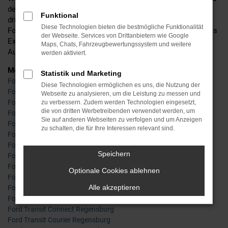
detaillierte Beratung und befinden uns mittlerweile in der
Funktional
dritten Generation. Ins Leben gerufen wurde Ihr Händler für
Diese Technologien bieten die bestmögliche Funktionalität
Ford in Regensburg bereits im Jahr 1955 – seinerzeit noch als
der Webseite. Services von Drittanbietern wie Google
Experte für Zweiräder, doch schon bald waren wir auch im
Maps, Chats, Fahrzeugbewertungssystem und weitere
Autobereich tätig und sind es bis zum heutigen Tag.
werden aktiviert.
Modelle
Statistik und Marketing
Ford Ecosport Regensburg
Diese Technologien ermöglichen es uns, die Nutzung der
Ford Explorer Regensburg
Webseite zu analysieren, um die Leistung zu messen und
Ford Fiesta Regensburg
zu verbessern. Zudem werden Technologien eingesetzt,
die von dritten Werbetreibenden verwendet werden, um
Ford Focus Regensburg
Sie auf anderen Webseiten zu verfolgen und um Anzeigen
Ford Kuga Regensburg
zu schalten, die für Ihre Interessen relevant sind.
Ford Mondeo Regensburg
Ford Puma Regensburg
Speichern
Ford Ranger Regensburg
Ford Tourneo Connect Regensburg
Optionale Cookies ablehnen
Ford Tourneo Courier Regensburg
Alle akzeptieren
Ford Tourneo Custom Regensburg
Ford Transit Regensburg
Ford Transit Connect Regensburg
Ford Transit Courier Regensburg