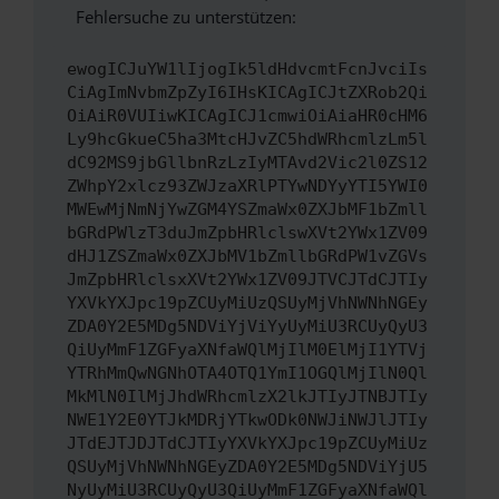
Fehlersuche zu unterstützen:
ewogICJuYW1lIjogIk5ldHdvcmtFcnJvciIs
CiAgImNvbmZpZyI6IHsKICAgICJtZXRob2Qi
OiAiR0VUIiwKICAgICJ1cmwiOiAiaHR0cHM6
Ly9hcGkueC5ha3MtcHJvZC5hdWRhcmlzLm5l
dC92MS9jbGllbnRzLzIyMTAvd2Vic2l0ZS12
ZWhpY2xlcz93ZWJzaXRlPTYwNDYyYTI5YWI0
MWEwMjNmNjYwZGM4YSZmaWx0ZXJbMF1bZmll
bGRdPWlzT3duJmZpbHRlclswXVt2YWx1ZV09
dHJ1ZSZmaWx0ZXJbMV1bZmllbGRdPW1vZGVs
JmZpbHRlclsxXVt2YWx1ZV09JTVCJTdCJTIy
YXVkYXJpc19pZCUyMiUzQSUyMjVhNWNhNGEy
ZDA0Y2E5MDg5NDViYjViYyUyMiU3RCUyQyU3
QiUyMmF1ZGFyaXNfaWQlMjIlM0ElMjI1YTVj
YTRhMmQwNGNhOTA4OTQ1YmI1OGQlMjIlN0Ql
MkMlN0IlMjJhdWRhcmlzX2lkJTIyJTNBJTIy
NWE1Y2E0YTJkMDRjYTkwODk0NWJiNWJlJTIy
JTdEJTJDJTdCJTIyYXVkYXJpc19pZCUyMiUz
QSUyMjVhNWNhNGEyZDA0Y2E5MDg5NDViYjU5
NyUyMiU3RCUyQyU3QiUyMmF1ZGFyaXNfaWQl