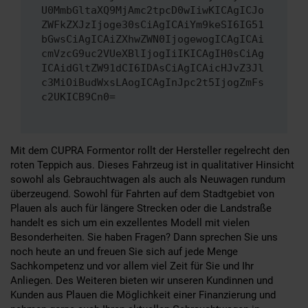
U0MmbGltaXQ9MjAmc2tpcD0wIiwKICAgICJo
ZWFkZXJzIjoge30sCiAgICAiYm9keSI6IG51
bGwsCiAgICAiZXhwZWN0IjogewogICAgICAi
cmVzcG9uc2VUeXBlIjogIiIKICAgIH0sCiAg
ICAidGltZW91dCI6IDAsCiAgICAicHJvZ3Jl
c3MiOiBudWxsLAogICAgInJpc2t5IjogZmFs
c2UKICB9Cn0=
Mit dem CUPRA Formentor rollt der Hersteller regelrecht den
roten Teppich aus. Dieses Fahrzeug ist in qualitativer Hinsicht
sowohl als Gebrauchtwagen als auch als Neuwagen rundum
überzeugend. Sowohl für Fahrten auf dem Stadtgebiet von
Plauen als auch für längere Strecken oder die Landstraße
handelt es sich um ein exzellentes Modell mit vielen
Besonderheiten. Sie haben Fragen? Dann sprechen Sie uns
noch heute an und freuen Sie sich auf jede Menge
Sachkompetenz und vor allem viel Zeit für Sie und Ihr
Anliegen. Des Weiteren bieten wir unseren Kundinnen und
Kunden aus Plauen die Möglichkeit einer Finanzierung und