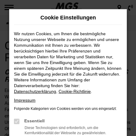
Zum
Hauptinhalt
Cookie Einstellungen
springen
Startseite
Plauen
CUPRA
CUPRA Formentor für Plauen günstig kaufen
Wir nutzen Cookies, um Ihnen die bestmögliche
Nutzung unserer Webseite zu ermöglichen und unsere
CUPRA Formentor für
Kommunikation mit Ihnen zu verbessern. Wir
berücksichtigen hierbei Ihre Präferenzen und
Plauen günstig kaufen
verarbeiten Daten für Marketing und Statistiken nur,
wenn Sie uns Ihre Einwilligung geben. Wenn Sie zu
einem späteren Zeitpunkt Ihre Meinung ändern, können
CUPRA FORMENTOR – IHR PERFEKTES
Sie die Einwilligung jederzeit für die Zukunft widerrufen.
FAHRZEUG FÜR PLAUEN
Weitere Informationen zum Umfang der
Datenverarbeitung finden Sie hier:
Ein CUPRA Formentor für Plauen ist ganz sicher eine gute
Datenschutzerklärung
,
Cookie-Richtlinie
.
Wahl. Aus der Erfahrung aus mehr als 65 Jahren im
Impressum
Automobilbereich und drei Generationen eines traditionellen
Folgende Kategorien von Cookies werden von uns eingesetzt:
Familienbetriebs, können wir dieses Modell guten Gewissens
empfehlen. Aus Plauen ist der Weg zu MGS nicht weit. Unser
Essentiell
Unternehmen schreibt Beratung groß und hat stets ein offenes
Diese Technologien sind erforderlich, um die
Ohr für Ihre individuellen Bedürfnisse. Wenn fest steht, dass es
Kernfunktionalität der Webseite zu gewährleisten.
der CUPRA Formentor werden soll, beraten wir Sie gerne