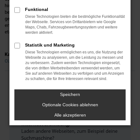
hinsichtlich der Motorisierung, der Lackfarbe und all der
Funktional
bereitstehenden Extras, unterbreiten Ihnen auf Wunsch aber
Diese Technologien bieten die bestmögliche Funktionalität
gerne auch noch alternative Vorschläge. Ihr Vorteil: wir sind
der Webseite. Services von Drittanbietern wie Google
erfahren und verkaufen die Fahrzeuge gleich mehrerer
Maps, Chats, Fahrzeugbewertungssystem und weitere
etablierter Hersteller.
werden aktiviert.
Statistik und Marketing
Diese Technologien ermöglichen es uns, die Nutzung der
Kategorie
Webseite zu analysieren, um die Leistung zu messen und
CUPRA Formentor Gebrauchtwagen Plauen
zu verbessern. Zudem werden Technologien eingesetzt,
die von dritten Werbetreibenden verwendet werden, um
Sie auf anderen Webseiten zu verfolgen und um Anzeigen
zu schalten, die für Ihre Interessen relevant sind.
FEHLER: NETWORK ERROR
Speichern
Beim Laden ist ein Fehler aufgetreten.
Optionale Cookies ablehnen
Hier sind ein paar Tipps, die dir helfen können:
Alle akzeptieren
Überprüfe deine Firewall und deine
Internetverbindung.
Laden andere Webseiten, zum Beispiel deine
Suchmaschine?