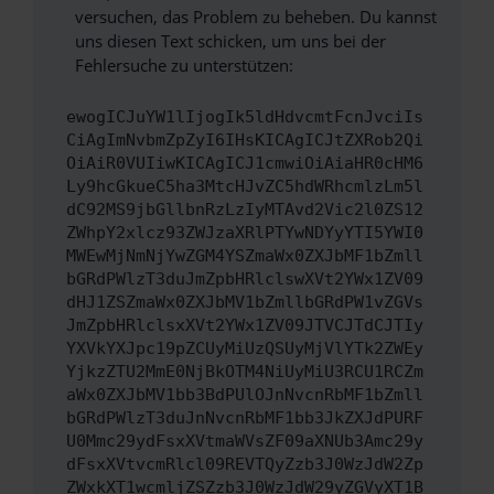
versuchen, das Problem zu beheben. Du kannst
uns diesen Text schicken, um uns bei der
Fehlersuche zu unterstützen:
ewogICJuYW1lIjogIk5ldHdvcmtFcnJvciIs
CiAgImNvbmZpZyI6IHsKICAgICJtZXRob2Qi
OiAiR0VUIiwKICAgICJ1cmwiOiAiaHR0cHM6
Ly9hcGkueC5ha3MtcHJvZC5hdWRhcmlzLm5l
dC92MS9jbGllbnRzLzIyMTAvd2Vic2l0ZS12
ZWhpY2xlcz93ZWJzaXRlPTYwNDYyYTI5YWI0
MWEwMjNmNjYwZGM4YSZmaWx0ZXJbMF1bZmll
bGRdPWlzT3duJmZpbHRlclswXVt2YWx1ZV09
dHJ1ZSZmaWx0ZXJbMV1bZmllbGRdPW1vZGVs
JmZpbHRlclsxXVt2YWx1ZV09JTVCJTdCJTIy
YXVkYXJpc19pZCUyMiUzQSUyMjVlYTk2ZWEy
YjkzZTU2MmE0NjBkOTM4NiUyMiU3RCU1RCZm
aWx0ZXJbMV1bb3BdPUlOJnNvcnRbMF1bZmll
bGRdPWlzT3duJnNvcnRbMF1bb3JkZXJdPURF
U0Mmc29ydFsxXVtmaWVsZF09aXNUb3Amc29y
dFsxXVtvcmRlcl09REVTQyZzb3J0WzJdW2Zp
ZWxkXT1wcmljZSZzb3J0WzJdW29yZGVyXT1B