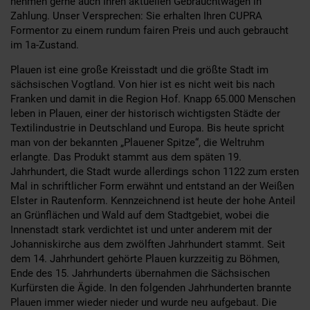
nehmen gerne auch Ihren aktuellen Gebrauchtwagen in
Zahlung. Unser Versprechen: Sie erhalten Ihren CUPRA
Formentor zu einem rundum fairen Preis und auch gebraucht
im 1a-Zustand.
Plauen ist eine große Kreisstadt und die größte Stadt im
sächsischen Vogtland. Von hier ist es nicht weit bis nach
Franken und damit in die Region Hof. Knapp 65.000 Menschen
leben in Plauen, einer der historisch wichtigsten Städte der
Textilindustrie in Deutschland und Europa. Bis heute spricht
man von der bekannten „Plauener Spitze“, die Weltruhm
erlangte. Das Produkt stammt aus dem späten 19.
Jahrhundert, die Stadt wurde allerdings schon 1122 zum ersten
Mal in schriftlicher Form erwähnt und entstand an der Weißen
Elster in Rautenform. Kennzeichnend ist heute der hohe Anteil
an Grünflächen und Wald auf dem Stadtgebiet, wobei die
Innenstadt stark verdichtet ist und unter anderem mit der
Johanniskirche aus dem zwölften Jahrhundert stammt. Seit
dem 14. Jahrhundert gehörte Plauen kurzzeitig zu Böhmen,
Ende des 15. Jahrhunderts übernahmen die Sächsischen
Kurfürsten die Ägide. In den folgenden Jahrhunderten brannte
Plauen immer wieder nieder und wurde neu aufgebaut. Die