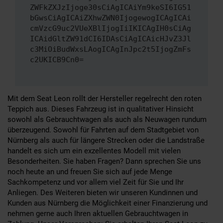
ZWFkZXJzIjoge30sCiAgICAiYm9keSI6IG51
bGwsCiAgICAiZXhwZWN0IjogewogICAgICAi
cmVzcG9uc2VUeXBlIjogIiIKICAgIH0sCiAg
ICAidGltZW91dCI6IDAsCiAgICAicHJvZ3Jl
c3MiOiBudWxsLAogICAgInJpc2t5IjogZmFs
c2UKICB9Cn0=
Mit dem Seat Leon rollt der Hersteller regelrecht den roten
Teppich aus. Dieses Fahrzeug ist in qualitativer Hinsicht
sowohl als Gebrauchtwagen als auch als Neuwagen rundum
überzeugend. Sowohl für Fahrten auf dem Stadtgebiet von
Nürnberg als auch für längere Strecken oder die Landstraße
handelt es sich um ein exzellentes Modell mit vielen
Besonderheiten. Sie haben Fragen? Dann sprechen Sie uns
noch heute an und freuen Sie sich auf jede Menge
Sachkompetenz und vor allem viel Zeit für Sie und Ihr
Anliegen. Des Weiteren bieten wir unseren Kundinnen und
Kunden aus Nürnberg die Möglichkeit einer Finanzierung und
nehmen gerne auch Ihren aktuellen Gebrauchtwagen in