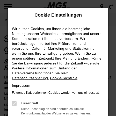
Zum
Hauptinhalt
Cookie Einstellungen
springen
Startseite
Nürnberg
Seat
Seat Leon für Nürnberg günstig kaufen
Wir nutzen Cookies, um Ihnen die bestmögliche
Nutzung unserer Webseite zu ermöglichen und unsere
Seat Leon für Nürnberg
Kommunikation mit Ihnen zu verbessern. Wir
berücksichtigen hierbei Ihre Präferenzen und
günstig kaufen
verarbeiten Daten für Marketing und Statistiken nur,
wenn Sie uns Ihre Einwilligung geben. Wenn Sie zu
einem späteren Zeitpunkt Ihre Meinung ändern, können
SEAT LEON – IHR PERFEKTES
Sie die Einwilligung jederzeit für die Zukunft widerrufen.
FAHRZEUG FÜR NÜRNBERG
Weitere Informationen zum Umfang der
Datenverarbeitung finden Sie hier:
Ein Seat Leon für Nürnberg ist ganz sicher eine gute Wahl. Aus
Datenschutzerklärung
,
Cookie-Richtlinie
.
der Erfahrung aus mehr als 65 Jahren im Automobilbereich
Impressum
und drei Generationen eines traditionellen Familienbetriebs,
Folgende Kategorien von Cookies werden von uns eingesetzt:
können wir dieses Modell guten Gewissens empfehlen. Aus
Nürnberg ist der Weg zu MGS nicht weit. Unser Unternehmen
Essentiell
schreibt Beratung groß und hat stets ein offenes Ohr für Ihre
Diese Technologien sind erforderlich, um die
individuellen Bedürfnisse. Wenn fest steht, dass es der Seat
Kernfunktionalität der Webseite zu gewährleisten.
Leon werden soll, beraten wir Sie gerne hinsichtlich der