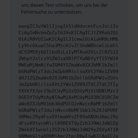
uns diesen Text schicken, um uns bei der
Fehlersuche zu unterstützen:
ewogICJuYW1lIjogIk5ldHdvcmtFcnJvciIs
CiAgImNvbmZpZyI6IHsKICAgICJtZXRob2Qi
OiAiR0VUIiwKICAgICJ1cmwiOiAiaHR0cHM6
Ly9hcGkueC5ha3MtcHJvZC5hdWRhcmlzLm5l
dC92MS9jbGllbnRzLzIyMTAvd2Vic2l0ZS12
ZWhpY2xlcz93ZWJzaXRlPTYwNDYyYTI5YWI0
MWEwMjNmNjYwZGM4YSZmaWx0ZXJbMF1bZmll
bGRdPWlzT3duJmZpbHRlclswXVt2YWx1ZV09
dHJ1ZSZmaWx0ZXJbMV1bZmllbGRdPW1vZGVs
JmZpbHRlclsxXVt2YWx1ZV09JTVCJTdCJTIy
YXVkYXJpc19pZCUyMiUzQSUyMjViODNlMzc3
OGE5YTUyMzAyNTAwMjAxMiUyMiU3RCU1RCZm
aWx0ZXJbMV1bb3BdPUlOJnNvcnRbMF1bZmll
bGRdPWlzT3duJnNvcnRbMF1bb3JkZXJdPURF
U0Mmc29ydFsxXVtmaWVsZF09aXNUb3Amc29y
dFsxXVtvcmRlcl09REVTQyZzb3J0WzJdW2Zp
ZWxkXT1wcmljZSZzb3J0WzJdW29yZGVyXT1B
U0MmbGltaXQ9MjAmc2tpcD0wIiwKICAgICJo