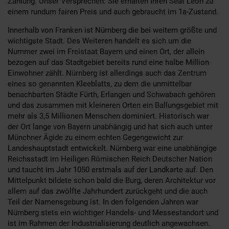
Zahlung. Unser Versprechen: Sie erhalten Ihren Seat Leon zu
einem rundum fairen Preis und auch gebraucht im 1a-Zustand.
Innerhalb von Franken ist Nürnberg die bei weitem größte und
wichtigste Stadt. Des Weiteren handelt es sich um die
Nummer zwei im Freistaat Bayern und einen Ort, der allein
bezogen auf das Stadtgebiet bereits rund eine halbe Million
Einwohner zählt. Nürnberg ist allerdings auch das Zentrum
eines so genannten Kleeblatts, zu dem die unmittelbar
benachbarten Städte Fürth, Erlangen und Schwabach gehören
und das zusammen mit kleineren Orten ein Ballungsgebiet mit
mehr als 3,5 Millionen Menschen dominiert. Historisch war
der Ort lange von Bayern unabhängig und hat sich auch unter
Münchner Ägide zu einem echten Gegengewicht zur
Landeshauptstadt entwickelt. Nürnberg war eine unabhängige
Reichsstadt im Heiligen Römischen Reich Deutscher Nation
und taucht im Jahr 1050 erstmals auf der Landkarte auf. Den
Mittelpunkt bildete schon bald die Burg, deren Architektur vor
allem auf das zwölfte Jahrhundert zurückgeht und die auch
Teil der Namensgebung ist. In den folgenden Jahren war
Nürnberg stets ein wichtiger Handels- und Messestandort und
ist im Rahmen der Industrialisierung deutlich angewachsen.