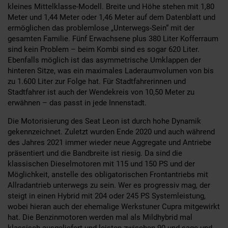
kleines Mittelklasse-Modell. Breite und Höhe stehen mit 1,80
Meter und 1,44 Meter oder 1,46 Meter auf dem Datenblatt und
ermöglichen das problemlose „Unterwegs-Sein“ mit der
gesamten Familie. Fünf Erwachsene plus 380 Liter Kofferraum
sind kein Problem – beim Kombi sind es sogar 620 Liter.
Ebenfalls möglich ist das asymmetrische Umklappen der
hinteren Sitze, was ein maximales Laderaumvolumen von bis
zu 1.600 Liter zur Folge hat. Für Stadtfahrerinnen und
Stadtfahrer ist auch der Wendekreis von 10,50 Meter zu
erwähnen – das passt in jede Innenstadt.
Die Motorisierung des Seat Leon ist durch hohe Dynamik
gekennzeichnet. Zuletzt wurden Ende 2020 und auch während
des Jahres 2021 immer wieder neue Aggregate und Antriebe
präsentiert und die Bandbreite ist riesig. Da sind die
klassischen Dieselmotoren mit 115 und 150 PS und der
Möglichkeit, anstelle des obligatorischen Frontantriebs mit
Allradantrieb unterwegs zu sein. Wer es progressiv mag, der
steigt in einen Hybrid mit 204 oder 245 PS Systemleistung,
wobei hieran auch der ehemalige Werkstuner Cupra mitgewirkt
hat. Die Benzinmotoren werden mal als Mildhybrid mal
klassisch ausgeliefert und leisten zwischen 90 und sage und