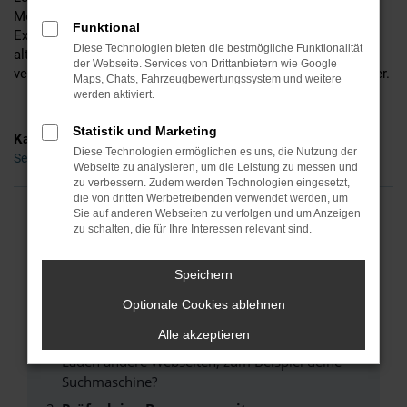
Motorisierung, der Lackfarbe und all der bereitstehenden
Funktional
Extras, unterbreiten Ihnen auf Wunsch aber gerne auch noch
Diese Technologien bieten die bestmögliche Funktionalität
alternative Vorschläge. Ihr Vorteil: wir sind erfahren und
der Webseite. Services von Drittanbietern wie Google
verkaufen die Fahrzeuge gleich mehrerer etablierter Hersteller.
Maps, Chats, Fahrzeugbewertungssystem und weitere
werden aktiviert.
Statistik und Marketing
Kategorie
Diese Technologien ermöglichen es uns, die Nutzung der
Seat Leon Gebrauchtwagen Nürnberg
Webseite zu analysieren, um die Leistung zu messen und
zu verbessern. Zudem werden Technologien eingesetzt,
die von dritten Werbetreibenden verwendet werden, um
Sie auf anderen Webseiten zu verfolgen und um Anzeigen
FEHLER: NETWORK ERROR
zu schalten, die für Ihre Interessen relevant sind.
Beim Laden ist ein Fehler aufgetreten.
Speichern
Hier sind ein paar Tipps, die dir helfen können:
Optionale Cookies ablehnen
Überprüfe deine Firewall und deine
Alle akzeptieren
Internetverbindung.
Laden andere Webseiten, zum Beispiel deine
Suchmaschine?