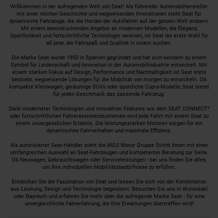
Willkommen in der aufregenden Welt von Seat! Als führender Automobilhersteller
mit einer reichen Geschichte und wegweisenden Innovationen steht Seat für
dynamische Fahrzeuge, die die Herzen der Autofahrer auf der ganzen Welt erobern.
Mit einem beeindruckenden Angebot an modernen Modellen, die Eleganz,
Sportlichkeit und fortschrittliche Technologie vereinen, ist Seat die erste Wahl für
all jene, die Fahrspaß und Qualität in einem suchen.
Die Marke Seat wurde 1950 in Spanien gegründet und hat sich seitdem zu einem
Symbol für Leidenschaft und Innovation in der Automobilindustrie entwickelt. Mit
einem starken Fokus auf Design, Performance und Nachhaltigkeit ist Seat stets
bestrebt, wegweisende Lösungen für die Mobilität von morgen zu entwickeln. Ob
kompakte Kleinwagen, geräumige SUVs oder sportliche Cupra-Modelle, Seat bietet
für jeden Geschmack das passende Fahrzeug.
Dank modernster Technologien und innovativer Features wie dem SEAT CONNECT³
oder fortschrittlichen Fahrerassistenzsystemen wird jede Fahrt mit einem Seat zu
einem unvergesslichen Erlebnis. Die leistungsstarken Motoren sorgen für ein
dynamisches Fahrverhalten und maximale Effizienz.
Als autorisierter Seat-Händler steht die MGS Motor Gruppe Sticht Ihnen mit einer
umfangreichen Auswahl an Seat-Fahrzeugen und kompetenter Beratung zur Seite.
Ob Neuwagen, Gebrauchtwagen oder Serviceleistungen - bei uns finden Sie alles,
um Ihre individuellen Mobilitätsbedürfnisse zu erfüllen.
Entdecken Sie die Faszination von Seat und lassen Sie sich von der Kombination
aus Leistung, Design und Technologie begeistern. Besuchen Sie uns in Wunsiedel
oder Bayreuth und erfahren Sie mehr über die aufregende Marke Seat - für eine
unvergleichliche Fahrerfahrung, die Ihre Erwartungen übertreffen wird!