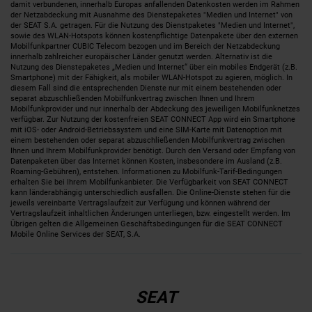
damit verbundenen, innerhalb Europas anfallenden Datenkosten werden im Rahmen
der Netzabdeckung mit Ausnahme des Dienstepaketes "Medien und Internet" von
der SEAT S.A. getragen. Für die Nutzung des Dienstpaketes "Medien und Internet",
sowie des WLAN-Hotspots können kostenpflichtige Datenpakete über den externen
Mobilfunkpartner CUBIC Telecom bezogen und im Bereich der Netzabdeckung
innerhalb zahlreicher europäischer Länder genutzt werden. Alternativ ist die
Nutzung des Dienstepaketes „Medien und Internet“ über ein mobiles Endgerät (z.B.
Smartphone) mit der Fähigkeit, als mobiler WLAN-Hotspot zu agieren, möglich. In
diesem Fall sind die entsprechenden Dienste nur mit einem bestehenden oder
separat abzuschließenden Mobilfunkvertrag zwischen Ihnen und Ihrem
Mobilfunkprovider und nur innerhalb der Abdeckung des jeweiligen Mobilfunknetzes
verfügbar. Zur Nutzung der kostenfreien SEAT CONNECT App wird ein Smartphone
mit iOS- oder Android-Betriebssystem und eine SIM-Karte mit Datenoption mit
einem bestehenden oder separat abzuschließenden Mobilfunkvertrag zwischen
Ihnen und Ihrem Mobilfunkprovider benötigt. Durch den Versand oder Empfang von
Datenpaketen über das Internet können Kosten, insbesondere im Ausland (z.B.
Roaming-Gebühren), entstehen. Informationen zu Mobilfunk-Tarif-Bedingungen
erhalten Sie bei Ihrem Mobilfunkanbieter. Die Verfügbarkeit von SEAT CONNECT
kann länderabhängig unterschiedlich ausfallen. Die Online-Dienste stehen für die
jeweils vereinbarte Vertragslaufzeit zur Verfügung und können während der
Vertragslaufzeit inhaltlichen Änderungen unterliegen, bzw. eingestellt werden. Im
Übrigen gelten die Allgemeinen Geschäftsbedingungen für die SEAT CONNECT
Mobile Online Services der SEAT, S.A.
SEAT