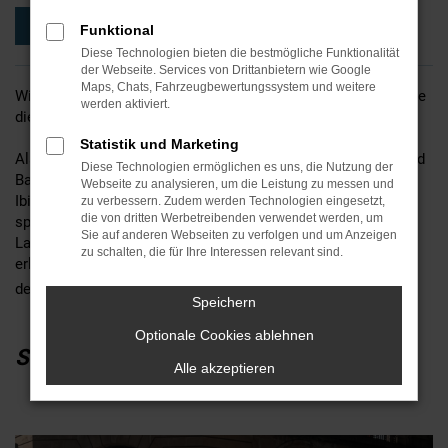
Jetzt unverbindlich anfragen
Funktional
Diese Technologien bieten die bestmögliche Funktionalität
der Webseite. Services von Drittanbietern wie Google
Maps, Chats, Fahrzeugbewertungssystem und weitere
Willkommen bei der MGS Motor Gruppe Sticht! Entdecken Sie
werden aktiviert.
die lebendige Tradition agiler Kleinwagen mit dem Seat Ibiza.
Statistik und Marketing
Als Ihr vertrauensvoller Seat / Cupra-Partner in Wunsiedel und
Diese Technologien ermöglichen es uns, die Nutzung der
Bayreuth präsentieren wir Ihnen den charismatischen Seat
Webseite zu analysieren, um die Leistung zu messen und
Ibiza - ein dynamischer Kompaktwagen, der mit seinem
zu verbessern. Zudem werden Technologien eingesetzt,
die von dritten Werbetreibenden verwendet werden, um
sportlichen Erbe und modernsten Innovationen beeindruckt.
Sie auf anderen Webseiten zu verfolgen und um Anzeigen
Lassen Sie sich von unserem erfahrenen Team beraten und
zu schalten, die für Ihre Interessen relevant sind.
erleben Sie den Seat Ibiza, der die Freude am Fahren neu
definiert.
Speichern
Optionale Cookies ablehnen
SEAT IBIZA
Alle akzeptieren