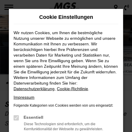
Zum
Hauptinhalt
Cookie Einstellungen
springen
Wir nutzen Cookies, um Ihnen die bestmögliche
Nutzung unserer Webseite zu ermöglichen und unsere
Kommunikation mit Ihnen zu verbessern. Wir
berücksichtigen hierbei Ihre Präferenzen und
verarbeiten Daten für Marketing und Statistiken nur,
Energieverbrauch nach WLTP in l/100km kombiniert*:5,1 l/100 k
wenn Sie uns Ihre Einwilligung geben. Wenn Sie zu
Emissionen: kombiniert*:123 g/km; CO2-Klasse: D.
SEA
einem späteren Zeitpunkt Ihre Meinung ändern, können
Der City-Kl
Sie die Einwilligung jederzeit für die Zukunft widerrufen.
Weitere Informationen zum Umfang der
Datenverarbeitung finden Sie hier:
Startseite
Unternehmen
Neuigkeiten
SEAT Ibiza
Datenschutzerklärung
,
Cookie-Richtlinie
.
Impressum
SEAT Ibiza
Folgende Kategorien von Cookies werden von uns eingesetzt:
Der City-Kleinwagen bei MGS Motor Gruppe
Essentiell
Sticht
Diese Technologien sind erforderlich, um die
Kernfunktionalität der Webseite zu gewährleisten.