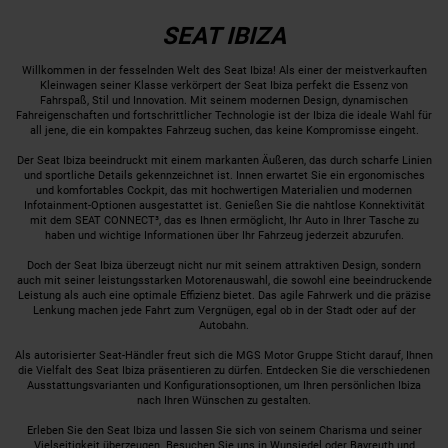
SEAT IBIZA
Willkommen in der fesselnden Welt des Seat Ibiza! Als einer der meistverkauften
Kleinwagen seiner Klasse verkörpert der Seat Ibiza perfekt die Essenz von
Fahrspaß, Stil und Innovation. Mit seinem modernen Design, dynamischen
Fahreigenschaften und fortschrittlicher Technologie ist der Ibiza die ideale Wahl für
all jene, die ein kompaktes Fahrzeug suchen, das keine Kompromisse eingeht.
Der Seat Ibiza beeindruckt mit einem markanten Äußeren, das durch scharfe Linien
und sportliche Details gekennzeichnet ist. Innen erwartet Sie ein ergonomisches
und komfortables Cockpit, das mit hochwertigen Materialien und modernen
Infotainment-Optionen ausgestattet ist. Genießen Sie die nahtlose Konnektivität
mit dem SEAT CONNECT³, das es Ihnen ermöglicht, Ihr Auto in Ihrer Tasche zu
haben und wichtige Informationen über Ihr Fahrzeug jederzeit abzurufen.
Doch der Seat Ibiza überzeugt nicht nur mit seinem attraktiven Design, sondern
auch mit seiner leistungsstarken Motorenauswahl, die sowohl eine beeindruckende
Leistung als auch eine optimale Effizienz bietet. Das agile Fahrwerk und die präzise
Lenkung machen jede Fahrt zum Vergnügen, egal ob in der Stadt oder auf der
Autobahn.
Als autorisierter Seat-Händler freut sich die MGS Motor Gruppe Sticht darauf, Ihnen
die Vielfalt des Seat Ibiza präsentieren zu dürfen. Entdecken Sie die verschiedenen
Ausstattungsvarianten und Konfigurationsoptionen, um Ihren persönlichen Ibiza
nach Ihren Wünschen zu gestalten.
Erleben Sie den Seat Ibiza und lassen Sie sich von seinem Charisma und seiner
Vielseitigkeit überzeugen. Besuchen Sie uns in Wunsiedel oder Bayreuth und