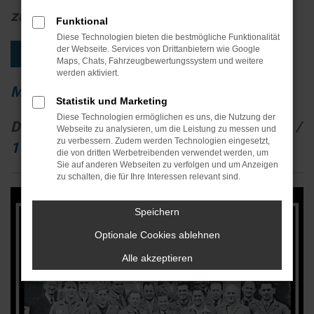
zu Autos
Funktional
Diese Technologien bieten die bestmögliche Funktionalität
der Webseite. Services von Drittanbietern wie Google
MGS stellt sich vor: Alles über uns
Maps, Chats, Fahrzeugbewertungssystem und weitere
werden aktiviert.
Mehr erfahren
Statistik und Marketing
Diese Technologien ermöglichen es uns, die Nutzung der
Direkt zu
1955
/
1979
/
1980
/
1989
/
1991
/
Webseite zu analysieren, um die Leistung zu messen und
zu verbessern. Zudem werden Technologien eingesetzt,
1998
/
2003
/
2012
/
2012
/
2015
die von dritten Werbetreibenden verwendet werden, um
Sie auf anderen Webseiten zu verfolgen und um Anzeigen
zu schalten, die für Ihre Interessen relevant sind.
Speichern
Optionale Cookies ablehnen
Alle akzeptieren