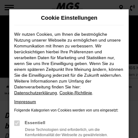
Zum
Hauptinhalt
Cookie Einstellungen
springen
Wir nutzen Cookies, um Ihnen die bestmögliche
Nutzung unserer Webseite zu ermöglichen und unsere
Kommunikation mit Ihnen zu verbessern. Wir
berücksichtigen hierbei Ihre Präferenzen und
verarbeiten Daten für Marketing und Statistiken nur,
wenn Sie uns Ihre Einwilligung geben. Wenn Sie zu
Die Anfänge von MGS: Wie alles begann in der MGS 
einem späteren Zeitpunkt Ihre Meinung ändern, können
Die Geschichte von MGS: Von Zweirädern 
Sie die Einwilligung jederzeit für die Zukunft widerrufen.
Weitere Informationen zum Umfang der
Datenverarbeitung finden Sie hier:
Startseite
Unternehmen
Neuigkeiten
Die Anfänge von MGS: Wie alles begann
Datenschutzerklärung
,
Cookie-Richtlinie
.
in der MGS History
Impressum
Folgende Kategorien von Cookies werden von uns eingesetzt:
Die Anfänge von MGS: Wie alles
Essentiell
begann in der MGS History
Diese Technologien sind erforderlich, um die
Die Geschichte von MGS: Von Zweirädern
Kernfunktionalität der Webseite zu gewährleisten.