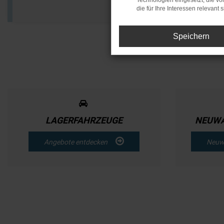
Technologien eingesetzt, die v
die für Ihre Interessen relevant s
Speichern
LAGERFAHRZEUGE
NEUWA
Angebote entdecken
Neuw