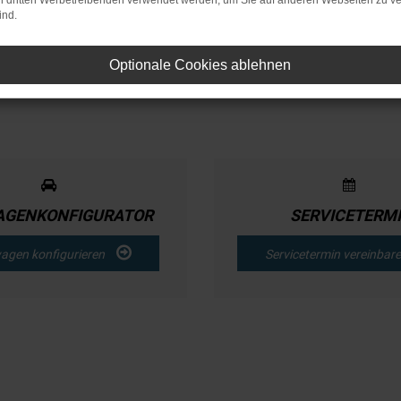
on dritten Werbetreibenden verwendet werden, um Sie auf anderen Webseiten zu ve
ind.
Optionale Cookies ablehnen
GENKONFIGURATOR
SERVICETERM
agen konfigurieren
Servicetermin vereinba