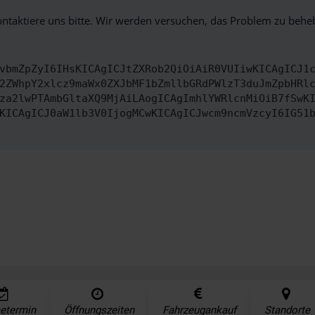
ontaktiere uns bitte. Wir werden versuchen, das Problem zu behe
vbmZpZyI6IHsKICAgICJtZXRob2QiOiAiR0VUIiwKICAgICJ1
2ZWhpY2xlcz9maWx0ZXJbMF1bZmllbGRdPWlzT3duJmZpbHRl
za2lwPTAmbGltaXQ9MjAiLAogICAgImhlYWRlcnMiOiB7fSwK
KICAgICJ0aW1lb3V0IjogMCwKICAgICJwcm9ncmVzcyI6IG51
cetermin
Öffnungszeiten
Fahrzeugankauf
Standorte