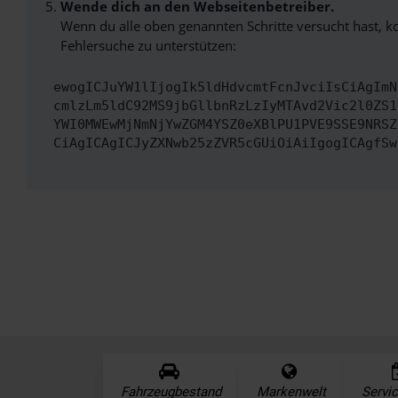
Wende dich an den Webseitenbetreiber.
Wenn du alle oben genannten Schritte versucht hast, k
Fehlersuche zu unterstützen:
ewogICJuYW1lIjogIk5ldHdvcmtFcnJvciIsCiAgImN
cmlzLm5ldC92MS9jbGllbnRzLzIyMTAvd2Vic2l0ZS1
YWI0MWEwMjNmNjYwZGM4YSZ0eXBlPU1PVE9SSE9NRSZ
CiAgICAgICJyZXNwb25zZVR5cGUiOiAiIgogICAgfSw
Fahrzeugbestand
Markenwelt
Servi