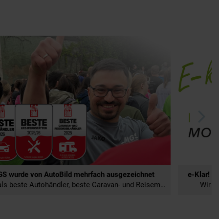
S wurde von AutoBild mehrfach ausgezeichnet
e-Klar! -
este Autohändler, beste Caravan- und Reisemobilhändler & beste KFZ-Werkstätten
Wir m