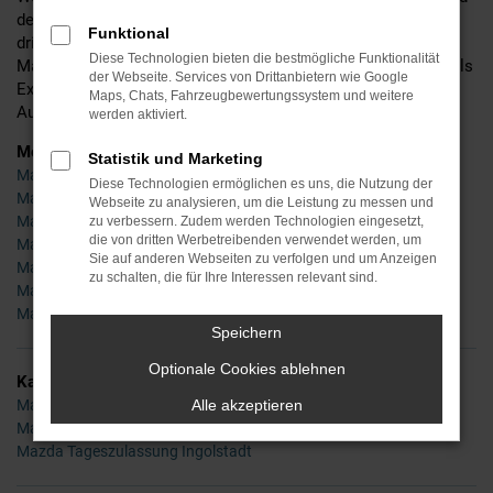
detaillierte Beratung und befinden uns mittlerweile in der
Funktional
dritten Generation. Ins Leben gerufen wurde Ihr Händler für
Diese Technologien bieten die bestmögliche Funktionalität
Mazda in Ingolstadt bereits im Jahr 1955 – seinerzeit noch als
der Webseite. Services von Drittanbietern wie Google
Experte für Zweiräder, doch schon bald waren wir auch im
Maps, Chats, Fahrzeugbewertungssystem und weitere
Autobereich tätig und sind es bis zum heutigen Tag.
werden aktiviert.
Modelle
Statistik und Marketing
Mazda 2 Ingolstadt
Diese Technologien ermöglichen es uns, die Nutzung der
Mazda 3 Ingolstadt
Webseite zu analysieren, um die Leistung zu messen und
Mazda 6 Ingolstadt
zu verbessern. Zudem werden Technologien eingesetzt,
die von dritten Werbetreibenden verwendet werden, um
Mazda CX-3 Ingolstadt
Sie auf anderen Webseiten zu verfolgen und um Anzeigen
Mazda CX-5 Ingolstadt
zu schalten, die für Ihre Interessen relevant sind.
Mazda MX-5 Ingolstadt
Mazda CX-30 Ingolstadt
Speichern
Optionale Cookies ablehnen
Kategorie
Mazda Gebrauchtwagen Ingolstadt
Alle akzeptieren
Mazda Neuwagen Ingolstadt
Mazda Tageszulassung Ingolstadt