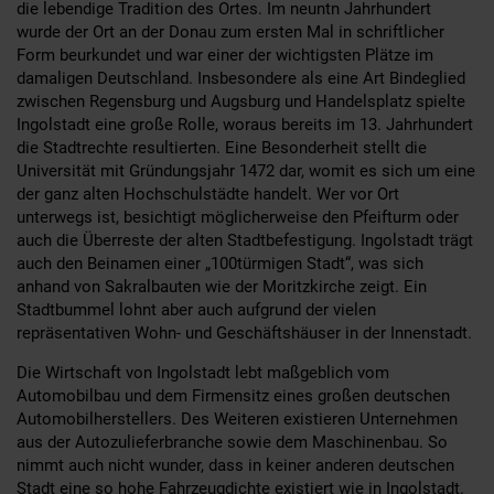
die lebendige Tradition des Ortes. Im neuntn Jahrhundert
wurde der Ort an der Donau zum ersten Mal in schriftlicher
Form beurkundet und war einer der wichtigsten Plätze im
damaligen Deutschland. Insbesondere als eine Art Bindeglied
zwischen Regensburg und Augsburg und Handelsplatz spielte
Ingolstadt eine große Rolle, woraus bereits im 13. Jahrhundert
die Stadtrechte resultierten. Eine Besonderheit stellt die
Universität mit Gründungsjahr 1472 dar, womit es sich um eine
der ganz alten Hochschulstädte handelt. Wer vor Ort
unterwegs ist, besichtigt möglicherweise den Pfeifturm oder
auch die Überreste der alten Stadtbefestigung. Ingolstadt trägt
auch den Beinamen einer „100türmigen Stadt“, was sich
anhand von Sakralbauten wie der Moritzkirche zeigt. Ein
Stadtbummel lohnt aber auch aufgrund der vielen
repräsentativen Wohn- und Geschäftshäuser in der Innenstadt.
Die Wirtschaft von Ingolstadt lebt maßgeblich vom
Automobilbau und dem Firmensitz eines großen deutschen
Automobilherstellers. Des Weiteren existieren Unternehmen
aus der Autozulieferbranche sowie dem Maschinenbau. So
nimmt auch nicht wunder, dass in keiner anderen deutschen
Stadt eine so hohe Fahrzeugdichte existiert wie in Ingolstadt.