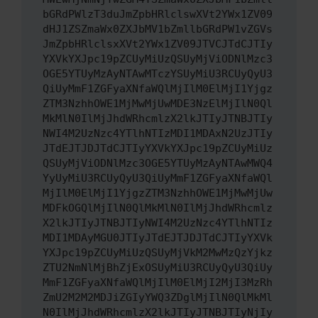
bGRdPWlzT3duJmZpbHRlclswXVt2YWx1ZV09
dHJ1ZSZmaWx0ZXJbMV1bZmllbGRdPW1vZGVs
JmZpbHRlclsxXVt2YWx1ZV09JTVCJTdCJTIy
YXVkYXJpc19pZCUyMiUzQSUyMjViODNlMzc3
OGE5YTUyMzAyNTAwMTczYSUyMiU3RCUyQyU3
QiUyMmF1ZGFyaXNfaWQlMjIlM0ElMjI1Yjgz
ZTM3NzhhOWE1MjMwMjUwMDE3NzElMjIlN0Ql
MkMlN0IlMjJhdWRhcmlzX2lkJTIyJTNBJTIy
NWI4M2UzNzc4YTlhNTIzMDI1MDAxN2UzJTIy
JTdEJTJDJTdCJTIyYXVkYXJpc19pZCUyMiUz
QSUyMjViODNlMzc3OGE5YTUyMzAyNTAwMWQ4
YyUyMiU3RCUyQyU3QiUyMmF1ZGFyaXNfaWQl
MjIlM0ElMjI1YjgzZTM3NzhhOWE1MjMwMjUw
MDFkOGQlMjIlN0QlMkMlN0IlMjJhdWRhcmlz
X2lkJTIyJTNBJTIyNWI4M2UzNzc4YTlhNTIz
MDI1MDAyMGU0JTIyJTdEJTJDJTdCJTIyYXVk
YXJpc19pZCUyMiUzQSUyMjVkM2MwMzQzYjkz
ZTU2NmNlMjBhZjExOSUyMiU3RCUyQyU3QiUy
MmF1ZGFyaXNfaWQlMjIlM0ElMjI2MjI3MzRh
ZmU2M2M2MDJiZGIyYWQ3ZDglMjIlN0QlMkMl
N0IlMjJhdWRhcmlzX2lkJTIyJTNBJTIyNjIy