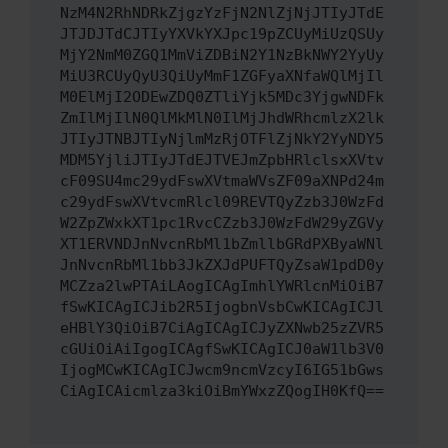
NzM4N2RhNDRkZjgzYzFjN2NlZjNjJTIyJTdE
JTJDJTdCJTIyYXVkYXJpc19pZCUyMiUzQSUy
MjY2NmM0ZGQ1MmViZDBiN2Y1NzBkNWY2YyUy
MiU3RCUyQyU3QiUyMmF1ZGFyaXNfaWQlMjIl
M0ElMjI2ODEwZDQ0ZTliYjk5MDc3YjgwNDFk
ZmIlMjIlN0QlMkMlN0IlMjJhdWRhcmlzX2lk
JTIyJTNBJTIyNjlmMzRjOTFlZjNkY2YyNDY5
MDM5YjliJTIyJTdEJTVEJmZpbHRlclsxXVtv
cF09SU4mc29ydFswXVtmaWVsZF09aXNPd24m
c29ydFswXVtvcmRlcl09REVTQyZzb3J0WzFd
W2ZpZWxkXT1pc1RvcCZzb3J0WzFdW29yZGVy
XT1ERVNDJnNvcnRbMl1bZmllbGRdPXByaWNl
JnNvcnRbMl1bb3JkZXJdPUFTQyZsaW1pdD0y
MCZza2lwPTAiLAogICAgImhlYWRlcnMiOiB7
fSwKICAgICJib2R5IjogbnVsbCwKICAgICJl
eHBlY3QiOiB7CiAgICAgICJyZXNwb25zZVR5
cGUiOiAiIgogICAgfSwKICAgICJ0aW1lb3V0
IjogMCwKICAgICJwcm9ncmVzcyI6IG51bGws
CiAgICAicmlza3kiOiBmYWxzZQogIH0KfQ==