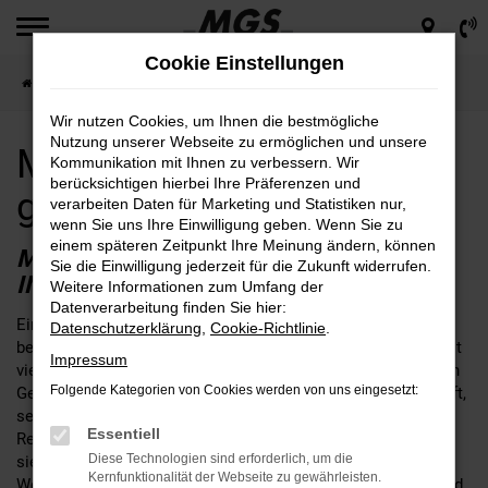
Zum
Hauptinhalt
Cookie Einstellungen
springen
Startseite
Ingolstadt
Mazda für Ingolstadt günstig kaufen
Wir nutzen Cookies, um Ihnen die bestmögliche
Nutzung unserer Webseite zu ermöglichen und unsere
Mazda für Ingolstadt
Kommunikation mit Ihnen zu verbessern. Wir
berücksichtigen hierbei Ihre Präferenzen und
günstig kaufen
verarbeiten Daten für Marketing und Statistiken nur,
wenn Sie uns Ihre Einwilligung geben. Wenn Sie zu
einem späteren Zeitpunkt Ihre Meinung ändern, können
MAZDA – EINE SEHR GUTE WAHL FÜR
Sie die Einwilligung jederzeit für die Zukunft widerrufen.
INGOLSTADT
Weitere Informationen zum Umfang der
Datenverarbeitung finden Sie hier:
Ein Mazda passt nach Ingolstadt, daran kann kein Zweifel
Datenschutzerklärung
,
Cookie-Richtlinie
.
bestehen. Fakt ist, dass die Fahrzeuge dieses Herstellers seit
Impressum
vielen Jahren das Straßenbild prägen und sich im alltäglichen
Folgende Kategorien von Cookies werden von uns eingesetzt:
Gebrauch perfekt bewähren. Wer seinen Mazda bei MGS kauft,
setzt auf einen Autohändler mit fester Verankerung in der
Essentiell
Region rund um Ingolstadt. Unser Unternehmen ist an gleich
Diese Technologien sind erforderlich, um die
sieben Standorten für Sie da und schreibt bis heute familiäre
Kernfunktionalität der Webseite zu gewährleisten.
Werte groß. Wir legen großen Wert auf eine umfangreiche und