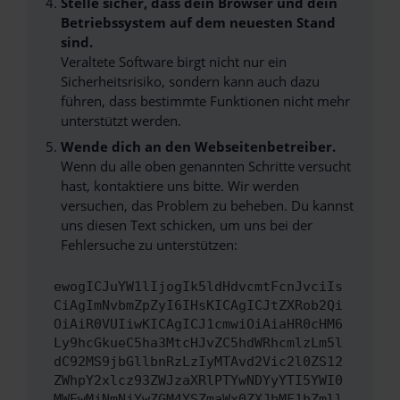
Stelle sicher, dass dein Browser und dein
Betriebssystem auf dem neuesten Stand
sind.
Veraltete Software birgt nicht nur ein
Sicherheitsrisiko, sondern kann auch dazu
führen, dass bestimmte Funktionen nicht mehr
unterstützt werden.
Wende dich an den Webseitenbetreiber.
Wenn du alle oben genannten Schritte versucht
hast, kontaktiere uns bitte. Wir werden
versuchen, das Problem zu beheben. Du kannst
uns diesen Text schicken, um uns bei der
Fehlersuche zu unterstützen:
ewogICJuYW1lIjogIk5ldHdvcmtFcnJvciIs
CiAgImNvbmZpZyI6IHsKICAgICJtZXRob2Qi
OiAiR0VUIiwKICAgICJ1cmwiOiAiaHR0cHM6
Ly9hcGkueC5ha3MtcHJvZC5hdWRhcmlzLm5l
dC92MS9jbGllbnRzLzIyMTAvd2Vic2l0ZS12
ZWhpY2xlcz93ZWJzaXRlPTYwNDYyYTI5YWI0
MWEwMjNmNjYwZGM4YSZmaWx0ZXJbMF1bZmll