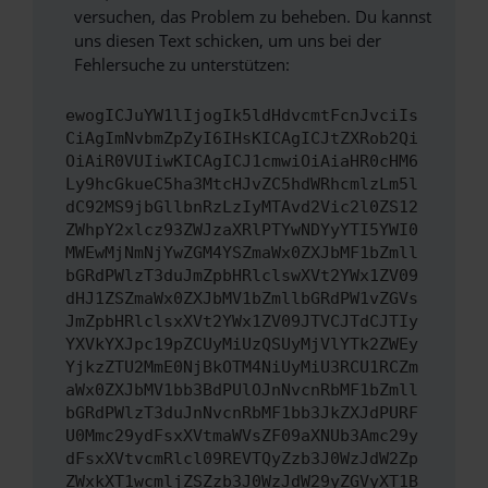
versuchen, das Problem zu beheben. Du kannst
uns diesen Text schicken, um uns bei der
Fehlersuche zu unterstützen:
ewogICJuYW1lIjogIk5ldHdvcmtFcnJvciIs
CiAgImNvbmZpZyI6IHsKICAgICJtZXRob2Qi
OiAiR0VUIiwKICAgICJ1cmwiOiAiaHR0cHM6
Ly9hcGkueC5ha3MtcHJvZC5hdWRhcmlzLm5l
dC92MS9jbGllbnRzLzIyMTAvd2Vic2l0ZS12
ZWhpY2xlcz93ZWJzaXRlPTYwNDYyYTI5YWI0
MWEwMjNmNjYwZGM4YSZmaWx0ZXJbMF1bZmll
bGRdPWlzT3duJmZpbHRlclswXVt2YWx1ZV09
dHJ1ZSZmaWx0ZXJbMV1bZmllbGRdPW1vZGVs
JmZpbHRlclsxXVt2YWx1ZV09JTVCJTdCJTIy
YXVkYXJpc19pZCUyMiUzQSUyMjVlYTk2ZWEy
YjkzZTU2MmE0NjBkOTM4NiUyMiU3RCU1RCZm
aWx0ZXJbMV1bb3BdPUlOJnNvcnRbMF1bZmll
bGRdPWlzT3duJnNvcnRbMF1bb3JkZXJdPURF
U0Mmc29ydFsxXVtmaWVsZF09aXNUb3Amc29y
dFsxXVtvcmRlcl09REVTQyZzb3J0WzJdW2Zp
ZWxkXT1wcmljZSZzb3J0WzJdW29yZGVyXT1B