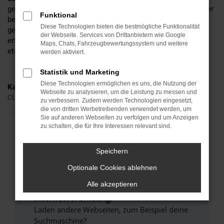
gerne hinsichtlich der Motorisierung, der Lackfarbe und all der
Funktional
bereitstehenden Extras, unterbreiten Ihnen auf Wunsch aber
Diese Technologien bieten die bestmögliche Funktionalität
gerne auch noch alternative Vorschläge. Ihr Vorteil: wir sind
der Webseite. Services von Drittanbietern wie Google
erfahren und verkaufen die Fahrzeuge gleich mehrerer
Maps, Chats, Fahrzeugbewertungssystem und weitere
etablierter Hersteller.
werden aktiviert.
Statistik und Marketing
Diese Technologien ermöglichen es uns, die Nutzung der
Kategorie
Webseite zu analysieren, um die Leistung zu messen und
CUPRA Formentor Gebrauchtwagen Ingolstadt
zu verbessern. Zudem werden Technologien eingesetzt,
die von dritten Werbetreibenden verwendet werden, um
Sie auf anderen Webseiten zu verfolgen und um Anzeigen
zu schalten, die für Ihre Interessen relevant sind.
FEHLER: NETWORK ERROR
Speichern
Beim Laden ist ein Fehler aufgetreten.
Optionale Cookies ablehnen
Hier sind ein paar Tipps, die dir helfen können:
Alle akzeptieren
Überprüfe deine Firewall und deine
Internetverbindung.
Laden andere Webseiten, zum Beispiel deine
Suchmaschine?