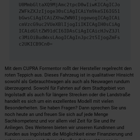
U0MmbGltaXQ9MjAmc2tpcD0wIiwKICAgICJo
ZWFkZXJzIjoge30sCiAgICAiYm9keSI6IG51
bGwsCiAgICAiZXhwZWN0IjogewogICAgICAi
cmVzcG9uc2VUeXBlIjogIiIKICAgIH0sCiAg
ICAidGltZW91dCI6IDAsCiAgICAicHJvZ3Jl
c3MiOiBudWxsLAogICAgInJpc2t5IjogZmFs
c2UKICB9Cn0=
Mit dem CUPRA Formentor rollt der Hersteller regelrecht den
roten Teppich aus. Dieses Fahrzeug ist in qualitativer Hinsicht
sowohl als Gebrauchtwagen als auch als Neuwagen rundum
überzeugend. Sowohl für Fahrten auf dem Stadtgebiet von
Ingolstadt als auch für längere Strecken oder die Landstraße
handelt es sich um ein exzellentes Modell mit vielen
Besonderheiten. Sie haben Fragen? Dann sprechen Sie uns
noch heute an und freuen Sie sich auf jede Menge
Sachkompetenz und vor allem viel Zeit für Sie und Ihr
Anliegen. Des Weiteren bieten wir unseren Kundinnen und
Kunden aus Ingolstadt die Möglichkeit einer Finanzierung und