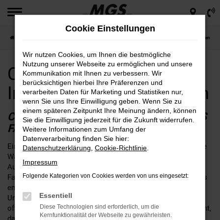
Zum
Hauptinhalt
Cookie Einstellungen
springen
Startseite
Ingolstadt
CUPRA
CUPRA Formentor für Ingolstadt günstig kaufen
Wir nutzen Cookies, um Ihnen die bestmögliche
Nutzung unserer Webseite zu ermöglichen und unsere
CUPRA Formentor für
Kommunikation mit Ihnen zu verbessern. Wir
berücksichtigen hierbei Ihre Präferenzen und
Ingolstadt günstig kaufen
verarbeiten Daten für Marketing und Statistiken nur,
wenn Sie uns Ihre Einwilligung geben. Wenn Sie zu
einem späteren Zeitpunkt Ihre Meinung ändern, können
CUPRA FORMENTOR – IHR PERFEKTES
Sie die Einwilligung jederzeit für die Zukunft widerrufen.
FAHRZEUG FÜR INGOLSTADT
Weitere Informationen zum Umfang der
Datenverarbeitung finden Sie hier:
Ein CUPRA Formentor für Ingolstadt ist ganz sicher eine gute
Datenschutzerklärung
,
Cookie-Richtlinie
.
Wahl. Aus der Erfahrung aus mehr als 65 Jahren im
Impressum
Automobilbereich und drei Generationen eines traditionellen
Folgende Kategorien von Cookies werden von uns eingesetzt:
Familienbetriebs, können wir dieses Modell guten Gewissens
empfehlen. Aus Ingolstadt ist der Weg zu MGS nicht weit.
Essentiell
Unser Unternehmen schreibt Beratung groß und hat stets ein
Diese Technologien sind erforderlich, um die
offenes Ohr für Ihre individuellen Bedürfnisse. Wenn fest steht,
Kernfunktionalität der Webseite zu gewährleisten.
dass es der CUPRA Formentor werden soll, beraten wir Sie