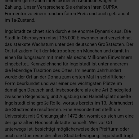
nehmen gerne auch Ihren aktuellen Gebrauchtwagen in
Zahlung. Unser Versprechen: Sie erhalten Ihren CUPRA
Formentor zu einem rundum fairen Preis und auch gebraucht
im 1a-Zustand.
Ingolstadt zeichnet sich durch eine enorme Dynamik aus. Die
Stadt in Oberbayern misst 135.000 Einwohner und verzeichnet
das stärkste Wachstum unter den deutschen Großstädten. Der
Ort ist zudem Teil der Metropolregion München und damit in
einen Ballungsraum mit mehr als sechs Millionen Einwohnern
eingebettet. Kennzeichnend für Ingolstadt ist unter anderem
die lebendige Tradition des Ortes. Im neuntn Jahrhundert
wurde der Ort an der Donau zum ersten Mal in schriftlicher
Form beurkundet und war einer der wichtigsten Plätze im
damaligen Deutschland. Insbesondere als eine Art Bindeglied
zwischen Regensburg und Augsburg und Handelsplatz spielte
Ingolstadt eine große Rolle, woraus bereits im 13. Jahrhundert
die Stadtrechte resultierten. Eine Besonderheit stellt die
Universität mit Gründungsjahr 1472 dar, womit es sich um eine
der ganz alten Hochschulstädte handelt. Wer vor Ort
unterwegs ist, besichtigt möglicherweise den Pfeifturm oder
auch die Überreste der alten Stadtbefestigung. Ingolstadt trägt