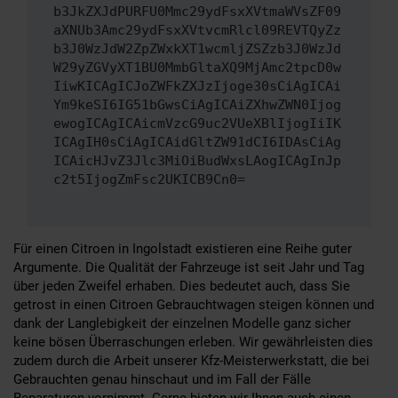
b3JkZXJdPURFU0Mmc29ydFsxXVtmaWVsZF09
aXNUb3Amc29ydFsxXVtvcmRlcl09REVTQyZz
b3J0WzJdW2ZpZWxkXT1wcmljZSZzb3J0WzJd
W29yZGVyXT1BU0MmbGltaXQ9MjAmc2tpcD0w
IiwKICAgICJoZWFkZXJzIjoge30sCiAgICAi
Ym9keSI6IG51bGwsCiAgICAiZXhwZWN0Ijog
ewogICAgICAicmVzcG9uc2VUeXBlIjogIiIK
ICAgIH0sCiAgICAidGltZW91dCI6IDAsCiAg
ICAicHJvZ3Jlc3MiOiBudWxsLAogICAgInJp
c2t5IjogZmFsc2UKICB9Cn0=
Für einen Citroen in Ingolstadt existieren eine Reihe guter
Argumente. Die Qualität der Fahrzeuge ist seit Jahr und Tag
über jeden Zweifel erhaben. Dies bedeutet auch, dass Sie
getrost in einen Citroen Gebrauchtwagen steigen können und
dank der Langlebigkeit der einzelnen Modelle ganz sicher
keine bösen Überraschungen erleben. Wir gewährleisten dies
zudem durch die Arbeit unserer Kfz-Meisterwerkstatt, die bei
Gebrauchten genau hinschaut und im Fall der Fälle
Reparaturen vornimmt. Gerne bieten wir Ihnen auch einen