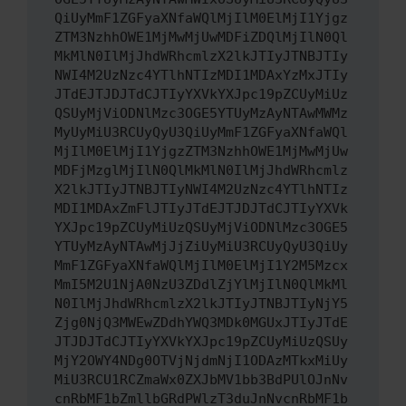
QiUyMmF1ZGFyaXNfaWQlMjIlM0ElMjI1Yjgz
ZTM3NzhhOWE1MjMwMjUwMDFiZDQlMjIlN0Ql
MkMlN0IlMjJhdWRhcmlzX2lkJTIyJTNBJTIy
NWI4M2UzNzc4YTlhNTIzMDI1MDAxYzMxJTIy
JTdEJTJDJTdCJTIyYXVkYXJpc19pZCUyMiUz
QSUyMjViODNlMzc3OGE5YTUyMzAyNTAwMWMz
MyUyMiU3RCUyQyU3QiUyMmF1ZGFyaXNfaWQl
MjIlM0ElMjI1YjgzZTM3NzhhOWE1MjMwMjUw
MDFjMzglMjIlN0QlMkMlN0IlMjJhdWRhcmlz
X2lkJTIyJTNBJTIyNWI4M2UzNzc4YTlhNTIz
MDI1MDAxZmFlJTIyJTdEJTJDJTdCJTIyYXVk
YXJpc19pZCUyMiUzQSUyMjViODNlMzc3OGE5
YTUyMzAyNTAwMjJjZiUyMiU3RCUyQyU3QiUy
MmF1ZGFyaXNfaWQlMjIlM0ElMjI1Y2M5Mzcx
MmI5M2U1NjA0NzU3ZDdlZjYlMjIlN0QlMkMl
N0IlMjJhdWRhcmlzX2lkJTIyJTNBJTIyNjY5
Zjg0NjQ3MWEwZDdhYWQ3MDk0MGUxJTIyJTdE
JTJDJTdCJTIyYXVkYXJpc19pZCUyMiUzQSUy
MjY2OWY4NDg0OTVjNjdmNjI1ODAzMTkxMiUy
MiU3RCU1RCZmaWx0ZXJbMV1bb3BdPUlOJnNv
cnRbMF1bZmllbGRdPWlzT3duJnNvcnRbMF1b