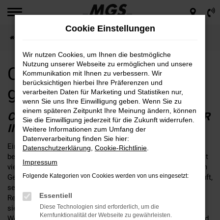
Zum
Hauptinhalt
Cookie Einstellungen
springen
Startseite
Ingolstadt
Citroen für Ingolstadt günstig kaufen
Wir nutzen Cookies, um Ihnen die bestmögliche
Nutzung unserer Webseite zu ermöglichen und unsere
Citroen für Ingolstadt
Kommunikation mit Ihnen zu verbessern. Wir
berücksichtigen hierbei Ihre Präferenzen und
günstig kaufen
verarbeiten Daten für Marketing und Statistiken nur,
wenn Sie uns Ihre Einwilligung geben. Wenn Sie zu
einem späteren Zeitpunkt Ihre Meinung ändern, können
CITROEN – EINE SEHR GUTE WAHL FÜR
Sie die Einwilligung jederzeit für die Zukunft widerrufen.
INGOLSTADT
Weitere Informationen zum Umfang der
Datenverarbeitung finden Sie hier:
Ein Citroen passt nach Ingolstadt, daran kann kein Zweifel
Datenschutzerklärung
,
Cookie-Richtlinie
.
bestehen. Fakt ist, dass die Fahrzeuge dieses Herstellers seit
Impressum
vielen Jahren das Straßenbild prägen und sich im alltäglichen
Folgende Kategorien von Cookies werden von uns eingesetzt:
Gebrauch perfekt bewähren. Wer seinen Citroen bei MGS kauft,
setzt auf einen Autohändler mit fester Verankerung in der
Essentiell
Region rund um Ingolstadt. Unser Unternehmen ist an gleich
Diese Technologien sind erforderlich, um die
sieben Standorten für Sie da und schreibt bis heute familiäre
Kernfunktionalität der Webseite zu gewährleisten.
Werte groß. Wir legen großen Wert auf eine umfangreiche und