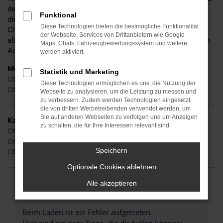
detaillierte Beratung und befinden uns mittlerweile in der
Funktional
dritten Generation. Ins Leben gerufen wurde Ihr Händler für
Diese Technologien bieten die bestmögliche Funktionalität
Citroen in Ingolstadt bereits im Jahr 1955 – seinerzeit noch
der Webseite. Services von Drittanbietern wie Google
als Experte für Zweiräder, doch schon bald waren wir auch im
Maps, Chats, Fahrzeugbewertungssystem und weitere
Autobereich tätig und sind es bis zum heutigen Tag.
werden aktiviert.
Modelle
Statistik und Marketing
Citroen Berlingo Ingolstadt
Diese Technologien ermöglichen es uns, die Nutzung der
Citroen C3 Ingolstadt
Webseite zu analysieren, um die Leistung zu messen und
zu verbessern. Zudem werden Technologien eingesetzt,
die von dritten Werbetreibenden verwendet werden, um
Sie auf anderen Webseiten zu verfolgen und um Anzeigen
Kategorie
zu schalten, die für Ihre Interessen relevant sind.
Citroen Tageszulassung Ingolstadt
Citroen Neuwagen Ingolstadt
Speichern
Citroen Gebrauchtwagen Ingolstadt
Optionale Cookies ablehnen
Alle akzeptieren
FEHLER: NETWORK ERROR
Beim Laden ist ein Fehler aufgetreten.