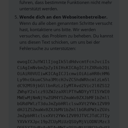
führen, dass bestimmte Funktionen nicht mehr
unterstützt werden.
Wende dich an den Webseitenbetreiber.
Wenn du alle oben genannten Schritte versucht
hast, kontaktiere uns bitte. Wir werden
versuchen, das Problem zu beheben. Du kannst
uns diesen Text schicken, um uns bei der
Fehlersuche zu unterstützen:
ewogICJuYW1lIjogIk5ldHdvcmtFcnJvciIs
CiAgImNvbmZpZyI6IHsKICAgICJtZXRob2Qi
OiAiR0VUIiwKICAgICJ1cmwiOiAiaHR0cHM6
Ly9hcGkueC5ha3MtcHJvZC5hdWRhcmlzLm5l
dC92MS9jbGllbnRzLzIyMTAvd2Vic2l0ZS12
ZWhpY2xlcz93ZWJzaXRlPTYwNDYyYTI5YWI0
MWEwMjNmNjYwZGM4YSZmaWx0ZXJbMF1bZmll
bGRdPWlzT3duJmZpbHRlclswXVt2YWx1ZV09
dHJ1ZSZmaWx0ZXJbMV1bZmllbGRdPW1vZGVs
JmZpbHRlclsxXVt2YWx1ZV09JTVCJTdCJTIy
YXVkYXJpc19pZCUyMiUzQSUyMjViODNlMzc3
OGE5YTUyMzAyNTAwMWIxOSUyMiU3RCUyQyU3