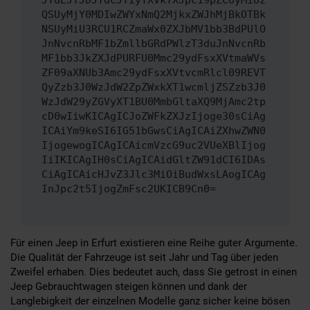
JTdEJTJDJTdCJTIyYXVkYXJpc19pZCUyMiUz
QSUyMjY0MDIwZWYxNmQ2MjkxZWJhMjBkOTBk
NSUyMiU3RCU1RCZmaWx0ZXJbMV1bb3BdPUlO
JnNvcnRbMF1bZmllbGRdPWlzT3duJnNvcnRb
MF1bb3JkZXJdPURFU0Mmc29ydFsxXVtmaWVs
ZF09aXNUb3Amc29ydFsxXVtvcmRlcl09REVT
QyZzb3J0WzJdW2ZpZWxkXT1wcmljZSZzb3J0
WzJdW29yZGVyXT1BU0MmbGltaXQ9MjAmc2tp
cD0wIiwKICAgICJoZWFkZXJzIjoge30sCiAg
ICAiYm9keSI6IG51bGwsCiAgICAiZXhwZWN0
IjogewogICAgICAicmVzcG9uc2VUeXBlIjog
IiIKICAgIH0sCiAgICAidGltZW91dCI6IDAs
CiAgICAicHJvZ3Jlc3MiOiBudWxsLAogICAg
InJpc2t5IjogZmFsc2UKICB9Cn0=
Für einen Jeep in Erfurt existieren eine Reihe guter Argumente.
Die Qualität der Fahrzeuge ist seit Jahr und Tag über jeden
Zweifel erhaben. Dies bedeutet auch, dass Sie getrost in einen
Jeep Gebrauchtwagen steigen können und dank der
Langlebigkeit der einzelnen Modelle ganz sicher keine bösen