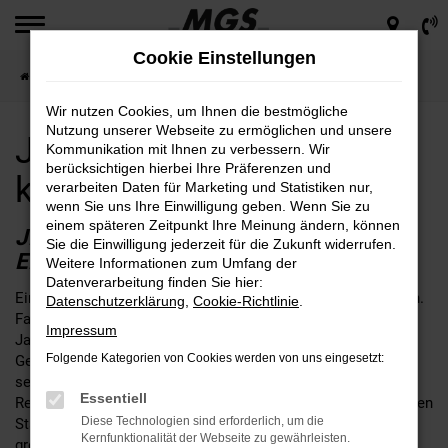
Zum
Hauptinhalt
Cookie Einstellungen
springen
Startseite
Erfurt
Jeep für Erfurt günstig kaufen
Wir nutzen Cookies, um Ihnen die bestmögliche
Nutzung unserer Webseite zu ermöglichen und unsere
Jeep für Erfurt günstig
Kommunikation mit Ihnen zu verbessern. Wir
berücksichtigen hierbei Ihre Präferenzen und
kaufen
verarbeiten Daten für Marketing und Statistiken nur,
wenn Sie uns Ihre Einwilligung geben. Wenn Sie zu
einem späteren Zeitpunkt Ihre Meinung ändern, können
JEEP – EINE SEHR GUTE WAHL FÜR
Sie die Einwilligung jederzeit für die Zukunft widerrufen.
ERFURT
Weitere Informationen zum Umfang der
Datenverarbeitung finden Sie hier:
Ein Jeep passt nach Erfurt, daran kann kein Zweifel bestehen.
Datenschutzerklärung
,
Cookie-Richtlinie
.
Fakt ist, dass die Fahrzeuge dieses Herstellers seit vielen
Impressum
Jahren das Straßenbild prägen und sich im alltäglichen
Folgende Kategorien von Cookies werden von uns eingesetzt:
Gebrauch perfekt bewähren. Wer seinen Jeep bei MGS kauft,
setzt auf einen Autohändler mit fester Verankerung in der
Essentiell
Region rund um Erfurt. Unser Unternehmen ist an gleich sieben
Diese Technologien sind erforderlich, um die
Standorten für Sie da und schreibt bis heute familiäre Werte
Kernfunktionalität der Webseite zu gewährleisten.
groß. Wir legen großen Wert auf eine umfangreiche und