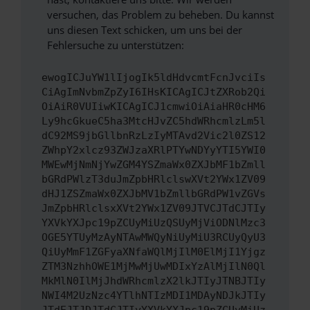
versuchen, das Problem zu beheben. Du kannst
uns diesen Text schicken, um uns bei der
Fehlersuche zu unterstützen:
ewogICJuYW1lIjogIk5ldHdvcmtFcnJvciIs
CiAgImNvbmZpZyI6IHsKICAgICJtZXRob2Qi
OiAiR0VUIiwKICAgICJ1cmwiOiAiaHR0cHM6
Ly9hcGkueC5ha3MtcHJvZC5hdWRhcmlzLm5l
dC92MS9jbGllbnRzLzIyMTAvd2Vic2l0ZS12
ZWhpY2xlcz93ZWJzaXRlPTYwNDYyYTI5YWI0
MWEwMjNmNjYwZGM4YSZmaWx0ZXJbMF1bZmll
bGRdPWlzT3duJmZpbHRlclswXVt2YWx1ZV09
dHJ1ZSZmaWx0ZXJbMV1bZmllbGRdPW1vZGVs
JmZpbHRlclsxXVt2YWx1ZV09JTVCJTdCJTIy
YXVkYXJpc19pZCUyMiUzQSUyMjViODNlMzc3
OGE5YTUyMzAyNTAwMWQyNiUyMiU3RCUyQyU3
QiUyMmF1ZGFyaXNfaWQlMjIlM0ElMjI1Yjgz
ZTM3NzhhOWE1MjMwMjUwMDIxYzAlMjIlN0Ql
MkMlN0IlMjJhdWRhcmlzX2lkJTIyJTNBJTIy
NWI4M2UzNzc4YTlhNTIzMDI1MDAyNDJkJTIy