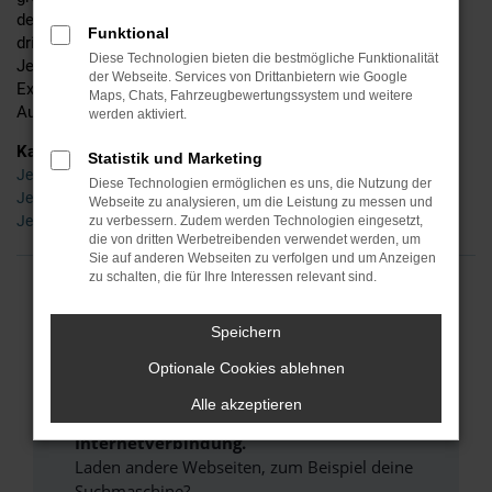
detaillierte Beratung und befinden uns mittlerweile in der
Funktional
dritten Generation. Ins Leben gerufen wurde Ihr Händler für
Diese Technologien bieten die bestmögliche Funktionalität
Jeep in Erfurt bereits im Jahr 1955 – seinerzeit noch als
der Webseite. Services von Drittanbietern wie Google
Experte für Zweiräder, doch schon bald waren wir auch im
Maps, Chats, Fahrzeugbewertungssystem und weitere
Autobereich tätig und sind es bis zum heutigen Tag.
werden aktiviert.
Kategorie
Statistik und Marketing
Jeep Neuwagen Erfurt
Diese Technologien ermöglichen es uns, die Nutzung der
Jeep Gebrauchtwagen Erfurt
Webseite zu analysieren, um die Leistung zu messen und
Jeep Tageszulassung Erfurt
zu verbessern. Zudem werden Technologien eingesetzt,
die von dritten Werbetreibenden verwendet werden, um
Sie auf anderen Webseiten zu verfolgen und um Anzeigen
zu schalten, die für Ihre Interessen relevant sind.
FEHLER: NETWORK ERROR
Speichern
Beim Laden ist ein Fehler aufgetreten.
Optionale Cookies ablehnen
Hier sind ein paar Tipps, die dir helfen können:
Alle akzeptieren
Überprüfe deine Firewall und deine
Internetverbindung.
Laden andere Webseiten, zum Beispiel deine
Suchmaschine?