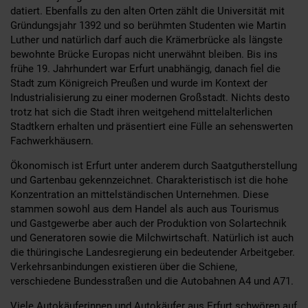
datiert. Ebenfalls zu den alten Orten zählt die Universität mit
Gründungsjahr 1392 und so berühmten Studenten wie Martin
Luther und natürlich darf auch die Krämerbrücke als längste
bewohnte Brücke Europas nicht unerwähnt bleiben. Bis ins
frühe 19. Jahrhundert war Erfurt unabhängig, danach fiel die
Stadt zum Königreich Preußen und wurde im Kontext der
Industrialisierung zu einer modernen Großstadt. Nichts desto
trotz hat sich die Stadt ihren weitgehend mittelalterlichen
Stadtkern erhalten und präsentiert eine Fülle an sehenswerten
Fachwerkhäusern.
Ökonomisch ist Erfurt unter anderem durch Saatgutherstellung
und Gartenbau gekennzeichnet. Charakteristisch ist die hohe
Konzentration an mittelständischen Unternehmen. Diese
stammen sowohl aus dem Handel als auch aus Tourismus
und Gastgewerbe aber auch der Produktion von Solartechnik
und Generatoren sowie die Milchwirtschaft. Natürlich ist auch
die thüringische Landesregierung ein bedeutender Arbeitgeber.
Verkehrsanbindungen existieren über die Schiene,
verschiedene Bundesstraßen und die Autobahnen A4 und A71.
Viele Autokäuferinnen und Autokäufer aus Erfurt schwören auf