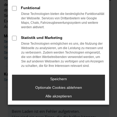
detaillierte Beratung und befinden uns mittlerweile in der
Funktional
dritten Generation. Ins Leben gerufen wurde Ihr Händler für
Diese Technologien bieten die bestmögliche Funktionalität
Seat in Dresden bereits im Jahr 1955 – seinerzeit noch als
der Webseite. Services von Drittanbietern wie Google
Experte für Zweiräder, doch schon bald waren wir auch im
Maps, Chats, Fahrzeugbewertungssystem und weitere
Autobereich tätig und sind es bis zum heutigen Tag.
werden aktiviert.
Modelle
Statistik und Marketing
Seat Arona Dresden
Diese Technologien ermöglichen es uns, die Nutzung der
Seat Ateca Dresden
Webseite zu analysieren, um die Leistung zu messen und
Seat Ibiza Dresden
zu verbessern. Zudem werden Technologien eingesetzt,
die von dritten Werbetreibenden verwendet werden, um
Seat Leon Dresden
Sie auf anderen Webseiten zu verfolgen und um Anzeigen
zu schalten, die für Ihre Interessen relevant sind.
Kategorie
Speichern
Seat Gebrauchtwagen Dresden
Optionale Cookies ablehnen
Alle akzeptieren
FEHLER: NETWORK ERROR
Beim Laden ist ein Fehler aufgetreten.