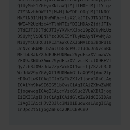
QiUyMmF1ZGFyaXNfaWQlMjIlM0ElMjI1Yjgz
ZTM3NzhhOWE1MjMwMjUwMDFiODglMjIlN0Ql
MkMlN0IlMjJhdWRhcmlzX2lkJTIyJTNBJTIy
NWI4M2UzNzc4YTlhNTIzMDI1MDAxZjdjJTIy
JTdEJTJDJTdCJTIyYXVkYXJpc19pZCUyMiUz
QSUyMjViODNlMzc3OGE5YTUyMzAyNTAwMjAx
MiUyMiU3RCU1RCZmaWx0ZXJbMV1bb3BdPUlO
JnNvcnRbMF1bZmllbGRdPWlzT3duJnNvcnRb
MF1bb3JkZXJdPURFU0Mmc29ydFsxXVtmaWVs
ZF09aXNUb3Amc29ydFsxXVtvcmRlcl09REVT
QyZzb3J0WzJdW2ZpZWxkXT1wcmljZSZzb3J0
WzJdW29yZGVyXT1BU0MmbGltaXQ9MjAmc2tp
cD0wIiwKICAgICJoZWFkZXJzIjoge30sCiAg
ICAiYm9keSI6IG51bGwsCiAgICAiZXhwZWN0
IjogewogICAgICAicmVzcG9uc2VUeXBlIjog
IiIKICAgIH0sCiAgICAidGltZW91dCI6IDAs
CiAgICAicHJvZ3Jlc3MiOiBudWxsLAogICAg
InJpc2t5IjogZmFsc2UKICB9Cn0=