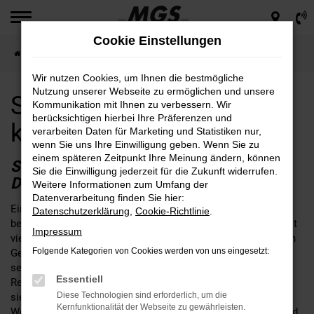
Zum
Hauptinhalt
Cookie Einstellungen
springen
Startseite
Dresden
Seat für Dresden günstig kaufen
Wir nutzen Cookies, um Ihnen die bestmögliche
Nutzung unserer Webseite zu ermöglichen und unsere
Seat für Dresden günstig
Kommunikation mit Ihnen zu verbessern. Wir
berücksichtigen hierbei Ihre Präferenzen und
kaufen
verarbeiten Daten für Marketing und Statistiken nur,
wenn Sie uns Ihre Einwilligung geben. Wenn Sie zu
einem späteren Zeitpunkt Ihre Meinung ändern, können
SEAT – EINE SEHR GUTE WAHL FÜR
Sie die Einwilligung jederzeit für die Zukunft widerrufen.
DRESDEN
Weitere Informationen zum Umfang der
Datenverarbeitung finden Sie hier:
Ein Seat passt nach Dresden, daran kann kein Zweifel
Datenschutzerklärung
,
Cookie-Richtlinie
.
bestehen. Fakt ist, dass die Fahrzeuge dieses Herstellers seit
Impressum
vielen Jahren das Straßenbild prägen und sich im alltäglichen
Folgende Kategorien von Cookies werden von uns eingesetzt:
Gebrauch perfekt bewähren. Wer seinen Seat bei MGS kauft,
setzt auf einen Autohändler mit fester Verankerung in der
Essentiell
Region rund um Dresden. Unser Unternehmen ist an gleich
Diese Technologien sind erforderlich, um die
sieben Standorten für Sie da und schreibt bis heute familiäre
Kernfunktionalität der Webseite zu gewährleisten.
Werte groß. Wir legen großen Wert auf eine umfangreiche und