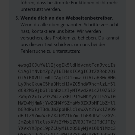
führen, dass bestimmte Funktionen nicht mehr
unterstützt werden.
Wende dich an den Webseitenbetreiber.
Wenn du alle oben genannten Schritte versucht
hast, kontaktiere uns bitte. Wir werden
versuchen, das Problem zu beheben. Du kannst
uns diesen Text schicken, um uns bei der
Fehlersuche zu unterstützen:
ewogICJuYW1lIjogIk5ldHdvcmtFcnJvciIs
CiAgImNvbmZpZyI6IHsKICAgICJtZXRob2Qi
OiAiR0VUIiwKICAgICJ1cmwiOiAiaHR0cHM6
Ly9hcGkueC5ha3MtcHJvZC5hdWRhcmlzLm5l
dC92MS9jbGllbnRzLzIyMTAvd2Vic2l0ZS12
ZWhpY2xlcz93ZWJzaXRlPTYwNDYyYTI5YWI0
MWEwMjNmNjYwZGM4YSZmaWx0ZXJbMF1bZmll
bGRdPWlzT3duJmZpbHRlclswXVt2YWx1ZV09
dHJ1ZSZmaWx0ZXJbMV1bZmllbGRdPW1vZGVs
JmZpbHRlclsxXVt2YWx1ZV09JTVCJTdCJTIy
YXVkYXJpc19pZCUyMiUzQSUyMjViODNlMzc3
OGE5YTUyMzAyNTAwMWI3ZSUyMiU3RCUyQyU3