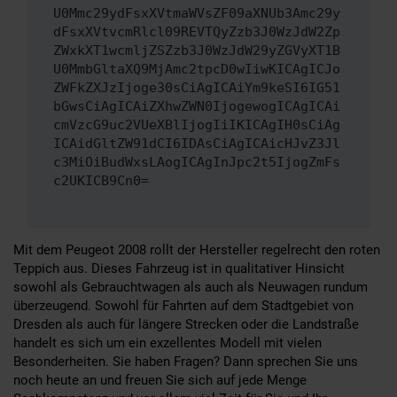
U0Mmc29ydFsxXVtmaWVsZF09aXNUb3Amc29y
dFsxXVtvcmRlcl09REVTQyZzb3J0WzJdW2Zp
ZWxkXT1wcmljZSZzb3J0WzJdW29yZGVyXT1B
U0MmbGltaXQ9MjAmc2tpcD0wIiwKICAgICJo
ZWFkZXJzIjoge30sCiAgICAiYm9keSI6IG51
bGwsCiAgICAiZXhwZWN0IjogewogICAgICAi
cmVzcG9uc2VUeXBlIjogIiIKICAgIH0sCiAg
ICAidGltZW91dCI6IDAsCiAgICAicHJvZ3Jl
c3MiOiBudWxsLAogICAgInJpc2t5IjogZmFs
c2UKICB9Cn0=
Mit dem Peugeot 2008 rollt der Hersteller regelrecht den roten
Teppich aus. Dieses Fahrzeug ist in qualitativer Hinsicht
sowohl als Gebrauchtwagen als auch als Neuwagen rundum
überzeugend. Sowohl für Fahrten auf dem Stadtgebiet von
Dresden als auch für längere Strecken oder die Landstraße
handelt es sich um ein exzellentes Modell mit vielen
Besonderheiten. Sie haben Fragen? Dann sprechen Sie uns
noch heute an und freuen Sie sich auf jede Menge