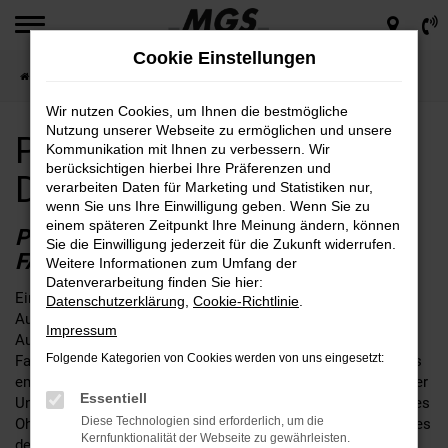
Zum
Hauptinhalt
Cookie Einstellungen
springen
Startseite
Dresden
Peugeot
Peugeot 2008 für Dresden günstig kaufen
Wir nutzen Cookies, um Ihnen die bestmögliche
Nutzung unserer Webseite zu ermöglichen und unsere
Peugeot 2008 für
Kommunikation mit Ihnen zu verbessern. Wir
berücksichtigen hierbei Ihre Präferenzen und
Dresden günstig kaufen
verarbeiten Daten für Marketing und Statistiken nur,
wenn Sie uns Ihre Einwilligung geben. Wenn Sie zu
einem späteren Zeitpunkt Ihre Meinung ändern, können
PEUGEOT 2008 – IHR PERFEKTES
Sie die Einwilligung jederzeit für die Zukunft widerrufen.
FAHRZEUG FÜR DRESDEN
Weitere Informationen zum Umfang der
Datenverarbeitung finden Sie hier:
Ein Peugeot 2008 für Dresden ist ganz sicher eine gute Wahl.
Datenschutzerklärung
,
Cookie-Richtlinie
.
Aus der Erfahrung aus mehr als 65 Jahren im
Impressum
Automobilbereich und drei Generationen eines traditionellen
Folgende Kategorien von Cookies werden von uns eingesetzt:
Familienbetriebs, können wir dieses Modell guten Gewissens
empfehlen. Aus Dresden ist der Weg zu MGS nicht weit. Unser
Essentiell
Unternehmen schreibt Beratung groß und hat stets ein offenes
Diese Technologien sind erforderlich, um die
Ohr für Ihre individuellen Bedürfnisse. Wenn fest steht, dass es
Kernfunktionalität der Webseite zu gewährleisten.
der Peugeot 2008 werden soll, beraten wir Sie gerne