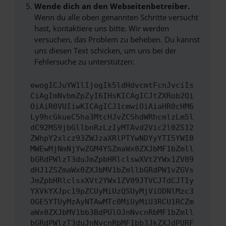
Wende dich an den Webseitenbetreiber.
Wenn du alle oben genannten Schritte versucht
hast, kontaktiere uns bitte. Wir werden
versuchen, das Problem zu beheben. Du kannst
uns diesen Text schicken, um uns bei der
Fehlersuche zu unterstützen:
ewogICJuYW1lIjogIk5ldHdvcmtFcnJvciIs
CiAgImNvbmZpZyI6IHsKICAgICJtZXRob2Qi
OiAiR0VUIiwKICAgICJ1cmwiOiAiaHR0cHM6
Ly9hcGkueC5ha3MtcHJvZC5hdWRhcmlzLm5l
dC92MS9jbGllbnRzLzIyMTAvd2Vic2l0ZS12
ZWhpY2xlcz93ZWJzaXRlPTYwNDYyYTI5YWI0
MWEwMjNmNjYwZGM4YSZmaWx0ZXJbMF1bZmll
bGRdPWlzT3duJmZpbHRlclswXVt2YWx1ZV09
dHJ1ZSZmaWx0ZXJbMV1bZmllbGRdPW1vZGVs
JmZpbHRlclsxXVt2YWx1ZV09JTVCJTdCJTIy
YXVkYXJpc19pZCUyMiUzQSUyMjViODNlMzc3
OGE5YTUyMzAyNTAwMTc0MiUyMiU3RCU1RCZm
aWx0ZXJbMV1bb3BdPUlOJnNvcnRbMF1bZmll
bGRdPWlzT3duJnNvcnRbMF1bb3JkZXJdPURF