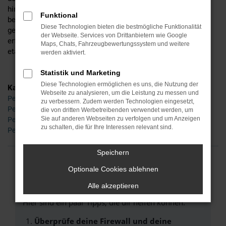
hinsichtlich der Motorisierung, der Lackfarbe und all der
Funktional
bereitstehenden Extras, unterbreiten Ihnen auf Wunsch aber
Diese Technologien bieten die bestmögliche Funktionalität
gerne auch noch alternative Vorschläge. Ihr Vorteil: wir sind
der Webseite. Services von Drittanbietern wie Google
erfahren und verkaufen die Fahrzeuge gleich mehrerer
Maps, Chats, Fahrzeugbewertungssystem und weitere
etablierter Hersteller.
werden aktiviert.
Statistik und Marketing
Diese Technologien ermöglichen es uns, die Nutzung der
Kategorie
Webseite zu analysieren, um die Leistung zu messen und
Peugeot 2008 Tageszulassung Dresden
zu verbessern. Zudem werden Technologien eingesetzt,
Peugeot 2008 Gebrauchtwagen Dresden
die von dritten Werbetreibenden verwendet werden, um
Sie auf anderen Webseiten zu verfolgen und um Anzeigen
Peugeot 2008 Neuwagen Dresden
zu schalten, die für Ihre Interessen relevant sind.
Peugeot 2008 Dresden
Speichern
FEHLER: NETWORK ERROR
Optionale Cookies ablehnen
Alle akzeptieren
Beim Laden ist ein Fehler aufgetreten.
Hier sind ein paar Tipps, die dir helfen können:
Überprüfe deine Firewall und deine