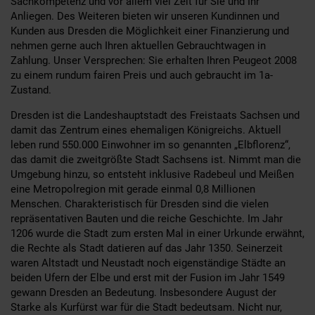
Sachkompetenz und vor allem viel Zeit für Sie und Ihr
Anliegen. Des Weiteren bieten wir unseren Kundinnen und
Kunden aus Dresden die Möglichkeit einer Finanzierung und
nehmen gerne auch Ihren aktuellen Gebrauchtwagen in
Zahlung. Unser Versprechen: Sie erhalten Ihren Peugeot 2008
zu einem rundum fairen Preis und auch gebraucht im 1a-
Zustand.
Dresden ist die Landeshauptstadt des Freistaats Sachsen und
damit das Zentrum eines ehemaligen Königreichs. Aktuell
leben rund 550.000 Einwohner im so genannten „Elbflorenz“,
das damit die zweitgrößte Stadt Sachsens ist. Nimmt man die
Umgebung hinzu, so entsteht inklusive Radebeul und Meißen
eine Metropolregion mit gerade einmal 0,8 Millionen
Menschen. Charakteristisch für Dresden sind die vielen
repräsentativen Bauten und die reiche Geschichte. Im Jahr
1206 wurde die Stadt zum ersten Mal in einer Urkunde erwähnt,
die Rechte als Stadt datieren auf das Jahr 1350. Seinerzeit
waren Altstadt und Neustadt noch eigenständige Städte an
beiden Ufern der Elbe und erst mit der Fusion im Jahr 1549
gewann Dresden an Bedeutung. Insbesondere August der
Starke als Kurfürst war für die Stadt bedeutsam. Nicht nur,