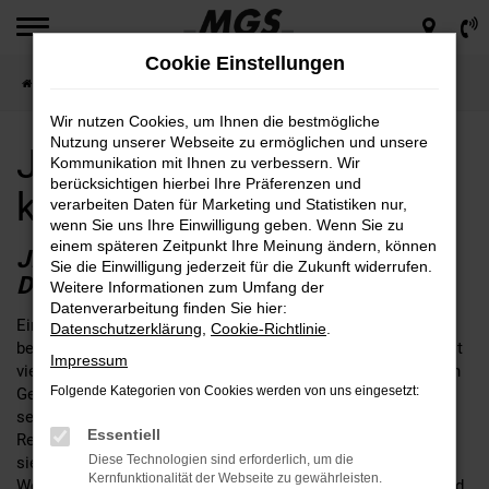
Zum
Hauptinhalt
Cookie Einstellungen
springen
Startseite
Dresden
Jeep für Dresden günstig kaufen
Wir nutzen Cookies, um Ihnen die bestmögliche
Nutzung unserer Webseite zu ermöglichen und unsere
Jeep für Dresden günstig
Kommunikation mit Ihnen zu verbessern. Wir
berücksichtigen hierbei Ihre Präferenzen und
kaufen
verarbeiten Daten für Marketing und Statistiken nur,
wenn Sie uns Ihre Einwilligung geben. Wenn Sie zu
einem späteren Zeitpunkt Ihre Meinung ändern, können
JEEP – EINE SEHR GUTE WAHL FÜR
Sie die Einwilligung jederzeit für die Zukunft widerrufen.
DRESDEN
Weitere Informationen zum Umfang der
Datenverarbeitung finden Sie hier:
Ein Jeep passt nach Dresden, daran kann kein Zweifel
Datenschutzerklärung
,
Cookie-Richtlinie
.
bestehen. Fakt ist, dass die Fahrzeuge dieses Herstellers seit
Impressum
vielen Jahren das Straßenbild prägen und sich im alltäglichen
Folgende Kategorien von Cookies werden von uns eingesetzt:
Gebrauch perfekt bewähren. Wer seinen Jeep bei MGS kauft,
setzt auf einen Autohändler mit fester Verankerung in der
Essentiell
Region rund um Dresden. Unser Unternehmen ist an gleich
Diese Technologien sind erforderlich, um die
sieben Standorten für Sie da und schreibt bis heute familiäre
Kernfunktionalität der Webseite zu gewährleisten.
Werte groß. Wir legen großen Wert auf eine umfangreiche und