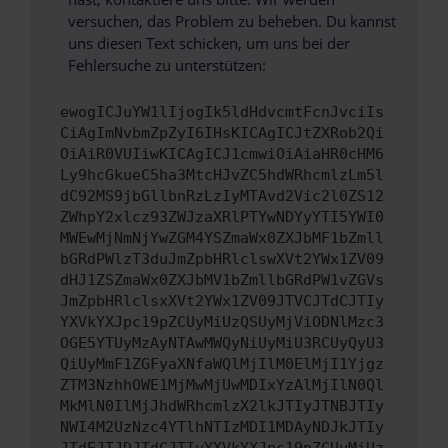
versuchen, das Problem zu beheben. Du kannst
uns diesen Text schicken, um uns bei der
Fehlersuche zu unterstützen:
ewogICJuYW1lIjogIk5ldHdvcmtFcnJvciIs
CiAgImNvbmZpZyI6IHsKICAgICJtZXRob2Qi
OiAiR0VUIiwKICAgICJ1cmwiOiAiaHR0cHM6
Ly9hcGkueC5ha3MtcHJvZC5hdWRhcmlzLm5l
dC92MS9jbGllbnRzLzIyMTAvd2Vic2l0ZS12
ZWhpY2xlcz93ZWJzaXRlPTYwNDYyYTI5YWI0
MWEwMjNmNjYwZGM4YSZmaWx0ZXJbMF1bZmll
bGRdPWlzT3duJmZpbHRlclswXVt2YWx1ZV09
dHJ1ZSZmaWx0ZXJbMV1bZmllbGRdPW1vZGVs
JmZpbHRlclsxXVt2YWx1ZV09JTVCJTdCJTIy
YXVkYXJpc19pZCUyMiUzQSUyMjViODNlMzc3
OGE5YTUyMzAyNTAwMWQyNiUyMiU3RCUyQyU3
QiUyMmF1ZGFyaXNfaWQlMjIlM0ElMjI1Yjgz
ZTM3NzhhOWE1MjMwMjUwMDIxYzAlMjIlN0Ql
MkMlN0IlMjJhdWRhcmlzX2lkJTIyJTNBJTIy
NWI4M2UzNzc4YTlhNTIzMDI1MDAyNDJkJTIy