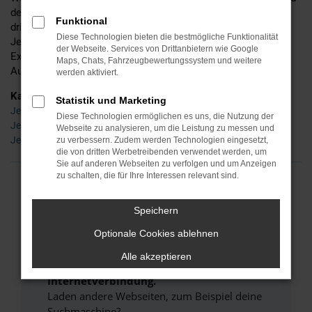
detaillierte Beratung und befinden uns mittlerweile in der
Funktional
dritten Generation. Ins Leben gerufen wurde Ihr Händler für
Diese Technologien bieten die bestmögliche Funktionalität
Jeep in Dresden bereits im Jahr 1955 – seinerzeit noch als
der Webseite. Services von Drittanbietern wie Google
Experte für Zweiräder, doch schon bald waren wir auch im
Maps, Chats, Fahrzeugbewertungssystem und weitere
Autobereich tätig und sind es bis zum heutigen Tag.
werden aktiviert.
Kategorie
Statistik und Marketing
Jeep Neuwagen Dresden
Diese Technologien ermöglichen es uns, die Nutzung der
Jeep Gebrauchtwagen Dresden
Webseite zu analysieren, um die Leistung zu messen und
Jeep Tageszulassung Dresden
zu verbessern. Zudem werden Technologien eingesetzt,
die von dritten Werbetreibenden verwendet werden, um
Sie auf anderen Webseiten zu verfolgen und um Anzeigen
zu schalten, die für Ihre Interessen relevant sind.
FEHLER: NETWORK ERROR
Speichern
Beim Laden ist ein Fehler aufgetreten.
Optionale Cookies ablehnen
Hier sind ein paar Tipps, die dir helfen können:
Alle akzeptieren
Überprüfe deine Firewall und deine
Internetverbindung.
Laden andere Webseiten, zum Beispiel deine
Suchmaschine?