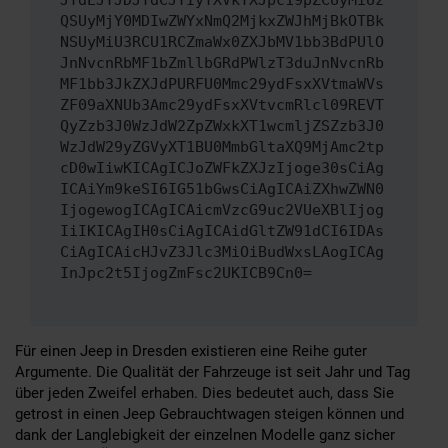
JTdEJTJDJTdCJTIyYXVkYXJpc19pZCUyMiUz
QSUyMjY0MDIwZWYxNmQ2MjkxZWJhMjBkOTBk
NSUyMiU3RCU1RCZmaWx0ZXJbMV1bb3BdPUlO
JnNvcnRbMF1bZmllbGRdPWlzT3duJnNvcnRb
MF1bb3JkZXJdPURFU0Mmc29ydFsxXVtmaWVs
ZF09aXNUb3Amc29ydFsxXVtvcmRlcl09REVT
QyZzb3J0WzJdW2ZpZWxkXT1wcmljZSZzb3J0
WzJdW29yZGVyXT1BU0MmbGltaXQ9MjAmc2tp
cD0wIiwKICAgICJoZWFkZXJzIjoge30sCiAg
ICAiYm9keSI6IG51bGwsCiAgICAiZXhwZWN0
IjogewogICAgICAicmVzcG9uc2VUeXBlIjog
IiIKICAgIH0sCiAgICAidGltZW91dCI6IDAs
CiAgICAicHJvZ3Jlc3MiOiBudWxsLAogICAg
InJpc2t5IjogZmFsc2UKICB9Cn0=
Für einen Jeep in Dresden existieren eine Reihe guter
Argumente. Die Qualität der Fahrzeuge ist seit Jahr und Tag
über jeden Zweifel erhaben. Dies bedeutet auch, dass Sie
getrost in einen Jeep Gebrauchtwagen steigen können und
dank der Langlebigkeit der einzelnen Modelle ganz sicher