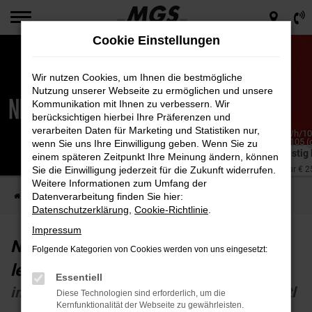
Zum
Hauptinhalt
Cookie Einstellungen
springen
Wir nutzen Cookies, um Ihnen die bestmögliche
Nutzung unserer Webseite zu ermöglichen und unsere
Kommunikation mit Ihnen zu verbessern. Wir
berücksichtigen hierbei Ihre Präferenzen und
verarbeiten Daten für Marketing und Statistiken nur,
*Nissan Qashqai Acenta 1,5 l e-Power 151kW (205 PS) in kWh/10
Benziner Energieverbrauch: 4,6 (l/100 km); CO₂-Emissionen: 105 (
wenn Sie uns Ihre Einwilligung geben. Wenn Sie zu
CO₂-Klasse: C.
Nissan Qashqai e-Power günstig
einem späteren Zeitpunkt Ihre Meinung ändern, können
im Privatkundenleasing für nur € 25
Sie die Einwilligung jederzeit für die Zukunft widerrufen.
Weitere Informationen zum Umfang der
Datenverarbeitung finden Sie hier:
Startseite
Next Deals
Nissan Qashqai e-Power günstig leasen
Datenschutzerklärung
,
Cookie-Richtlinie
.
Impressum
Nissan Qashqai e-Power günstig
Folgende Kategorien von Cookies werden von uns eingesetzt:
leasen
Essentiell
im Privatkundenleasing für nur € 259,-³ mtl
Diese Technologien sind erforderlich, um die
Kernfunktionalität der Webseite zu gewährleisten.