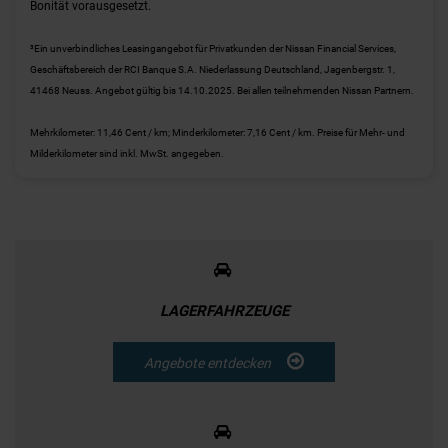
Bonität vorausgesetzt.
³Ein unverbindliches Leasingangebot für Privatkunden der Nissan Financial Services,
Geschäftsbereich der RCI Banque S.A. Niederlassung Deutschland, Jagenbergstr. 1,
41468 Neuss. Angebot gültig bis 14.10.2025. Bei allen teilnehmenden Nissan Partnern.
Mehrkilometer: 11,46 Cent / km; Minderkilometer: 7,16 Cent / km. Preise für Mehr- und
Milderkilometer sind inkl. MwSt. angegeben.
LAGERFAHRZEUGE
Angebote entdecken