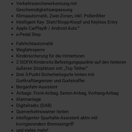
Verkehrszeichenerkennung mit
Geschwindigkeitsanpassung
Klimaautomatik, Zwei-Zonen, inkl. Pollenfilter
Intelligent Key: Start/Stopp-Knopf und Keyless Entry
Apple CarPlay® / Android Auto™
e-Pedal Step
Fahrlichtautomatik
Wegfahrsperre
Kindersicherung für die Hintertüren
2 ISOFIX-Kindersitz-Befestigungspunkte auf den hinteren
äußeren Sitzplätzen mit „Top Tether“
Drei 3-Punkt-Sicherheitsgurte hinten mit
Gurtkraftbegrenzer und Gurtstraffer
Berganfahr-Assistent
Airbags: Front-Airbag, Seiten-Airbag, Vorhang-Airbag
Alarmanlage
Digitalradio (DAB)
Querverkehrswarner hinten
Intelligenter Spurhalte-Assistent aktiv mit
korrigierendem Bremseingriff
und vieles mehr!