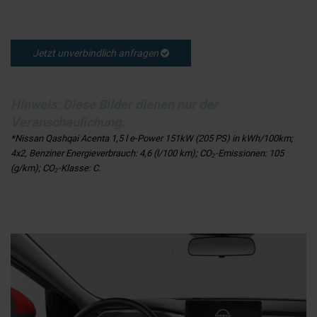
Jetzt unverbindlich anfragen
Hinweis: Diese Bilder dienen nur der
Veranschaulichung.
*Nissan Qashqai Acenta 1,5 l e-Power 151kW (205 PS) in kWh/100km;
4x2, Benziner Energieverbrauch: 4,6 (l/100 km); CO₂-Emissionen: 105
(g/km); CO₂-Klasse: C.