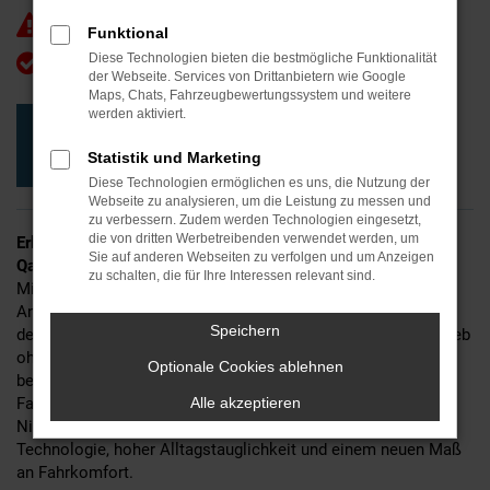
Angebot gültig nur für kurze Zeit
Funktional
Ohne Leasingsonderzahlung!
Diese Technologien bieten die bestmögliche Funktionalität
der Webseite. Services von Drittanbietern wie Google
Maps, Chats, Fahrzeugbewertungssystem und weitere
werden aktiviert.
Ich möchte mir das Angebot ansehen
Statistik und Marketing
Direkt ein Fahrzeug reservieren
Diese Technologien ermöglichen es uns, die Nutzung der
Webseite zu analysieren, um die Leistung zu messen und
zu verbessern. Zudem werden Technologien eingesetzt,
die von dritten Werbetreibenden verwendet werden, um
Erleben Sie elektrisierende Fahrfreude – mit dem Nissan
Sie auf anderen Webseiten zu verfolgen und um Anzeigen
Qashqai e-POWER.
zu schalten, die für Ihre Interessen relevant sind.
Mit seinem markanten Design, dem innovativen e-POWER
Antrieb und einem komfortablen, modernen Innenraum
Speichern
definiert er urbanes Fahren neu. Der einzigartige Elektroantrieb
ohne Ladestopp kombiniert Effizienz mit Dynamik – für ein
Optionale Cookies ablehnen
besonders leises, reaktionsschnelles und entspanntes
Fahrerlebnis. Ob in der Stadt oder auf der Autobahn: Der
Alle akzeptieren
Nissan Qashqai e-POWER begeistert mit intelligenter
Technologie, hoher Alltagstauglichkeit und einem neuen Maß
an Fahrkomfort.