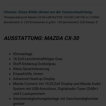
Hinweis: Diese Bilder dienen nur der Veranschaulichung.
*Energieverbrauch Mazda CX-30 e-SKYACTIVE 103 kW (140 PS) in l/100km
(kombiniert): 6; CO2-Emissionen in g/km: 135 (kombiniert); CO2-Klasse: D.
AUSSTATTUNG: MAZDA CX-30
Kli­ma­an­la­ge
16-Zoll-Leichtmetallfelgen Grau
Stoff-Sitzbezug Dunkelgrau
Ale­xa Sprach­steue­rung
Ein­park­hil­fe, hin­ten
Ad­van­ced Head-up Dis­play
Mazda Con­nect mit 10,25-Zoll Dis­play und Mazda Au­dio
Sys­tem mit USB-An­schluss, Di­gi­tal­ra­dio-Tu­ner (DAB+)
und 6 Laut­spre­chern
Ge­schwin­dig­keits­re­gel­an­la­ge mit Ge­schwin­dig­keits­be­
gren­zer