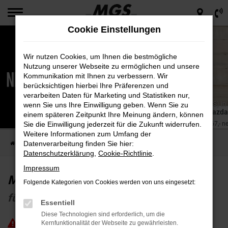
Zum
Hauptinhalt
Cookie Einstellungen
springen
Wir nutzen Cookies, um Ihnen die bestmögliche
Nutzung unserer Webseite zu ermöglichen und unsere
Kommunikation mit Ihnen zu verbessern. Wir
berücksichtigen hierbei Ihre Präferenzen und
verarbeiten Daten für Marketing und Statistiken nur,
Energieverbrauch Mazda CX-30 e-SKYACTIVE 103 kW (140 PS) in
wenn Sie uns Ihre Einwilligung geben. Wenn Sie zu
(kombiniert): 6; CO2-Emissionen in g/km: 135; CO2-Klasse: D.
Mazda
einem späteren Zeitpunkt Ihre Meinung ändern, können
für nur € 199,-³ (€ 167,- n
Sie die Einwilligung jederzeit für die Zukunft widerrufen.
Weitere Informationen zum Umfang der
Datenverarbeitung finden Sie hier:
Startseite
Next Deals
Mazda CX-30
Datenschutzerklärung
,
Cookie-Richtlinie
.
Impressum
Mazda CX-30
Folgende Kategorien von Cookies werden von uns eingesetzt:
für nur € 199,-³ (€ 167,- netto) mtl.
Essentiell
Diese Technologien sind erforderlich, um die
nur für kurze Zeit - für Privat- und
Kernfunktionalität der Webseite zu gewährleisten.