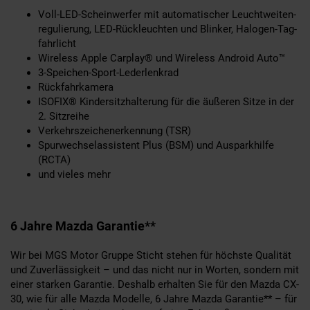
Voll-LED-Schein­wer­fer mit au­to­ma­ti­scher Leucht­wei­ten­
re­gu­lie­rung, LED-Rück­leuch­ten und Blin­ker, Ha­lo­gen-Tag­
fahr­licht
Wireless Ap­ple Car­play® und Wireless An­dro­id Auto™
3-Spei­chen-Sport-Le­der­lenk­rad
Rück­fahr­ka­me­ra
ISO­FIX® Kin­der­sitz­hal­te­rung für die äu­ße­ren Sit­ze in der
2. Sitz­rei­he
Ver­kehrs­zei­chen­er­ken­nung (TSR)
Spur­wech­sel­as­sis­tent Plus (BSM) und Auspark­hil­fe
(RCTA)
und vieles mehr
6 Jahre Mazda Garantie**
Wir bei MGS Motor Gruppe Sticht stehen für höchste Qualität
und Zuverlässigkeit – und das nicht nur in Worten, sondern mit
einer starken Garantie. Deshalb erhalten Sie für den Mazda CX-
30, wie für alle Mazda Modelle, 6 Jahre Mazda Garantie** – für