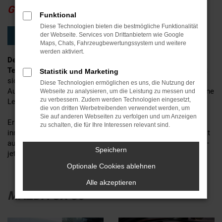
Gewerbekunden!
Funktional
Diese Technologien bieten die bestmögliche Funktionalität
der Webseite. Services von Drittanbietern wie Google
Jetzt 189€³ Angebot ansehen >
Maps, Chats, Fahrzeugbewertungssystem und weitere
werden aktiviert.
Der Mazda CX-30 vereint elegantes Design mit modernster
Technologie
und bietet ein Fahrerlebnis, das begeistert. Jetzt
Statistik und Marketing
sichern Sie sich dieses kompakte SUV mit beeindruckender
Diese Technologien ermöglichen es uns, die Nutzung der
Ausstattung für unschlagbare 199 €³ im Monat – und das ohne
Webseite zu analysieren, um die Leistung zu messen und
zu verbessern. Zudem werden Technologien eingesetzt,
Leasingsonderzahlung!
die von dritten Werbetreibenden verwendet werden, um
Sie auf anderen Webseiten zu verfolgen und um Anzeigen
Erleben Sie dynamischen Fahrspaß, hohen Komfort und
zu schalten, die für Ihre Interessen relevant sind.
innovative Sicherheitsfeatures in einem Fahrzeug, das perfekt
auf Ihre Bedürfnisse abgestimmt ist. Aber nur für kurze Zeit –
Speichern
jetzt Angebot sichern!
Optionale Cookies ablehnen
Alle akzeptieren
MAZDA CX-30