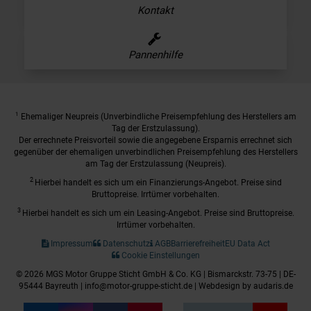
Kontakt
Pannenhilfe
1
Ehemaliger Neupreis (Unverbindliche Preisempfehlung des Herstellers am
Tag der Erstzulassung).
Der errechnete Preisvorteil sowie die angegebene Ersparnis errechnet sich
gegenüber der ehemaligen unverbindlichen Preisempfehlung des Herstellers
am Tag der Erstzulassung (Neupreis).
2
Hierbei handelt es sich um ein Finanzierungs-Angebot. Preise sind
Bruttopreise. Irrtümer vorbehalten.
3
Hierbei handelt es sich um ein Leasing-Angebot. Preise sind Bruttopreise.
Irrtümer vorbehalten.
Impressum
Datenschutz
AGB
Barrierefreiheit
EU Data Act
Cookie Einstellungen
© 2026 MGS Motor Gruppe Sticht GmbH & Co. KG | Bismarckstr. 73-75 | DE-
95444 Bayreuth | info@motor-gruppe-sticht.de |
Webdesign by audaris.de