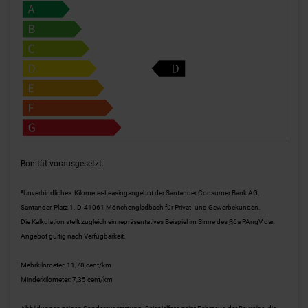
Bonität vorausgesetzt.
³Unverbindliches Kilometer-Leasingangebot der Santander Consumer Bank AG,
Santander-Platz 1. D-41061 Mönchengladbach für Privat- und Gewerbekunden.
Die Kalkulation stellt zugleich ein repräsentatives Beispiel im Sinne des §6a PAngV dar.
Angebot gültig nach Verfügbarkeit.
Mehrkilometer: 11,78 cent/km
Minderkilometer: 7,35 cent/km