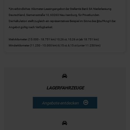
³Unverbindliches Kilometer-Leasingangebot der Stellantis Bank SA Niederlassung
Deutschland, Siemensstraße 10, 63263 Neu-Isenburg, für Privatkunden.
Die Kalkulation stellt zugleich ein repräsentatives Beispiel im Sinne des §6a PAngV dar.
Angebot gültig nach Verfügbarkeit.
Mehrkilometer: (15.000 - 18.751 km) 10,26 ct, 10,26 ct (ab 18.751 km)
Minderkilometer (11.250 - 15.000 km) 6,15 ct, 6,15 ct (unter 11.250 km)
LAGERFAHRZEUGE
Angebote entdecken