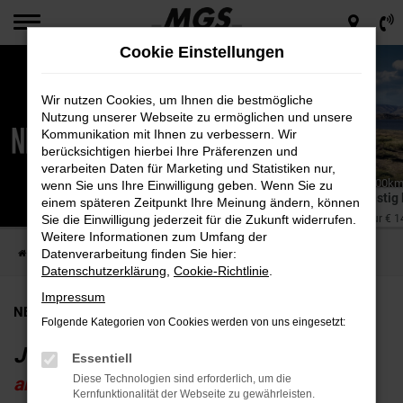
Zum
Hauptinhalt
Cookie Einstellungen
springen
Wir nutzen Cookies, um Ihnen die bestmögliche
Nutzung unserer Webseite zu ermöglichen und unsere
Kommunikation mit Ihnen zu verbessern. Wir
berücksichtigen hierbei Ihre Präferenzen und
verarbeiten Daten für Marketing und Statistiken nur,
Energieverbrauch Jeep® Avenger 115 kW (156 PS) in kWh/100km:
wenn Sie uns Ihre Einwilligung geben. Wenn Sie zu
CO2-Emissionen in g/km: 0; CO2-Klasse: A.
Jeep® Avenger Elektro günstig
einem späteren Zeitpunkt Ihre Meinung ändern, können
im Privatkundenleasing ab nur € 14
Sie die Einwilligung jederzeit für die Zukunft widerrufen.
Weitere Informationen zum Umfang der
Datenverarbeitung finden Sie hier:
Startseite
Next Deals
Jeep® Avenger Elektro günstig leasen
Datenschutzerklärung
,
Cookie-Richtlinie
.
Impressum
NEXT DEAL • Privatkunden •
inkl. E-Prämie
Folgende Kategorien von Cookies werden von uns eingesetzt:
Jeep Avenger Elektro
Essentiell
Diese Technologien sind erforderlich, um die
ab nur 149€ pro Monat³
Kernfunktionalität der Webseite zu gewährleisten.