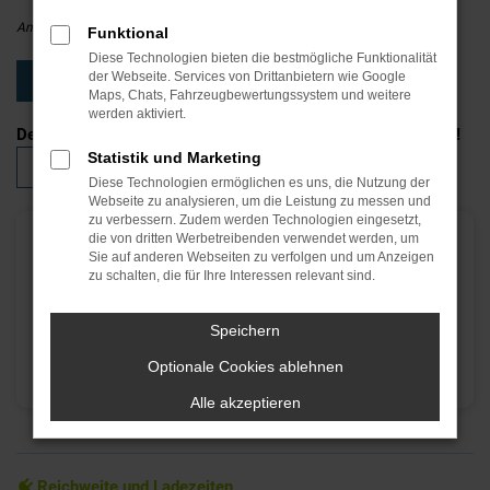
Angebot vorbehaltlich Bonitätsprüfung, begrenzte Verfügbarkeit.
Funktional
Diese Technologien bieten die bestmögliche Funktionalität
der Webseite. Services von Drittanbietern wie Google
Angebot sichern
Maps, Chats, Fahrzeugbewertungssystem und weitere
werden aktiviert.
Den Jeep Avenger haben wir auch als Benziner mit Top-Deal!
Statistik und Marketing
Zum Jeep Avenger Benziner Angebot
Diese Technologien ermöglichen es uns, die Nutzung der
Webseite zu analysieren, um die Leistung zu messen und
zu verbessern. Zudem werden Technologien eingesetzt,
die von dritten Werbetreibenden verwendet werden, um
E-Prämie vorfinanzierbar bei MGS
Sie auf anderen Webseiten zu verfolgen und um Anzeigen
zu schalten, die für Ihre Interessen relevant sind.
Auf Wunsch bieten wir eine
Zwischenfinanzierung der
Prämie
(als Überbrückung für die Anzahlung Ihrer
Speichern
Finanzierung oder Ihres Leasings). Wenn die Prämie
Optionale Cookies ablehnen
ausgezahlt ist, kann der Betrag beglichen werden.
Alle akzeptieren
Reichweite und Ladezeiten