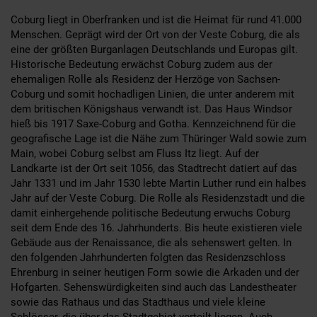
Coburg liegt in Oberfranken und ist die Heimat für rund 41.000
Menschen. Geprägt wird der Ort von der Veste Coburg, die als
eine der größten Burganlagen Deutschlands und Europas gilt.
Historische Bedeutung erwächst Coburg zudem aus der
ehemaligen Rolle als Residenz der Herzöge von Sachsen-
Coburg und somit hochadligen Linien, die unter anderem mit
dem britischen Königshaus verwandt ist. Das Haus Windsor
hieß bis 1917 Saxe-Coburg and Gotha. Kennzeichnend für die
geografische Lage ist die Nähe zum Thüringer Wald sowie zum
Main, wobei Coburg selbst am Fluss Itz liegt. Auf der
Landkarte ist der Ort seit 1056, das Stadtrecht datiert auf das
Jahr 1331 und im Jahr 1530 lebte Martin Luther rund ein halbes
Jahr auf der Veste Coburg. Die Rolle als Residenzstadt und die
damit einhergehende politische Bedeutung erwuchs Coburg
seit dem Ende des 16. Jahrhunderts. Bis heute existieren viele
Gebäude aus der Renaissance, die als sehenswert gelten. In
den folgenden Jahrhunderten folgten das Residenzschloss
Ehrenburg in seiner heutigen Form sowie die Arkaden und der
Hofgarten. Sehenswürdigkeiten sind auch das Landestheater
sowie das Rathaus und das Stadthaus und viele kleine
Schlösser, die über das Stadtgebiet verteilt liegen. Auch