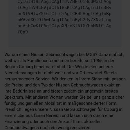
cyI6IHt9LAogICAgImJvZHkiOiBudWxsLAog
ICAgImV4cGVjdCI6IHsKICAgICAgInJlc3Bv
bnNlVHlwZSI6ICIiCiAgICB9LAogICAgInRp
bWVvdXQiOiAwLAogICAgInByb2dyZXNzIjog
bnVsbCwKICAgICJyaXNreSI6IGZhbHNlCiAg
fQp9
Warum einen Nissan Gebrauchtwagen bei MGS? Ganz einfach,
weil wir als Familienunternehmen bereits seit 1955 in der
Region Coburg beheimatet sind. Der Weg in eine unserer
Niederlassungen ist nicht weit und vor Ort erwartet Sie ein
herausragender Service. Wir denken in Ihrem Sinne mit, passen
die Preise und den Typ der Nissan Gebrauchtwagen exakt an
Ihre Bedürfnisse an und bieten zudem ein ungemein breites
Spektrum. Mit anderen Worten werden Sie bei uns ganz sicher
fündig und genießen Mobilität in maßgeschneiderter Form.
Preislich liegen unsere Nissan Gebrauchtwagen für Coburg in
einem überaus fairen Bereich und lassen sich durch eine
Finanzierung oder auch den Ankauf Ihres aktuellen
Gebrauchtwagens noch ein wenig reduzieren.