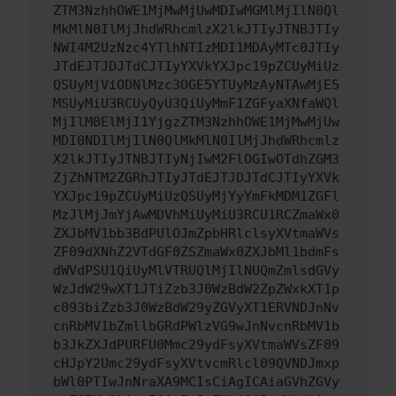
ZTM3NzhhOWE1MjMwMjUwMDIwMGMlMjIlN0Ql
MkMlN0IlMjJhdWRhcmlzX2lkJTIyJTNBJTIy
NWI4M2UzNzc4YTlhNTIzMDI1MDAyMTc0JTIy
JTdEJTJDJTdCJTIyYXVkYXJpc19pZCUyMiUz
QSUyMjViODNlMzc3OGE5YTUyMzAyNTAwMjE5
MSUyMiU3RCUyQyU3QiUyMmF1ZGFyaXNfaWQl
MjIlM0ElMjI1YjgzZTM3NzhhOWE1MjMwMjUw
MDI0NDIlMjIlN0QlMkMlN0IlMjJhdWRhcmlz
X2lkJTIyJTNBJTIyNjIwM2FlOGIwOTdhZGM3
ZjZhNTM2ZGRhJTIyJTdEJTJDJTdCJTIyYXVk
YXJpc19pZCUyMiUzQSUyMjYyYmFkMDM1ZGFl
MzJlMjJmYjAwMDVhMiUyMiU3RCU1RCZmaWx0
ZXJbMV1bb3BdPUlOJmZpbHRlclsyXVtmaWVs
ZF09dXNhZ2VTdGF0ZSZmaWx0ZXJbMl1bdmFs
dWVdPSU1QiUyMlVTRUQlMjIlNUQmZmlsdGVy
WzJdW29wXT1JTiZzb3J0WzBdW2ZpZWxkXT1p
c093biZzb3J0WzBdW29yZGVyXT1ERVNDJnNv
cnRbMV1bZmllbGRdPWlzVG9wJnNvcnRbMV1b
b3JkZXJdPURFU0Mmc29ydFsyXVtmaWVsZF09
cHJpY2Umc29ydFsyXVtvcmRlcl09QVNDJmxp
bWl0PTIwJnNraXA9MCIsCiAgICAiaGVhZGVy