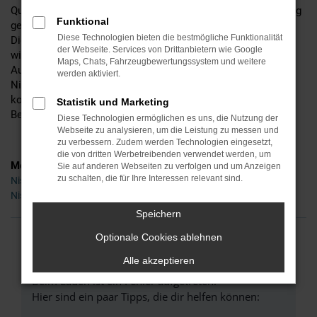
Qualität. Bevor eines unserer Fahrzeuge zu Ihnen nach Coburg
Funktional
gelangt, nimmt unsere Kfz-Meisterwerkstatt ihre Arbeit auf.
Diese Technologien bieten die bestmögliche Funktionalität
Diese besteht im Prüfen, im genauen Hinschauen und immer
der Webseite. Services von Drittanbietern wie Google
wieder auch im Nachbessern, Feinjustieren und dem
Maps, Chats, Fahrzeugbewertungssystem und weitere
Auswechseln von Verschleißteilen. Wer in Coburg in einen
werden aktiviert.
Nissan Gebrauchtwagen aus unserem Haus steigt, setzt auf
kompromisslose Qualität und darf sich einen dauerhaften
Statistik und Marketing
Begleiter durch den Alltag freuen.
Diese Technologien ermöglichen es uns, die Nutzung der
Webseite zu analysieren, um die Leistung zu messen und
zu verbessern. Zudem werden Technologien eingesetzt,
die von dritten Werbetreibenden verwendet werden, um
Modelle
Sie auf anderen Webseiten zu verfolgen und um Anzeigen
zu schalten, die für Ihre Interessen relevant sind.
Nissan Juke Gebrauchtwagen Coburg
Nissan Leaf Gebrauchtwagen Coburg
Speichern
Optionale Cookies ablehnen
FEHLER: NETWORK ERROR
Alle akzeptieren
Beim Laden ist ein Fehler aufgetreten.
Hier sind ein paar Tipps, die dir helfen können: