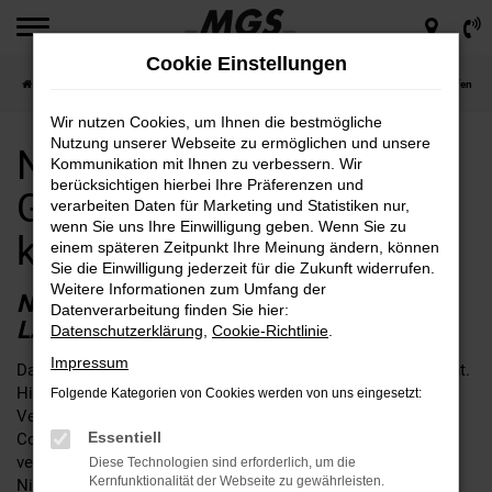
Zum
Hauptinhalt
Cookie Einstellungen
springen
Startseite
Coburg
Nissan
Nissan für Coburg Gebrauchtwagen günstig kaufen
Wir nutzen Cookies, um Ihnen die bestmögliche
Nutzung unserer Webseite zu ermöglichen und unsere
Nissan für Coburg
Kommunikation mit Ihnen zu verbessern. Wir
berücksichtigen hierbei Ihre Präferenzen und
Gebrauchtwagen günstig
verarbeiten Daten für Marketing und Statistiken nur,
wenn Sie uns Ihre Einwilligung geben. Wenn Sie zu
kaufen
einem späteren Zeitpunkt Ihre Meinung ändern, können
Sie die Einwilligung jederzeit für die Zukunft widerrufen.
Weitere Informationen zum Umfang der
NISSAN GEBRAUCHTWAGEN –
Datenverarbeitung finden Sie hier:
LANGLEBIGKEIT FÜR COBURG
Datenschutzerklärung
,
Cookie-Richtlinie
.
Impressum
Dass Nissan Gebrauchtwagen langlebig sind, ist wohlbekannt.
Hierfür reicht sowohl ein Blick auf die vielen Tests und
Folgende Kategorien von Cookies werden von uns eingesetzt:
Vergleich in der Fachpresse als auch auf die Straßen von
Essentiell
Coburg, wo die Modelle auch älterer Baujahre vielfach
vertreten sind. Wir von MGS setzen in erster Linie auf junge
Diese Technologien sind erforderlich, um die
Kernfunktionalität der Webseite zu gewährleisten.
Nissan Gebrauchtwagen und achten dabei auf erstklassige