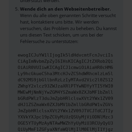
unterstützt werden.
Wende dich an den Webseitenbetreiber.
Wenn du alle oben genannten Schritte versucht
hast, kontaktiere uns bitte. Wir werden
versuchen, das Problem zu beheben. Du kannst
uns diesen Text schicken, um uns bei der
Fehlersuche zu unterstützen:
ewogICJuYW1lIjogIk5ldHdvcmtFcnJvciIs
CiAgImNvbmZpZyI6IHsKICAgICJtZXRob2Qi
OiAiR0VUIiwKICAgICJ1cmwiOiAiaHR0cHM6
Ly9hcGkueC5ha3MtcHJvZC5hdWRhcmlzLm5l
dC92MS9jbGllbnRzLzIyMTAvd2Vic2l0ZS12
ZWhpY2xlcz93ZWJzaXRlPTYwNDYyYTI5YWI0
MWEwMjNmNjYwZGM4YSZmaWx0ZXJbMF1bZmll
bGRdPWlzT3duJmZpbHRlclswXVt2YWx1ZV09
dHJ1ZSZmaWx0ZXJbMV1bZmllbGRdPW1vZGVs
JmZpbHRlclsxXVt2YWx1ZV09JTVCJTdCJTIy
YXVkYXJpc19pZCUyMiUzQSUyMjViODNlMzc3
OGE5YTUyMzAyNTAwMWZhYyUyMiU3RCUyQyU3
QiUyMmF1ZGFyaXNfaWQlMjIlM0ElMjI1Yjgz