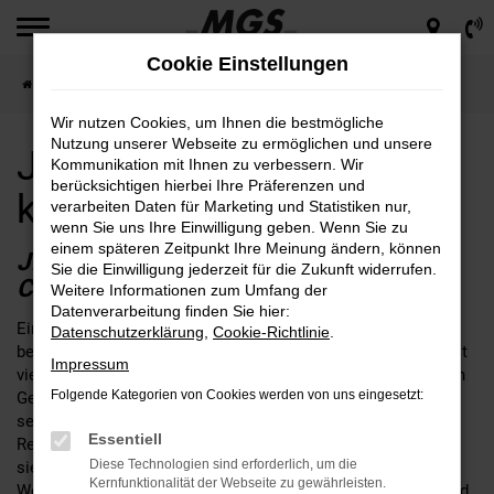
Zum
Hauptinhalt
Cookie Einstellungen
springen
Startseite
Coburg
Jeep für Coburg günstig kaufen
Wir nutzen Cookies, um Ihnen die bestmögliche
Nutzung unserer Webseite zu ermöglichen und unsere
Jeep für Coburg günstig
Kommunikation mit Ihnen zu verbessern. Wir
berücksichtigen hierbei Ihre Präferenzen und
kaufen
verarbeiten Daten für Marketing und Statistiken nur,
wenn Sie uns Ihre Einwilligung geben. Wenn Sie zu
einem späteren Zeitpunkt Ihre Meinung ändern, können
JEEP – EINE SEHR GUTE WAHL FÜR
Sie die Einwilligung jederzeit für die Zukunft widerrufen.
COBURG
Weitere Informationen zum Umfang der
Datenverarbeitung finden Sie hier:
Ein Jeep passt nach Coburg, daran kann kein Zweifel
Datenschutzerklärung
,
Cookie-Richtlinie
.
bestehen. Fakt ist, dass die Fahrzeuge dieses Herstellers seit
Impressum
vielen Jahren das Straßenbild prägen und sich im alltäglichen
Folgende Kategorien von Cookies werden von uns eingesetzt:
Gebrauch perfekt bewähren. Wer seinen Jeep bei MGS kauft,
setzt auf einen Autohändler mit fester Verankerung in der
Essentiell
Region rund um Coburg. Unser Unternehmen ist an gleich
Diese Technologien sind erforderlich, um die
sieben Standorten für Sie da und schreibt bis heute familiäre
Kernfunktionalität der Webseite zu gewährleisten.
Werte groß. Wir legen großen Wert auf eine umfangreiche und