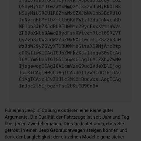
JTdEJTJDJTdCJTIyYXVkYXJpc19pZCUyMiUz
QSUyMjY0MDIwZWYxNmQ2MjkxZWJhMjBkOTBk
NSUyMiU3RCU1RCZmaWx0ZXJbMV1bb3BdPUlO
JnNvcnRbMF1bZmllbGRdPWlzT3duJnNvcnRb
MF1bb3JkZXJdPURFU0Mmc29ydFsxXVtmaWVs
ZF09aXNUb3Amc29ydFsxXVtvcmRlcl09REVT
QyZzb3J0WzJdW2ZpZWxkXT1wcmljZSZzb3J0
WzJdW29yZGVyXT1BU0MmbGltaXQ9MjAmc2tp
cD0wIiwKICAgICJoZWFkZXJzIjoge30sCiAg
ICAiYm9keSI6IG51bGwsCiAgICAiZXhwZWN0
IjogewogICAgICAicmVzcG9uc2VUeXBlIjog
IiIKICAgIH0sCiAgICAidGltZW91dCI6IDAs
CiAgICAicHJvZ3Jlc3MiOiBudWxsLAogICAg
InJpc2t5IjogZmFsc2UKICB9Cn0=
Für einen Jeep in Coburg existieren eine Reihe guter
Argumente. Die Qualität der Fahrzeuge ist seit Jahr und Tag
über jeden Zweifel erhaben. Dies bedeutet auch, dass Sie
getrost in einen Jeep Gebrauchtwagen steigen können und
dank der Langlebigkeit der einzelnen Modelle ganz sicher