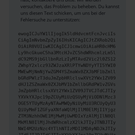
versuchen, das Problem zu beheben. Du kannst
uns diesen Text schicken, um uns bei der
Fehlersuche zu unterstützen:
ewogICJuYW1lIjogIk5ldHdvcmtFcnJvciIs
CiAgImNvbmZpZyI6IHsKICAgICJtZXRob2Qi
OiAiR0VUIiwKICAgICJ1cmwiOiAiaHR0cHM6
Ly9hcGkueC5ha3MtcHJvZC5hdWRhcmlzLm5l
dC92MS9jbGllbnRzLzIyMTAvd2Vic2l0ZS12
ZWhpY2xlcz93ZWJzaXRlPTYwNDYyYTI5YWI0
MWEwMjNmNjYwZGM4YSZmaWx0ZXJbMF1bZmll
bGRdPWlzT3duJmZpbHRlclswXVt2YWx1ZV09
dHJ1ZSZmaWx0ZXJbMV1bZmllbGRdPW1vZGVs
JmZpbHRlclsxXVt2YWx1ZV09JTVCJTdCJTIy
YXVkYXJpc19pZCUyMiUzQSUyMjViODNlMzc3
OGE5YTUyMzAyNTAwMWQyNiUyMiU3RCUyQyU3
QiUyMmF1ZGFyaXNfaWQlMjIlM0ElMjI1Yjgz
ZTM3NzhhOWE1MjMwMjUwMDIxYzAlMjIlN0Ql
MkMlN0IlMjJhdWRhcmlzX2lkJTIyJTNBJTIy
NWI4M2UzNzc4YTlhNTIzMDI1MDAyNDJkJTIy