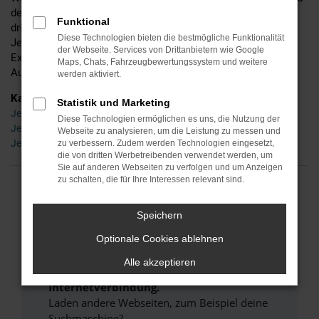
detaillierte Beratung und befinden uns mittlerweile in der
Funktional
dritten Generation. Ins Leben gerufen wurde Ihr Händler für
Diese Technologien bieten die bestmögliche Funktionalität
Jeep in Coburg bereits im Jahr 1955 – seinerzeit noch als
der Webseite. Services von Drittanbietern wie Google
Experte für Zweiräder, doch schon bald waren wir auch im
Maps, Chats, Fahrzeugbewertungssystem und weitere
Autobereich tätig und sind es bis zum heutigen Tag.
werden aktiviert.
Kategorie
Statistik und Marketing
Jeep Neuwagen Coburg
Diese Technologien ermöglichen es uns, die Nutzung der
Jeep Gebrauchtwagen Coburg
Webseite zu analysieren, um die Leistung zu messen und
Jeep Tageszulassung Coburg
zu verbessern. Zudem werden Technologien eingesetzt,
die von dritten Werbetreibenden verwendet werden, um
Sie auf anderen Webseiten zu verfolgen und um Anzeigen
zu schalten, die für Ihre Interessen relevant sind.
FEHLER: NETWORK ERROR
Speichern
Beim Laden ist ein Fehler aufgetreten.
Optionale Cookies ablehnen
Hier sind ein paar Tipps, die dir helfen können:
Alle akzeptieren
Überprüfe deine Firewall und deine
Internetverbindung.
Laden andere Webseiten, zum Beispiel deine
Suchmaschine?