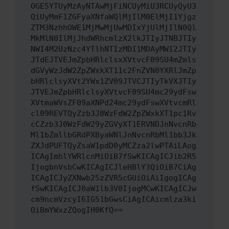
OGE5YTUyMzAyNTAwMjFiNCUyMiU3RCUyQyU3
QiUyMmF1ZGFyaXNfaWQlMjIlM0ElMjI1Yjgz
ZTM3NzhhOWE1MjMwMjUwMDIxYjUlMjIlN0Ql
MkMlN0IlMjJhdWRhcmlzX2lkJTIyJTNBJTIy
NWI4M2UzNzc4YTlhNTIzMDI1MDAyMWI2JTIy
JTdEJTVEJmZpbHRlclsxXVtvcF09SU4mZmls
dGVyWzJdW2ZpZWxkXT11c2FnZVN0YXRlJmZp
bHRlclsyXVt2YWx1ZV09JTVCJTIyTkVXJTIy
JTVEJmZpbHRlclsyXVtvcF09SU4mc29ydFsw
XVtmaWVsZF09aXNPd24mc29ydFswXVtvcmRl
cl09REVTQyZzb3J0WzFdW2ZpZWxkXT1pc1Rv
cCZzb3J0WzFdW29yZGVyXT1ERVNDJnNvcnRb
Ml1bZmllbGRdPXByaWNlJnNvcnRbMl1bb3Jk
ZXJdPUFTQyZsaW1pdD0yMCZza2lwPTAiLAog
ICAgImhlYWRlcnMiOiB7fSwKICAgICJib2R5
IjogbnVsbCwKICAgICJleHBlY3QiOiB7CiAg
ICAgICJyZXNwb25zZVR5cGUiOiAiIgogICAg
fSwKICAgICJ0aW1lb3V0IjogMCwKICAgICJw
cm9ncmVzcyI6IG51bGwsCiAgICAicmlza3ki
OiBmYWxzZQogIH0KfQ==