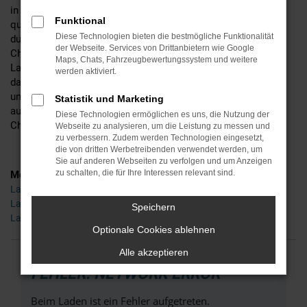
in ihren jeweiligen Segmenten zum Besten, was unter
Funktional
qualitativen Gesichtspunkten zu haben ist und zeichnen sich
Diese Technologien bieten die bestmögliche Funktionalität
durch Langlebigkeit und weitgehende Pannenfreiheit aus. In
der Webseite. Services von Drittanbietern wie Google
Chemnitz oder anderenorts liegen zu bleiben, ist mit einem
Maps, Chats, Fahrzeugbewertungssystem und weitere
Land Rover Neuwagen fast ausgeschlossen. Hinzu kommt,
werden aktiviert.
dass auch der emotionale Faktor nicht zu kurz kommt und
unsere Land Rover Neuwagen durch ein aufregendes Design
Statistik und Marketing
aus der Masse hervorstechen. So handelt es sich auch in
Diese Technologien ermöglichen es uns, die Nutzung der
Chemnitz um echte „Hingucker“.
Webseite zu analysieren, um die Leistung zu messen und
zu verbessern. Zudem werden Technologien eingesetzt,
die von dritten Werbetreibenden verwendet werden, um
Sie auf anderen Webseiten zu verfolgen und um Anzeigen
zu schalten, die für Ihre Interessen relevant sind.
Modelle
Land Rover Range Rover Evoque Neuwagen Chemnitz
Land Rover Range Rover Sport Neuwagen Chemnitz
Speichern
Land Rover Range Rover Velar Neuwagen Chemnitz
Optionale Cookies ablehnen
Alle akzeptieren
FEHLER: NETWORK ERROR
Beim Laden ist ein Fehler aufgetreten.