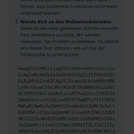
führen, dass bestimmte Funktionen nicht mehr
unterstützt werden.
Wende dich an den Webseitenbetreiber.
Wenn du alle oben genannten Schritte versucht
hast, kontaktiere uns bitte. Wir werden
versuchen, das Problem zu beheben. Du kannst
uns diesen Text schicken, um uns bei der
Fehlersuche zu unterstützen:
ewogICJuYW1lIjogIk5ldHdvcmtFcnJvciIs
CiAgImNvbmZpZyI6IHsKICAgICJtZXRob2Qi
OiAiR0VUIiwKICAgICJ1cmwiOiAiaHR0cHM6
Ly9hcGkueC5ha3MtcHJvZC5hdWRhcmlzLm5l
dC92MS9jbGllbnRzLzIyMTAvd2Vic2l0ZS12
ZWhpY2xlcz93ZWJzaXRlPTYwNDYyYTI5YWI0
MWEwMjNmNjYwZGM4YSZmaWx0ZXJbMF1bZmll
bGRdPWlzT3duJmZpbHRlclswXVt2YWx1ZV09
dHJ1ZSZmaWx0ZXJbMV1bZmllbGRdPW1vZGVs
JmZpbHRlclsxXVt2YWx1ZV09JTVCJTdCJTIy
YXVkYXJpc19pZCUyMiUzQSUyMjViODNlMzc3