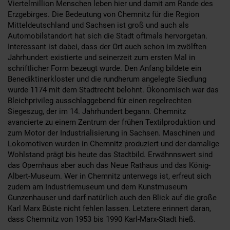
Viertelmillion Menschen leben hier und damit am Rande des
Erzgebirges. Die Bedeutung von Chemnitz für die Region
Mitteldeutschland und Sachsen ist groß und auch als
Automobilstandort hat sich die Stadt oftmals hervorgetan.
Interessant ist dabei, dass der Ort auch schon im zwölften
Jahrhundert existierte und seinerzeit zum ersten Mal in
schriftlicher Form bezeugt wurde. Den Anfang bildete ein
Benediktinerkloster und die rundherum angelegte Siedlung
wurde 1174 mit dem Stadtrecht belohnt. Ökonomisch war das
Bleichprivileg ausschlaggebend für einen regelrechten
Siegeszug, der im 14. Jahrhundert begann. Chemnitz
avancierte zu einem Zentrum der frühen Textilproduktion und
zum Motor der Industrialisierung in Sachsen. Maschinen und
Lokomotiven wurden in Chemnitz produziert und der damalige
Wohlstand prägt bis heute das Stadtbild. Erwähnnswert sind
das Opernhaus aber auch das Neue Rathaus und das König-
Albert-Museum. Wer in Chemnitz unterwegs ist, erfreut sich
zudem am Industriemuseum und dem Kunstmuseum
Gunzenhauser und darf natürlich auch den Blick auf die große
Karl Marx Büste nicht fehlen lassen. Letztere erinnert daran,
dass Chemnitz von 1953 bis 1990 Karl-Marx-Stadt hieß.