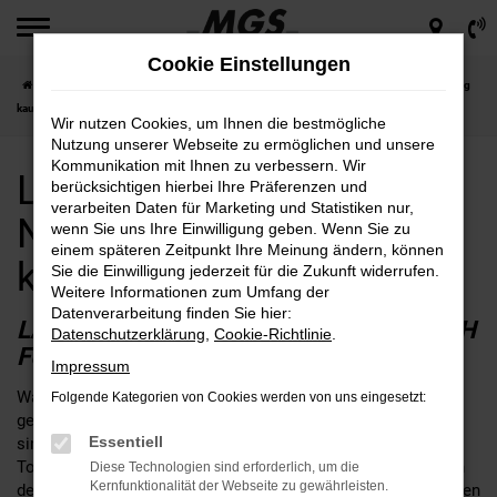
Zum
Hauptinhalt
Cookie Einstellungen
springen
Startseite
Chemnitz
Land Rover
Land Rover für Chemnitz Neuwagen günstig
kaufen
Wir nutzen Cookies, um Ihnen die bestmögliche
Nutzung unserer Webseite zu ermöglichen und unsere
Kommunikation mit Ihnen zu verbessern. Wir
Land Rover für Chemnitz
berücksichtigen hierbei Ihre Präferenzen und
verarbeiten Daten für Marketing und Statistiken nur,
Neuwagen günstig
wenn Sie uns Ihre Einwilligung geben. Wenn Sie zu
einem späteren Zeitpunkt Ihre Meinung ändern, können
kaufen
Sie die Einwilligung jederzeit für die Zukunft widerrufen.
Weitere Informationen zum Umfang der
Datenverarbeitung finden Sie hier:
LAND ROVER NEUWAGEN – BALD AUCH
Datenschutzerklärung
,
Cookie-Richtlinie
.
FÜR SIE IN CHEMNITZ?
Impressum
Wann immer neue Land Rover Neuwagen auf den Markt
Folgende Kategorien von Cookies werden von uns eingesetzt:
gelangen, ist die Medienresonanz enorm. Auch in Chemnitz
Essentiell
sind die Fahrzeuge präsent und erweisen sich als echte
Topseller. Der Grund für die Beliebtheit liegt in erster Linie an
Diese Technologien sind erforderlich, um die
Kernfunktionalität der Webseite zu gewährleisten.
der erstklassigen Verarbeitung. Land Rover Neuwagen gehören