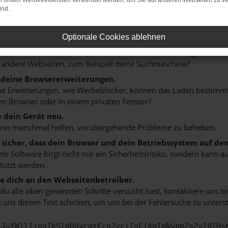
on dritten Werbetreibenden verwendet werden, um Sie auf anderen Webseiten zu ve
ind.
n ist ein Fehler aufgetreten.
 ein paar Tipps, die dir helfen können:
Optionale Cookies ablehnen
rüfe deine Firewall und deine Internetverbindung.
 andere Webseiten, zum Beispiel deine Suchmaschine?
 deine Browsererweiterungen.
 Erweiterungen, wie Werbeblocker, können das Laden bestimmter 
n Browser oder in einem privaten Fenster?
e dein Gerät neu.
ann manchmal helfen, vorübergehende Probleme zu beheben.
e sicher, dass dein Browser und dein Betriebssystem auf de
ete Software birgt nicht nur ein Sicherheitsrisiko, sondern kann
tützt werden.
 dich an den Webseitenbetreiber.
u alle oben genannten Schritte versucht hast, kontaktiere uns 
 uns diesen Text schicken, um uns bei der Fehlersuche zu unterst
CJuYW1lIjogIk5ldHdvcmtFcnJvciIsCiAgImNvbmZpZyI6IHs