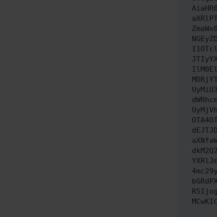
AiaHR
aXRlP
ZmaWx
NGEyZ
I1OTc
JTIyY
IlM0E
MDRjY
UyMiU
dWRhc
UyMjV
OTA4O
dEJTJ
aXNfa
dkM2Q
YXRlJ
4mc29
bGRdP
R5Ijo
MCwKI