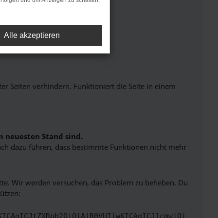
rfolgen und um Anzeigen zu schalten,
Alle akzeptieren
Seiten verhindern. Funktioniert die Seite in einem
m neuesten Stand sind.
 auch dazu führen, dass bestimmte Funktionen nicht mehr
bitte. Wir werden versuchen, das Problem zu beheben. Du
ützen:
KICAgICJtZXRob2QiOiAiR0VUIiwKICAgICJ1cmwiOi