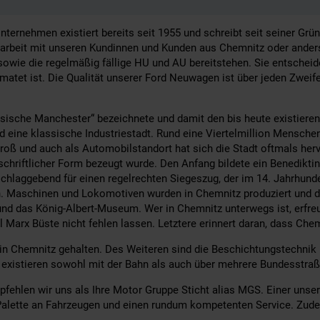
ternehmen existiert bereits seit 1955 und schreibt seit seiner Grü
eit mit unseren Kundinnen und Kunden aus Chemnitz oder anderswo.
sowie die regelmäßig fällige HU und AU bereitstehen. Sie entscheid
matet ist. Die Qualität unserer Ford Neuwagen ist über jeden Zweif
chsische Manchester“ bezeichnete und damit den bis heute existiere
d eine klassische Industriestadt. Rund eine Viertelmillion Mensche
roß und auch als Automobilstandort hat sich die Stadt oftmals hervo
 schriftlicher Form bezeugt wurde. Den Anfang bildete ein Benedikt
chlaggebend für einen regelrechten Siegeszug, der im 14. Jahrhund
en. Maschinen und Lokomotiven wurden in Chemnitz produziert und de
und das König-Albert-Museum. Wer in Chemnitz unterwegs ist, er
l Marx Büste nicht fehlen lassen. Letztere erinnert daran, dass Che
Chemnitz gehalten. Des Weiteren sind die Beschichtungstechnik un
existieren sowohl mit der Bahn als auch über mehrere Bundesstra
len wir uns als Ihre Motor Gruppe Sticht alias MGS. Einer unserer
e Palette an Fahrzeugen und einen rundum kompetenten Service. Zude