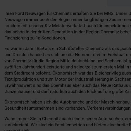
Ihren Ford Neuwagen für Chemnitz erhalten Sie bei MGS. Unser Un
Neuwagen immer auch den Beginn einer langfristigen Zusammenarb
sondern mit unserer Kfz-Meisterwerkstatt auch für Inspektionen 
das schon in der dritten Generation in der Region Chemnitz behei
Finanzierung zu 1a-Konditionen.
Es war im Jahr 1859 als ein Schriftsteller Chemnitz als das „sä
und Dresden handelt es sich um die Nummer drei im Freistaat un
von Chemnitz für die Region Mitteldeutschland und Sachsen ist g
zwölften Jahrhundert existierte und seinerzeit zum ersten Mal in
dem Stadtrecht belohnt. Ökonomisch war das Bleichprivileg auss
Textilproduktion und zum Motor der Industrialisierung in Sachs
Erwähnnswert sind das Opernhaus aber auch das Neue Rathaus 
Gunzenhauser und darf natürlich auch den Blick auf die große Kar
Ökonomisch haben sich die Autobranche und der Maschinenbau in 
Gesundheitsunternehmen sind vorhanden. Verkehrsverbindungen 
Wann immer Sie in Chemnitz nach einem neuen Auto suchen, empfeh
zurückreicht. Wir sind ein Familienbetrieb und bieten eine breit
versteht sich.