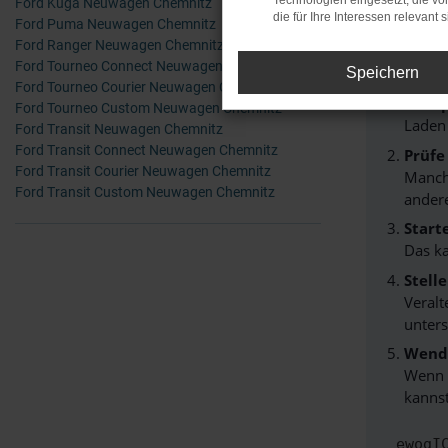
Technologien eingesetzt, die v
Ford Kuga Neuwagen Chemnitz
die für Ihre Interessen relevant s
Ford Puma Neuwagen Chemnitz
Beim Lade
Ford Ranger Neuwagen Chemnitz
Hier sind
Ford Tourneo Connect Neuwagen Chemnitz
Speichern
Ford Tourneo Courier Neuwagen Chemnitz
Überp
Ford Tourneo Custom Neuwagen Chemnitz
Laden
Ford Transit Neuwagen Chemnitz
Ford Transit Connect Neuwagen Chemnitz
Prüfe
Ford Transit Courier Neuwagen Chemnitz
Manche
Ford Transit Custom Neuwagen Chemnitz
andere
Start
Das k
Stell
Veralt
unters
Wende
Wenn d
kannst
ewogI