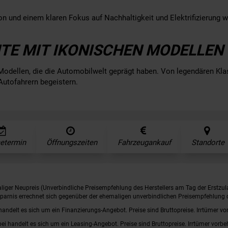
ion und einem klaren Fokus auf Nachhaltigkeit und Elektrifizierung
HTE MIT IKONISCHEN MODELLEN
Modellen, die die Automobilwelt geprägt haben. Von legendären Kla
Autofahrern begeistern.
cetermin
Öffnungszeiten
Fahrzeugankauf
Standorte
iger Neupreis (Unverbindliche Preisempfehlung des Herstellers am Tag der Erstzul
rsparnis errechnet sich gegenüber der ehemaligen unverbindlichen Preisempfehlung d
handelt es sich um ein Finanzierungs-Angebot. Preise sind Bruttopreise. Irrtümer vo
bei handelt es sich um ein Leasing-Angebot. Preise sind Bruttopreise. Irrtümer vorbe