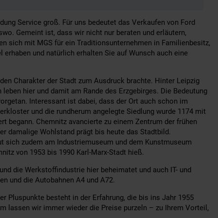
ndung Service groß. Für uns bedeutet das Verkaufen von Ford
 Gemeint ist, dass wir nicht nur beraten und erläutern,
en sich mit MGS für ein Traditionsunternehmen in Familienbesitz,
el erhaben und natürlich erhalten Sie auf Wunsch auch eine
nden Charakter der Stadt zum Ausdruck brachte. Hinter Leipzig
n leben hier und damit am Rande des Erzgebirges. Die Bedeutung
rgetan. Interessant ist dabei, dass der Ort auch schon im
inerkloster und die rundherum angelegte Siedlung wurde 1174 mit
ert begann. Chemnitz avancierte zu einem Zentrum der frühen
r damalige Wohlstand prägt bis heute das Stadtbild.
freut sich zudem am Industriemuseum und dem Kunstmuseum
mnitz von 1953 bis 1990 Karl-Marx-Stadt hieß.
d die Werkstoffindustrie hier beheimatet und auch IT- und
ßen und die Autobahnen A4 und A72.
 Pluspunkte besteht in der Erfahrung, die bis ins Jahr 1955
m lassen wir immer wieder die Preise purzeln – zu Ihrem Vorteil,