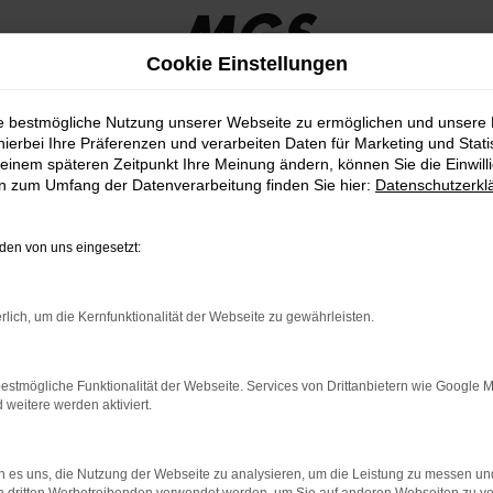
Cookie Einstellungen
ie bestmögliche Nutzung unserer Webseite zu ermöglichen und unsere
hierbei Ihre Präferenzen und verarbeiten Daten für Marketing und Stati
einem späteren Zeitpunkt Ihre Meinung ändern, können Sie die Einwillig
en günstig kaufen
en zum Umfang der Datenverarbeitung finden Sie hier:
Datenschutzerkl
FÜR SIE IN CHEMNITZ?
en von uns eingesetzt:
Medienresonanz enorm. Auch in Chemnitz sind die Fahrzeuge präsen
rlich, um die Kernfunktionalität der Webseite zu gewährleisten.
ung. Ford Neuwagen gehören in ihren jeweiligen Segmenten zum Besten
it aus. In Chemnitz oder anderenorts liegen zu bleiben, ist mit e
wagen durch ein aufregendes Design aus der Masse hervorstechen. 
estmögliche Funktionalität der Webseite. Services von Drittanbietern wie Google 
eitere werden aktiviert.
 es uns, die Nutzung der Webseite zu analysieren, um die Leistung zu messen u
LER: NETWORK ERROR