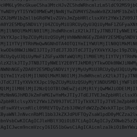
0cHM6Ly9hcGkueC5ha3MtcHJvZC5hdWRhcmlzLm5ldC92MS9jb
TYwNDYyYTI5YWI0MWEwMjNmNjYwZGM4YSZmaWx0ZXJbMF1bZml
0ZXJbMV1bZmllbGRdPW1vZGVsJmZpbHRlclsxXVt2YWx1ZV09J
DA0Y2E5MDg5NDViYjU4ZCUyMiU3RCUyQyU3QiUyMmF1ZGFyaXN
lMjIlN0QlMkMlN0IlMjJhdWRhcmlzX2lkJTIyJTNBJTIyNWE1Y
XVkYXJpc19pZCUyMiUzQSUyMjVhNWNhNGEyZDA0Y2E5MDg5NDV
lMjI1YTVjYTRhMmQwNGNhOTA4OTQ1YmI1YWUlMjIlN0QlMkMlN
TkwODk0NWJiNWI3JTIyJTdEJTJDJTdCJTIyYXVkYXJpc19pZCU
3RCUyQyU3QiUyMmF1ZGFyaXNfaWQlMjIlM0ElMjI1YTVjYTRhM
mlzX2lkJTIyJTNBJTIyNWE1Y2E0YTJkMDRjYTkwODk0NWJiNWM
hNWNhNGEyZDA0Y2E5MDg5NDViYjVjMyUyMiU3RCUyQyU3QiUyM
TQ1YmI1YzQlMjIlN0QlMkMlN0IlMjJhdWRhcmlzX2lkJTIyJTN
DJTdCJTIyYXVkYXJpc19pZCUyMiUzQSUyMjY3NDU5MDljYWFlO
WQlMjIlM0ElMjI2NzQ1OTBlOWEwZjdiMjRlYjQwMWJiODElMjI
2MzNmNGJhMDJkZmFmMGIwYmMxJTIyJTdEJTVEJmZpbHRlclsxX
mZpbHRlclsyXVt2YWx1ZV09JTVCJTIyTkVXJTIyJTVEJmZpbHR
ydFswXVtvcmRlcl09REVTQyZzb3J0WzFdW2ZpZWxkXT1pc1Rvc
XByaWNlJnNvcnRbMl1bb3JkZXJdPUFTQyZsaW1pdD0yMCZza2l
gbnVsbCwKICAgICJleHBlY3QiOiB7CiAgICAgICJyZXNwb25zZ
CAgICJwcm9ncmVzcyI6IG51bGwsCiAgICAicmlza3kiOiBmYWx