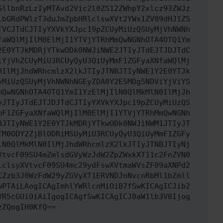
GllbnRzLzIyMTAvd2Vic2l0ZS12ZWhpY2xlcz93ZWJz
lbGRdPWlzT3duJmZpbHRlclswXVt2YWx1ZV09dHJ1ZS
TVCJTdCJTIyYXVkYXJpc19pZCUyMiUzQSUyMjVhNWNh
faWQlMjIlM0ElMjI1YTVjYTRhMmQwNGNhOTA4OTQ1Ym
2E0YTJkMDRjYTkwODk0NWJiNWE2JTIyJTdEJTJDJTdC
iYjVhZCUyMiU3RCUyQyU3QiUyMmF1ZGFyaXNfaWQlMj
0IlMjJhdWRhcmlzX2lkJTIyJTNBJTIyNWE1Y2E0YTJk
yMiUzQSUyMjVhNWNhNGEyZDA0Y2E5MDg5NDViYjViYS
mQwNGNhOTA4OTQ1YmI1YzElMjIlN0QlMkMlN0IlMjJh
yJTIyJTdEJTJDJTdCJTIyYXVkYXJpc19pZCUyMiUzQS
mF1ZGFyaXNfaWQlMjIlM0ElMjI1YTVjYTRhMmQwNGNh
BJTIyNWE1Y2E0YTJkMDRjYTkwODk0NWJiNWM1JTIyJT
TM0ODY2ZjBlODRiMSUyMiU3RCUyQyU3QiUyMmF1ZGFy
lN0QlMkMlN0IlMjJhdWRhcmlzX2lkJTIyJTNBJTIyNj
VtvcF09SU4mZmlsdGVyWzJdW2ZpZWxkXT11c2FnZVN0
lclsyXVtvcF09SU4mc29ydFswXVtmaWVsZF09aXNPd2
CZzb3J0WzFdW29yZGVyXT1ERVNDJnNvcnRbMl1bZmll
wPTAiLAogICAgImhlYWRlcnMiOiB7fSwKICAgICJib2
VR5cGUiOiAiIgogICAgfSwKICAgICJ0aW1lb3V0Ijog
zZQogIH0KfQ==