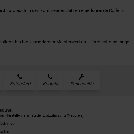
 wird Ford auch in den kommenden Jahren eine führende Rolle in
ssikern bis hin zu modernen Meisterwerken – Ford hat eine lange
Zufrieden?
Kontakt
Pannenhilfe
assung).
es Herstellers am Tag der Erstzulassung (Neupreis).
rbehalten.
halten.