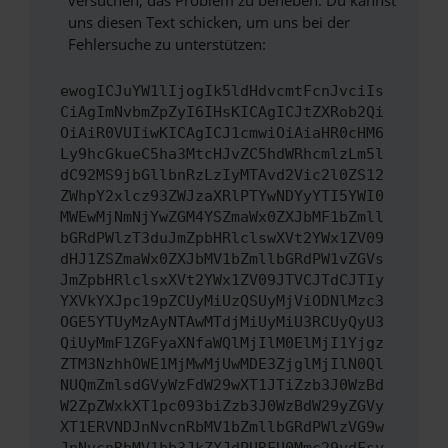
versuchen, das Problem zu beheben. Du kannst
uns diesen Text schicken, um uns bei der
Fehlersuche zu unterstützen:
ewogICJuYW1lIjogIk5ldHdvcmtFcnJvciIs
CiAgImNvbmZpZyI6IHsKICAgICJtZXRob2Qi
OiAiR0VUIiwKICAgICJ1cmwiOiAiaHR0cHM6
Ly9hcGkueC5ha3MtcHJvZC5hdWRhcmlzLm5l
dC92MS9jbGllbnRzLzIyMTAvd2Vic2l0ZS12
ZWhpY2xlcz93ZWJzaXRlPTYwNDYyYTI5YWI0
MWEwMjNmNjYwZGM4YSZmaWx0ZXJbMF1bZmll
bGRdPWlzT3duJmZpbHRlclswXVt2YWx1ZV09
dHJ1ZSZmaWx0ZXJbMV1bZmllbGRdPW1vZGVs
JmZpbHRlclsxXVt2YWx1ZV09JTVCJTdCJTIy
YXVkYXJpc19pZCUyMiUzQSUyMjViODNlMzc3
OGE5YTUyMzAyNTAwMTdjMiUyMiU3RCUyQyU3
QiUyMmF1ZGFyaXNfaWQlMjIlM0ElMjI1Yjgz
ZTM3NzhhOWE1MjMwMjUwMDE3ZjglMjIlN0Ql
NUQmZmlsdGVyWzFdW29wXT1JTiZzb3J0WzBd
W2ZpZWxkXT1pc093biZzb3J0WzBdW29yZGVy
XT1ERVNDJnNvcnRbMV1bZmllbGRdPWlzVG9w