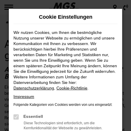
Zum
Hauptinhalt
Cookie Einstellungen
springen
Startseite
Bamberg
Abarth für Bamberg günstig kaufen
Wir nutzen Cookies, um Ihnen die bestmögliche
Nutzung unserer Webseite zu ermöglichen und unsere
Abarth für Bamberg
Kommunikation mit Ihnen zu verbessern. Wir
berücksichtigen hierbei Ihre Präferenzen und
günstig kaufen
verarbeiten Daten für Marketing und Statistiken nur,
wenn Sie uns Ihre Einwilligung geben. Wenn Sie zu
einem späteren Zeitpunkt Ihre Meinung ändern, können
ABARTH – EINE SEHR GUTE WAHL FÜR
Sie die Einwilligung jederzeit für die Zukunft widerrufen.
BAMBERG
Weitere Informationen zum Umfang der
Datenverarbeitung finden Sie hier:
Ein Abarth passt nach Bamberg, daran kann kein Zweifel
Datenschutzerklärung
,
Cookie-Richtlinie
.
bestehen. Fakt ist, dass die Fahrzeuge dieses Herstellers seit
Impressum
vielen Jahren das Straßenbild prägen und sich im alltäglichen
Folgende Kategorien von Cookies werden von uns eingesetzt:
Gebrauch perfekt bewähren. Wer seinen Abarth bei MGS kauft,
setzt auf einen Autohändler mit fester Verankerung in der
Essentiell
Region rund um Bamberg. Unser Unternehmen ist an gleich
Diese Technologien sind erforderlich, um die
sieben Standorten für Sie da und schreibt bis heute familiäre
Kernfunktionalität der Webseite zu gewährleisten.
Werte groß. Wir legen großen Wert auf eine umfangreiche und