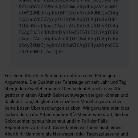
JnNvcnRbMV1bb3JkZXJdPURFU0Mmc29ydFsy
XVtmaWVsZF09cHJpY2Umc29ydFsyXVtvcmRl
cl09QVNDJmxpbWl0PTIwJnNraXA9MCIsCiAg
ICAiaGVhZGVycyI6IHt9LAogICAgImJvZHki
OiBudWxsLAogICAgImV4cGVjdCI6IHsKICAg
ICAgInJlc3BvbnNlVHlwZSI6ICIiCiAgICB9
LAogICAgInRpbWVvdXQiOiAwLAogICAgInBy
b2dyZXNzIjogbnVsbCwKICAgICJyaXNreSI6
IGZhbHNlCiAgfQp9
Für einen Abarth in Bamberg existieren eine Reihe guter
Argumente. Die Qualität der Fahrzeuge ist seit Jahr und Tag
über jeden Zweifel erhaben. Dies bedeutet auch, dass Sie
getrost in einen Abarth Gebrauchtwagen steigen können und
dank der Langlebigkeit der einzelnen Modelle ganz sicher
keine bösen Überraschungen erleben. Wir gewährleisten dies
zudem durch die Arbeit unserer Kfz-Meisterwerkstatt, die bei
Gebrauchten genau hinschaut und im Fall der Fälle
Reparaturen vornimmt. Gerne bieten wir Ihnen auch einen
Abarth für Bamberg als Neuwagen oder Tageszulassung und