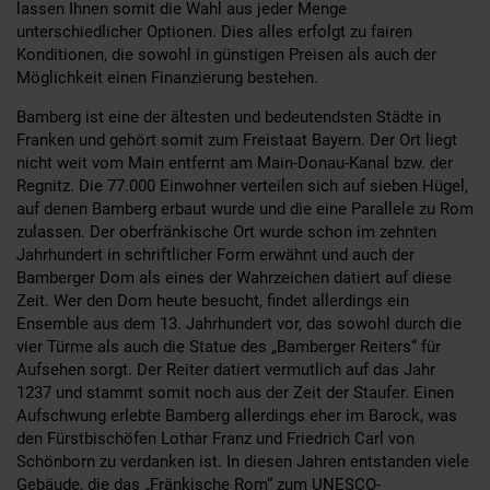
lassen Ihnen somit die Wahl aus jeder Menge
unterschiedlicher Optionen. Dies alles erfolgt zu fairen
Konditionen, die sowohl in günstigen Preisen als auch der
Möglichkeit einen Finanzierung bestehen.
Bamberg ist eine der ältesten und bedeutendsten Städte in
Franken und gehört somit zum Freistaat Bayern. Der Ort liegt
nicht weit vom Main entfernt am Main-Donau-Kanal bzw. der
Regnitz. Die 77.000 Einwohner verteilen sich auf sieben Hügel,
auf denen Bamberg erbaut wurde und die eine Parallele zu Rom
zulassen. Der oberfränkische Ort wurde schon im zehnten
Jahrhundert in schriftlicher Form erwähnt und auch der
Bamberger Dom als eines der Wahrzeichen datiert auf diese
Zeit. Wer den Dom heute besucht, findet allerdings ein
Ensemble aus dem 13. Jahrhundert vor, das sowohl durch die
vier Türme als auch die Statue des „Bamberger Reiters“ für
Aufsehen sorgt. Der Reiter datiert vermutlich auf das Jahr
1237 und stammt somit noch aus der Zeit der Staufer. Einen
Aufschwung erlebte Bamberg allerdings eher im Barock, was
den Fürstbischöfen Lothar Franz und Friedrich Carl von
Schönborn zu verdanken ist. In diesen Jahren entstanden viele
Gebäude, die das „Fränkische Rom“ zum UNESCO-