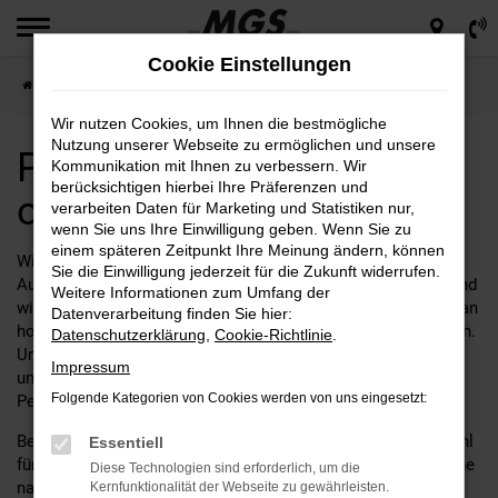
Zum
Hauptinhalt
Cookie Einstellungen
springen
Startseite
Peugeot
Peugeot Tageszulassung online kaufen
Wir nutzen Cookies, um Ihnen die bestmögliche
Nutzung unserer Webseite zu ermöglichen und unsere
Peugeot Tageszulassung
Kommunikation mit Ihnen zu verbessern. Wir
berücksichtigen hierbei Ihre Präferenzen und
online kaufen
verarbeiten Daten für Marketing und Statistiken nur,
wenn Sie uns Ihre Einwilligung geben. Wenn Sie zu
einem späteren Zeitpunkt Ihre Meinung ändern, können
Willkommen bei
Motor Gruppe Sticht
– Ihrem führenden
Sie die Einwilligung jederzeit für die Zukunft widerrufen.
Autohaus für Peugeot Tageszulassung! Seit vielen Jahren sind
Weitere Informationen zum Umfang der
wir stolz darauf, unseren Kunden eine umfassende Auswahl an
Datenverarbeitung finden Sie hier:
hochwertigen Fahrzeugen und erstklassigen Service zu bieten.
Datenschutzerklärung
,
Cookie-Richtlinie
.
Unser Engagement für Qualität und Kundenzufriedenheit hat
Impressum
uns zu einer vertrauenswürdigen Anlaufstelle für all Ihre
Folgende Kategorien von Cookies werden von uns eingesetzt:
Peugeot-Bedürfnisse gemacht.
Bei Motor Gruppe Sticht dreht sich alles um die perfekte Wahl
Essentiell
für Ihren nächsten Tageszulassung. Egal, ob Sie auf der Suche
Diese Technologien sind erforderlich, um die
nach einem eleganten Stadtflitzer, einem robusten
Kernfunktionalität der Webseite zu gewährleisten.