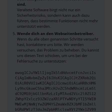
sind.
Veraltete Software birgt nicht nur ein
Sicherheitsrisiko, sondern kann auch dazu
führen, dass bestimmte Funktionen nicht mehr
unterstützt werden.
Wende dich an den Webseitenbetreiber.
Wenn du alle oben genannten Schritte versucht
hast, kontaktiere uns bitte. Wir werden
versuchen, das Problem zu beheben. Du kannst
uns diesen Text schicken, um uns bei der
Fehlersuche zu unterstützen:
ewogICJuYW1lIjogIk5ldHdvcmtFcnJvciIs
CiAgImNvbmZpZyI6IHsKICAgICJtZXRob2Qi
OiAiR0VUIiwKICAgICJ1cmwiOiAiaHR0cHM6
Ly9hcGkueC5ha3MtcHJvZC5hdWRhcmlzLm5l
dC92MS9jbGllbnRzLzIyMTAvd2Vic2l0ZS12
ZWhpY2xlcz93ZWJzaXRlPTYwNDYyYTI5YWI0
MWEwMjNmNjYwZGM4YSZmaWx0ZXJbMF1bZmll
bGRdPWlzT3duJmZpbHRlclswXVt2YWx1ZV09