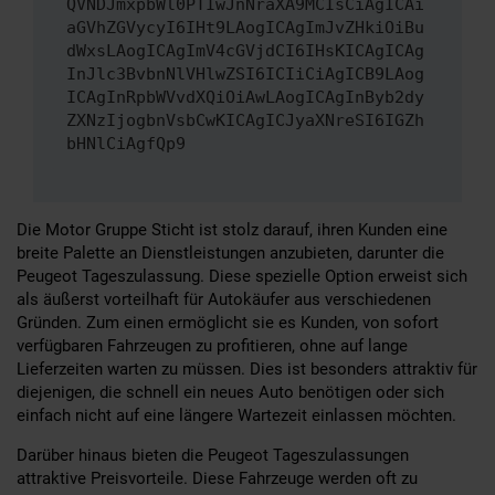
QVNDJmxpbWl0PTIwJnNraXA9MCIsCiAgICAi
aGVhZGVycyI6IHt9LAogICAgImJvZHkiOiBu
dWxsLAogICAgImV4cGVjdCI6IHsKICAgICAg
InJlc3BvbnNlVHlwZSI6ICIiCiAgICB9LAog
ICAgInRpbWVvdXQiOiAwLAogICAgInByb2dy
ZXNzIjogbnVsbCwKICAgICJyaXNreSI6IGZh
bHNlCiAgfQp9
Die Motor Gruppe Sticht ist stolz darauf, ihren Kunden eine
breite Palette an Dienstleistungen anzubieten, darunter die
Peugeot Tageszulassung. Diese spezielle Option erweist sich
als äußerst vorteilhaft für Autokäufer aus verschiedenen
Gründen. Zum einen ermöglicht sie es Kunden, von sofort
verfügbaren Fahrzeugen zu profitieren, ohne auf lange
Lieferzeiten warten zu müssen. Dies ist besonders attraktiv für
diejenigen, die schnell ein neues Auto benötigen oder sich
einfach nicht auf eine längere Wartezeit einlassen möchten.
Darüber hinaus bieten die Peugeot Tageszulassungen
attraktive Preisvorteile. Diese Fahrzeuge werden oft zu