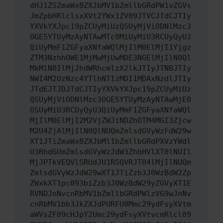
dHJ1ZSZmaWx0ZXJbMV1bZmllbGRdPW1vZGVs
JmZpbHRlclsxXVt2YWx1ZV09JTVCJTdCJTIy
YXVkYXJpc19pZCUyMiUzQSUyMjViODNlMzc3
OGE5YTUyMzAyNTAwMTc0MiUyMiU3RCUyQyU3
QiUyMmF1ZGFyaXNfaWQlMjIlM0ElMjI1Yjgz
ZTM3NzhhOWE1MjMwMjUwMDE3NGElMjIlN0Ql
MkMlN0IlMjJhdWRhcmlzX2lkJTIyJTNBJTIy
NWI4M2UzNzc4YTlhNTIzMDI1MDAxNzdlJTIy
JTdEJTJDJTdCJTIyYXVkYXJpc19pZCUyMiUz
QSUyMjViODNlMzc3OGE5YTUyMzAyNTAwMjE0
OSUyMiU3RCUyQyU3QiUyMmF1ZGFyaXNfaWQl
MjIlM0ElMjI2M2VjZWJiNDZhOTM4MGI3Zjcw
M2U4ZjAlMjIlN0QlNUQmZmlsdGVyWzFdW29w
XT1JTiZmaWx0ZXJbMl1bZmllbGRdPXVzYWdl
U3RhdGUmZmlsdGVyWzJdW3ZhbHVlXT0lNUIl
MjJPTkVEQVlSRUdJU1RSQVRJT04lMjIlNUQm
ZmlsdGVyWzJdW29wXT1JTiZzb3J0WzBdW2Zp
ZWxkXT1pc093biZzb3J0WzBdW29yZGVyXT1E
RVNDJnNvcnRbMV1bZmllbGRdPWlzVG9wJnNv
cnRbMV1bb3JkZXJdPURFU0Mmc29ydFsyXVtm
aWVsZF09cHJpY2Umc29ydFsyXVtvcmRlcl09