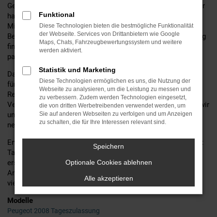
Geländewagen oder einem geräumigen Familienauto sind, wir
Funktional
haben das passende Modell für Sie. Unsere erfahrenen
Mitarbeiter stehen Ihnen dabei jederzeit mit fachkundiger
Diese Technologien bieten die bestmögliche Funktionalität
der Webseite. Services von Drittanbietern wie Google
Beratung zur Seite, um sicherzustellen, dass Sie das Fahrzeug
Maps, Chats, Fahrzeugbewertungssystem und weitere
finden, das perfekt zu Ihren Bedürfnissen und Ihrem Budget
werden aktiviert.
passt.
Statistik und Marketing
Darüber hinaus bieten wir eine Vielzahl zusätzlicher Services
Diese Technologien ermöglichen es uns, die Nutzung der
für Peugeot-Fahrer an, darunter Wartungs- und
Webseite zu analysieren, um die Leistung zu messen und
Reparaturleistungen, Finanzierungsoptionen und
zu verbessern. Zudem werden Technologien eingesetzt,
Versicherungsangebote. Bei Motor Gruppe Sticht kümmern wir
die von dritten Werbetreibenden verwendet werden, um
uns um alles, damit Sie sorgenfrei und voller Freude Ihren
Sie auf anderen Webseiten zu verfolgen und um Anzeigen
zu schalten, die für Ihre Interessen relevant sind.
neuen Peugeot-Wagen genießen können.
Entdecken Sie noch heute unsere große Auswahl an Peugeot
Speichern
Tageszulassung und lassen Sie sich von unserem
erstklassigen Service überzeugen. Ihr Vertrauen ist unser
Optionale Cookies ablehnen
Antrieb bei Motor Gruppe Sticht – Ihr Peugeot
Autohaus
seit
Alle akzeptieren
vielen erfolgreichen Jahren.
Modelle
Peugeot 2008 Tageszulassung