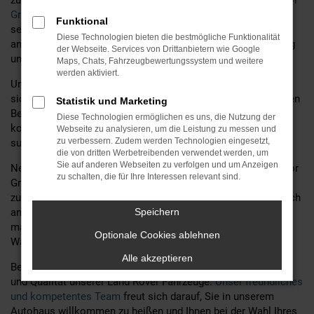
zuverlässiges und stilvolles Fahrzeug suchen. Bei
MGS Motor
Gruppe Sticht GmbH & Co. KG,
Ihrem Land Rover Autohaus
Funktional
seit 60 Jahren, bieten wir Ihnen nicht nur eine große Auswahl
Diese Technologien bieten die bestmögliche Funktionalität
an Land Rover Modellen, sondern auch erstklassige Beratung
der Webseite. Services von Drittanbietern wie Google
und zusätzliche Services.
Maps, Chats, Fahrzeugbewertungssystem und weitere
werden aktiviert.
Unser erfahrenes Team steht Ihnen zur Seite, um
sicherzustellen, dass Sie das ideale Fahrzeug finden, das Ihren
Statistik und Marketing
Bedürfnissen und Wünschen entspricht. Egal, ob Sie ein
Diese Technologien ermöglichen es uns, die Nutzung der
kompaktes Stadtfahrzeug oder ein geräumiges Familienauto
Webseite zu analysieren, um die Leistung zu messen und
zu verbessern. Zudem werden Technologien eingesetzt,
suchen – wir haben das passende Modell für Sie.
die von dritten Werbetreibenden verwendet werden, um
Sie auf anderen Webseiten zu verfolgen und um Anzeigen
Neben einer umfassenden Beratung bieten wir bei MGS Motor
zu schalten, die für Ihre Interessen relevant sind.
Gruppe Sticht GmbH & Co. KG auch eine Vielzahl von
zusätzlichen Services an, um Ihr Land Rover Fahrerlebnis noch
angenehmer zu gestalten. Dazu gehören unter anderem
Speichern
maßgeschneiderte Finanzierungsangebote, professionelle
Optionale Cookies ablehnen
Wartungsdienste und attraktive Leasingoptionen.
Alle akzeptieren
Besuchen Sie uns noch heute und entdecken Sie die Vielfalt
und Qualität unserer Land Rover Fahrzeuge.
Unser freundliches
und kompetentes Team
freut sich darauf, Sie in unserem
Autohaus willkommen zu heißen und Ihnen bei der Wahl Ihres