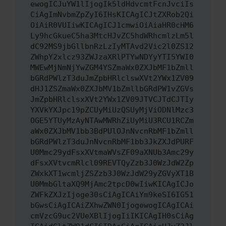
ewogICJuYW1lIjogIk5ldHdvcmtFcnJvciIs
CiAgImNvbmZpZyI6IHsKICAgICJtZXRob2Qi
OiAiR0VUIiwKICAgICJ1cmwiOiAiaHR0cHM6
Ly9hcGkueC5ha3MtcHJvZC5hdWRhcmlzLm5l
dC92MS9jbGllbnRzLzIyMTAvd2Vic2l0ZS12
ZWhpY2xlcz93ZWJzaXRlPTYwNDYyYTI5YWI0
MWEwMjNmNjYwZGM4YSZmaWx0ZXJbMF1bZmll
bGRdPWlzT3duJmZpbHRlclswXVt2YWx1ZV09
dHJ1ZSZmaWx0ZXJbMV1bZmllbGRdPW1vZGVs
JmZpbHRlclsxXVt2YWx1ZV09JTVCJTdCJTIy
YXVkYXJpc19pZCUyMiUzQSUyMjViODNlMzc3
OGE5YTUyMzAyNTAwMWRhZiUyMiU3RCU1RCZm
aWx0ZXJbMV1bb3BdPUlOJnNvcnRbMF1bZmll
bGRdPWlzT3duJnNvcnRbMF1bb3JkZXJdPURF
U0Mmc29ydFsxXVtmaWVsZF09aXNUb3Amc29y
dFsxXVtvcmRlcl09REVTQyZzb3J0WzJdW2Zp
ZWxkXT1wcmljZSZzb3J0WzJdW29yZGVyXT1B
U0MmbGltaXQ9MjAmc2tpcD0wIiwKICAgICJo
ZWFkZXJzIjoge30sCiAgICAiYm9keSI6IG51
bGwsCiAgICAiZXhwZWN0IjogewogICAgICAi
cmVzcG9uc2VUeXBlIjogIiIKICAgIH0sCiAg