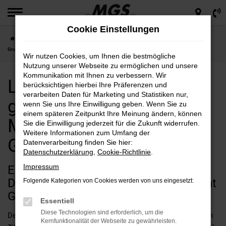
Zum
Hauptinhalt
Cookie Einstellungen
springen
Startseite
Land Rover
Land Rover Defender günstig kaufen bei MGS Motor
Gruppe Sticht GmbH & Co. KG
Wir nutzen Cookies, um Ihnen die bestmögliche
Nutzung unserer Webseite zu ermöglichen und unsere
Kommunikation mit Ihnen zu verbessern. Wir
Land Rover Defender
berücksichtigen hierbei Ihre Präferenzen und
verarbeiten Daten für Marketing und Statistiken nur,
günstig kaufen bei MGS
wenn Sie uns Ihre Einwilligung geben. Wenn Sie zu
einem späteren Zeitpunkt Ihre Meinung ändern, können
Motor Gruppe Sticht
Sie die Einwilligung jederzeit für die Zukunft widerrufen.
Weitere Informationen zum Umfang der
GmbH & Co. KG
Datenverarbeitung finden Sie hier:
Datenschutzerklärung
,
Cookie-Richtlinie
.
Impressum
Entdecken Sie den Land Rover
Defender bei MGS Motor Gruppe Sticht
Folgende Kategorien von Cookies werden von uns eingesetzt:
GmbH & Co. KG: Die perfekte Wahl
Essentiell
Diese Technologien sind erforderlich, um die
Der Land Rover Defender ist die perfekte Wahl für alle, die ein
Kernfunktionalität der Webseite zu gewährleisten.