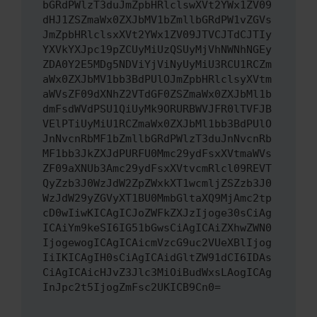
bGRdPWlzT3duJmZpbHRlclswXVt2YWx1ZV09
dHJ1ZSZmaWx0ZXJbMV1bZmllbGRdPW1vZGVs
JmZpbHRlclsxXVt2YWx1ZV09JTVCJTdCJTIy
YXVkYXJpc19pZCUyMiUzQSUyMjVhNWNhNGEy
ZDA0Y2E5MDg5NDViYjViNyUyMiU3RCU1RCZm
aWx0ZXJbMV1bb3BdPUlOJmZpbHRlclsyXVtm
aWVsZF09dXNhZ2VTdGF0ZSZmaWx0ZXJbMl1b
dmFsdWVdPSU1QiUyMk9ORURBWVJFR0lTVFJB
VElPTiUyMiU1RCZmaWx0ZXJbMl1bb3BdPUlO
JnNvcnRbMF1bZmllbGRdPWlzT3duJnNvcnRb
MF1bb3JkZXJdPURFU0Mmc29ydFsxXVtmaWVs
ZF09aXNUb3Amc29ydFsxXVtvcmRlcl09REVT
QyZzb3J0WzJdW2ZpZWxkXT1wcmljZSZzb3J0
WzJdW29yZGVyXT1BU0MmbGltaXQ9MjAmc2tp
cD0wIiwKICAgICJoZWFkZXJzIjoge30sCiAg
ICAiYm9keSI6IG51bGwsCiAgICAiZXhwZWN0
IjogewogICAgICAicmVzcG9uc2VUeXBlIjog
IiIKICAgIH0sCiAgICAidGltZW91dCI6IDAs
CiAgICAicHJvZ3Jlc3MiOiBudWxsLAogICAg
InJpc2t5IjogZmFsc2UKICB9Cn0=