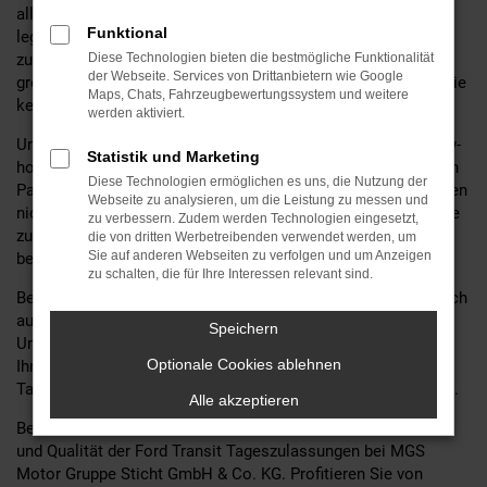
alle, die Wert auf Qualität, Sicherheit und modernstes Design
Funktional
legen. Bei MGS Motor Gruppe Sticht GmbH & Co. KG, Ihrem
zuverlässigen Ford
Diese Technologien bieten die bestmögliche Funktionalität
Autohaus
seit 60 Jahren, finden Sie eine
der Webseite. Services von Drittanbietern wie Google
große Auswahl an Transit Fahrzeugen mit Tageszulassung, die
Maps, Chats, Fahrzeugbewertungssystem und weitere
keine Wünsche offen lassen.
werden aktiviert.
Unsere langjährige Erfahrung und unser umfangreiches Know-
Statistik und Marketing
how im Bereich Ford Fahrzeuge machen uns zu Ihrem idealen
Diese Technologien ermöglichen es uns, die Nutzung der
Partner bei der Suche nach Ihrem neuen Traumauto. Wir bieten
Webseite zu analysieren, um die Leistung zu messen und
nicht nur eine erstklassige Beratung, sondern auch zahlreiche
zu verbessern. Zudem werden Technologien eingesetzt,
zusätzliche Services für Ford Fahrzeuge, um Ihnen das
die von dritten Werbetreibenden verwendet werden, um
Sie auf anderen Webseiten zu verfolgen und um Anzeigen
bestmögliche Fahrerlebnis zu garantieren.
zu schalten, die für Ihre Interessen relevant sind.
Bei MGS Motor Gruppe Sticht GmbH & Co. KG können Sie sich
auf eine persönliche und umfassende Betreuung verlassen.
Speichern
Unsere Experten stehen Ihnen jederzeit zur Verfügung, um
Optionale Cookies ablehnen
Ihnen bei der Auswahl des perfekten Transit mit
Tageszulassung zu helfen und all Ihre Fragen zu beantworten.
Alle akzeptieren
Besuchen Sie uns noch heute und entdecken Sie die Vielfalt
und Qualität der Ford Transit Tageszulassungen bei MGS
Motor Gruppe Sticht GmbH & Co. KG. Profitieren Sie von