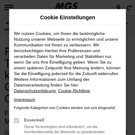
Zum
Hauptinhalt
Cookie Einstellungen
springen
Startseite
Ford
Ford Transit
Ford Transit Tageszulassung günstig kaufen bei
MGS Motor Gruppe Sticht GmbH & Co. KG
Wir nutzen Cookies, um Ihnen die bestmögliche
Nutzung unserer Webseite zu ermöglichen und unsere
Kommunikation mit Ihnen zu verbessern. Wir
Ford Transit
berücksichtigen hierbei Ihre Präferenzen und
verarbeiten Daten für Marketing und Statistiken nur,
Tageszulassung günstig
wenn Sie uns Ihre Einwilligung geben. Wenn Sie zu
einem späteren Zeitpunkt Ihre Meinung ändern, können
kaufen bei MGS Motor
Sie die Einwilligung jederzeit für die Zukunft widerrufen.
Weitere Informationen zum Umfang der
Gruppe Sticht GmbH &
Datenverarbeitung finden Sie hier:
Datenschutzerklärung
,
Cookie-Richtlinie
.
Co. KG
Impressum
Folgende Kategorien von Cookies werden von uns eingesetzt:
Ford Transit Tageszulassung bei MGS
Motor Gruppe Sticht GmbH & Co. KG
Essentiell
Diese Technologien sind erforderlich, um die
Der Ford Transit mit Tageszulassung ist die perfekte Wahl für
Kernfunktionalität der Webseite zu gewährleisten.