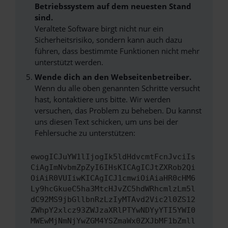
Betriebssystem auf dem neuesten Stand
sind.
Veraltete Software birgt nicht nur ein
Sicherheitsrisiko, sondern kann auch dazu
führen, dass bestimmte Funktionen nicht mehr
unterstützt werden.
Wende dich an den Webseitenbetreiber.
Wenn du alle oben genannten Schritte versucht
hast, kontaktiere uns bitte. Wir werden
versuchen, das Problem zu beheben. Du kannst
uns diesen Text schicken, um uns bei der
Fehlersuche zu unterstützen:
ewogICJuYW1lIjogIk5ldHdvcmtFcnJvciIs
CiAgImNvbmZpZyI6IHsKICAgICJtZXRob2Qi
OiAiR0VUIiwKICAgICJ1cmwiOiAiaHR0cHM6
Ly9hcGkueC5ha3MtcHJvZC5hdWRhcmlzLm5l
dC92MS9jbGllbnRzLzIyMTAvd2Vic2l0ZS12
ZWhpY2xlcz93ZWJzaXRlPTYwNDYyYTI5YWI0
MWEwMjNmNjYwZGM4YSZmaWx0ZXJbMF1bZmll