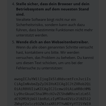
Stelle sicher, dass dein Browser und dein
Betriebssystem auf dem neuesten Stand
sind.
Veraltete Software birgt nicht nur ein
Sicherheitsrisiko, sondern kann auch dazu
führen, dass bestimmte Funktionen nicht mehr
unterstützt werden.
Wende dich an den Webseitenbetreiber.
Wenn du alle oben genannten Schritte versucht
hast, kontaktiere uns bitte. Wir werden
versuchen, das Problem zu beheben. Du kannst
uns diesen Text schicken, um uns bei der
Fehlersuche zu unterstützen:
ewogICJuYW1lIjogIk5ldHdvcmtFcnJvciIs
CiAgImNvbmZpZyI6IHsKICAgICJtZXRob2Qi
OiAiR0VUIiwKICAgICJ1cmwiOiAiaHR0cHM6
Ly9hcGkueC5ha3MtcHJvZC5hdWRhcmlzLm5l
dC92MS9jbGllbnRzLzIyMTAvd2Vic2l0ZS12
ZWhpY2xlcz93ZWJzaXRlPTYwNDYyYTI5YWI0