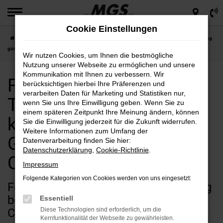
Zum
Hauptinhalt
Cookie Einstellungen
springen
Startseite
Ford
Ford Tourneo Custom
Ford Tourneo Custom Tageszulassung
günstig kaufen bei MGS Motor Gruppe Sticht GmbH & Co. KG
Wir nutzen Cookies, um Ihnen die bestmögliche
Nutzung unserer Webseite zu ermöglichen und unsere
Kommunikation mit Ihnen zu verbessern. Wir
Ford Tourneo Custom
berücksichtigen hierbei Ihre Präferenzen und
verarbeiten Daten für Marketing und Statistiken nur,
Tageszulassung günstig
wenn Sie uns Ihre Einwilligung geben. Wenn Sie zu
einem späteren Zeitpunkt Ihre Meinung ändern, können
kaufen bei MGS Motor
Sie die Einwilligung jederzeit für die Zukunft widerrufen.
Weitere Informationen zum Umfang der
Gruppe Sticht GmbH &
Datenverarbeitung finden Sie hier:
Datenschutzerklärung
,
Cookie-Richtlinie
.
Co. KG
Impressum
Folgende Kategorien von Cookies werden von uns eingesetzt:
Ford Tourneo Custom Tageszulassung
bei MGS Motor Gruppe Sticht GmbH &
Essentiell
Co. KG
Diese Technologien sind erforderlich, um die
Kernfunktionalität der Webseite zu gewährleisten.