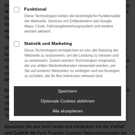
Der Ford Tourneo Custom mit Tageszulassung ist die perfekte
Funktional
Wahl für alle, die Wert auf Qualität, Sicherheit und modernstes
Diese Technologien bieten die bestmögliche Funktionalität
Design legen. Bei MGS Motor Gruppe Sticht GmbH & Co. KG,
der Webseite. Services von Drittanbietern wie Google
Ihrem zuverlässigen Ford
Autohaus
seit 60 Jahren, finden Sie
Maps, Chats, Fahrzeugbewertungssystem und weitere
eine große Auswahl an Tourneo Custom Fahrzeugen mit
werden aktiviert.
Tageszulassung, die keine Wünsche offen lassen.
Statistik und Marketing
Unsere langjährige Erfahrung und unser umfangreiches Know-
Diese Technologien ermöglichen es uns, die Nutzung der
how im Bereich Ford Fahrzeuge machen uns zu Ihrem idealen
Webseite zu analysieren, um die Leistung zu messen und
Partner bei der Suche nach Ihrem neuen Traumauto. Wir bieten
zu verbessern. Zudem werden Technologien eingesetzt,
die von dritten Werbetreibenden verwendet werden, um
nicht nur eine erstklassige Beratung, sondern auch zahlreiche
Sie auf anderen Webseiten zu verfolgen und um Anzeigen
zusätzliche Services für Ford Fahrzeuge, um Ihnen das
zu schalten, die für Ihre Interessen relevant sind.
bestmögliche Fahrerlebnis zu garantieren.
Bei MGS Motor Gruppe Sticht GmbH & Co. KG können Sie sich
Speichern
auf eine persönliche und umfassende Betreuung verlassen.
Optionale Cookies ablehnen
Unsere Experten stehen Ihnen jederzeit zur Verfügung, um
Ihnen bei der Auswahl des perfekten Tourneo Custom mit
Alle akzeptieren
Tageszulassung zu helfen und all Ihre Fragen zu beantworten.
Besuchen Sie uns noch heute und entdecken Sie die Vielfalt
und Qualität der Ford Tourneo Custom Tageszulassungen bei