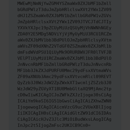
MWEwMjNmNjYwZGM4YSZmaWx0ZXJbMF1bZmll
bGRdPWlzT3duJmZpbHRlclswXVt2YWx1ZV09
dHJ1ZSZmaWx0ZXJbMV1bZmllbGRdPW1vZGVs
JmZpbHRlclsxXVt2YWx1ZV09JTVCJTdCJTIy
YXVkYXJpc19pZCUyMiUzQSUyMjVhNWNhNGEy
ZDA0Y2E5MDg5NDViYjVjMyUyMiU3RCU1RCZm
aWx0ZXJbMV1bb3BdPUlOJmZpbHRlclsyXVtm
aWVsZF09dXNhZ2VTdGF0ZSZmaWx0ZXJbMl1b
dmFsdWVdPSU1QiUyMk9ORURBWVJFR0lTVFJB
VElPTiUyMiU1RCZmaWx0ZXJbMl1bb3BdPUlO
JnNvcnRbMF1bZmllbGRdPWlzT3duJnNvcnRb
MF1bb3JkZXJdPURFU0Mmc29ydFsxXVtmaWVs
ZF09aXNUb3Amc29ydFsxXVtvcmRlcl09REVT
QyZzb3J0WzJdW2ZpZWxkXT1wcmljZSZzb3J0
WzJdW29yZGVyXT1BU0MmbGltaXQ9MjAmc2tp
cD0wIiwKICAgICJoZWFkZXJzIjoge30sCiAg
ICAiYm9keSI6IG51bGwsCiAgICAiZXhwZWN0
IjogewogICAgICAicmVzcG9uc2VUeXBlIjog
IiIKICAgIH0sCiAgICAidGltZW91dCI6IDAs
CiAgICAicHJvZ3Jlc3MiOiBudWxsLAogICAg
InJpc2t5IjogZmFsc2UKICB9Cn0=